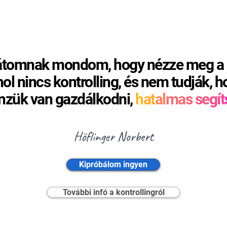
átomnak mondom, hogy nézze meg a Q
hol nincs kontrolling, és nem tudják,
nzük van gazdálkodni,
h
at
al
ma
s
se
gít
Höflinger Norbert
Kipróbálom ingyen
További infó a kontrollingról