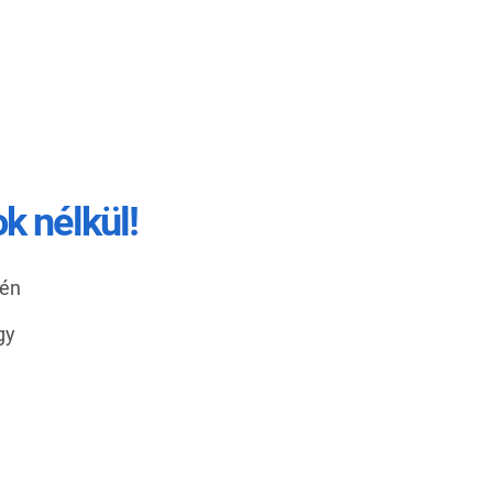
k nélkül!
gén
gy