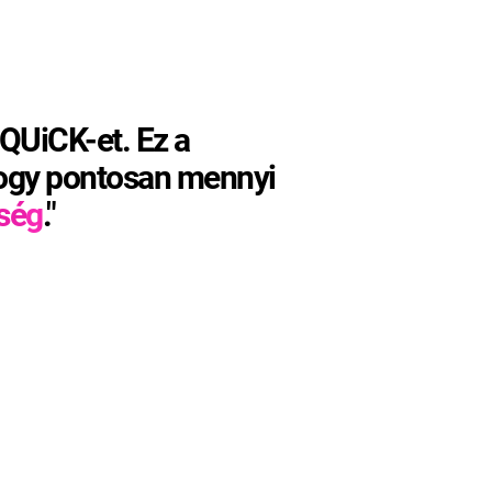
UiCK-et. Ez a
 hogy pontosan mennyi
sé
g
."