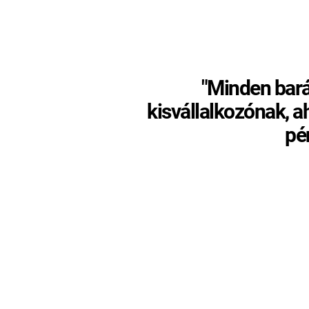
"Minden bar
kisvállalkozónak, a
pé