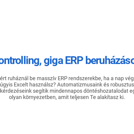
ontrolling, giga ERP beruházáso
ért ruháznál be masszív ERP rendszerekbe, ha a nap vé
úgyis Excelt használsz? Automatizmusaink és robusztus
ekérdezéseink segítik mindennapos döntéshozatalodat e
olyan környezetben, amit teljesen Te alakítasz ki.