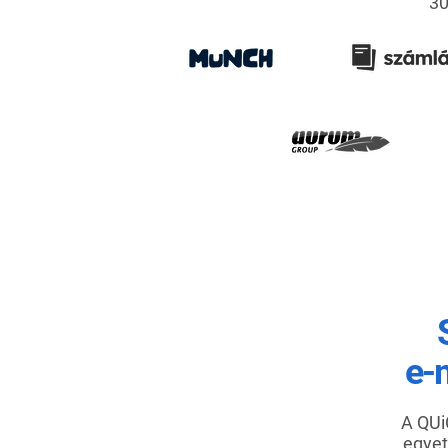
30
e-
A QUi
egyet