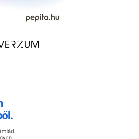
n
ől.
zámlád
egyen.