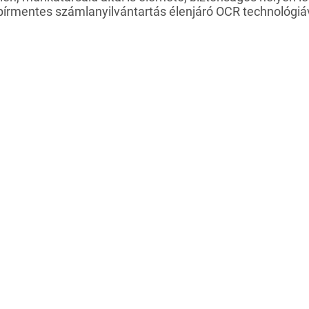
írmentes számlanyilvántartás élenjáró OCR technológiáv