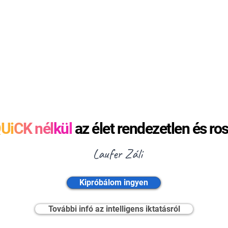
Q
Ui
C
K
n
é
l
kü
l
az élet rendezetlen és ros
Laufer Záli
Kipróbálom ingyen
További infó az intelligens iktatásról