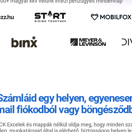
00+ magyar kkv velünk intézi pénzügyeit mindennap
Számláid egy helyen, egyenese
mail fiókodból vagy böngésződb
CK Excelek és mappák nélkül oldja meg, hogy minden s
len, munkatársaid által is elérhető, biztonságos helyen l