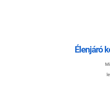
Élenjáró k
Mi
l