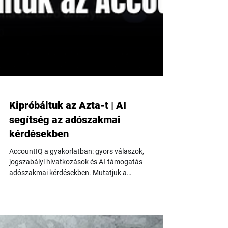
Kipróbáltuk az Azta-t | AI
segítség az adószakmai
kérdésekben
AccountIQ a gyakorlatban: gyors válaszok,
jogszabályi hivatkozások és AI-támogatás
adószakmai kérdésekben. Mutatjuk a
tapasztalatainkat.