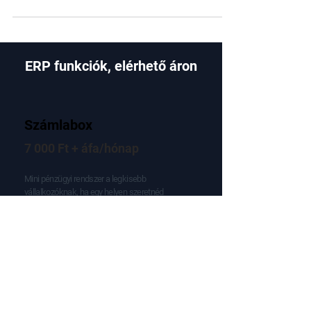
intelligens zsilip
A "Scope Creep" a könyvelőirodák csendes gyilkosa.
Amikor a "bocsi, csak egy perc" típusú kérdések
elviszik a profitot. Hoztunk egy pofonegyszerű
módszertant, amivel elegánsan, sértődés nélkül
fordíthatod át a kávészüneti ötletelést fizetős
projektté. A titok? Ne válaszolj. Kérdeztess a
géppel. Mutatjuk, hogyan.
ERP funkciók, elérhető áron
Számlabox
7 000 Ft + áfa/hónap
Mini pénzügyi rendszer a legkisebb
vállalkozóknak, ha egy helyen szeretnéd
kezelni számláidat, azok fizetettségét és a
vállalkozásodat érintő alapvető számokat. A