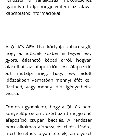
igazodva tudja megjeleníteni az áfával 
kapcsolatos információkat.
A QUiCK ÁFA Live kártyája abban segít, 
hogy az időszak közben is legyen egy 
gyors, átlátható képed arról, hogyan 
alakulhat az áfapozíciód. Az áfapozíció 
azt mutatja meg, hogy egy adott 
időszakban várhatóan mennyi áfát kell 
fizetned, vagy mennyi áfát igényelhetsz 
vissza.
Fontos ugyanakkor, hogy a QUiCK nem 
könyvelőprogram, ezért az itt megjelenő 
áfapozíció csupán becslés. A rendszer 
nem alkalmas áfabevallás elkészítésére, 
mert lehetnek olyan tételek, amelyeket 