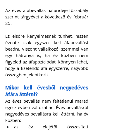
Az éves áfabevallás határideje főszabály 
szerint tárgyévet a következő év február 
25.
Ez elsőre kényelmesnek tűnhet, hiszen 
évente csak egyszer kell áfabevallást 
beadni. Viszont vállalkozói szemmel van 
egy hátránya is, ha év közben nem 
figyeled az áfapozíciódat, könnyen lehet, 
hogy a fizetendő áfa egyszerre, nagyobb 
összegben jelentkezik.
Mikor kell évesből negyedéves 
áfára áttérni?
Az éves bevallás nem feltétlenül marad 
egész évben változatlan. Éves bevallásról 
negyedéves bevallásra kell áttérni, ha év 
közben:
az év elejétől összesített 