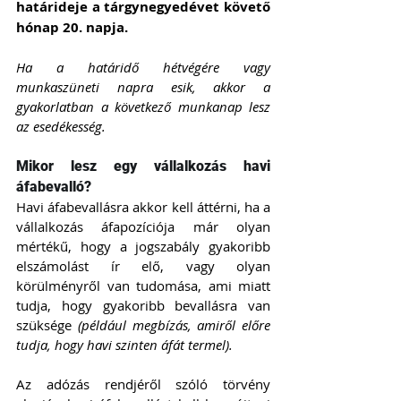
határideje a tárgynegyedévet követő 
hónap 20. napja.
Ha a határidő hétvégére vagy 
munkaszüneti napra esik, akkor a 
gyakorlatban a következő munkanap lesz 
az esedékesség.
Mikor lesz egy vállalkozás havi 
áfabevalló?
Havi áfabevallásra akkor kell áttérni, ha a 
vállalkozás áfapozíciója már olyan 
mértékű, hogy a jogszabály gyakoribb 
elszámolást ír elő, vagy olyan 
körülményről van tudomása, ami miatt 
tudja, hogy gyakoribb bevallásra van 
szüksége 
(például megbízás, amiről előre 
tudja, hogy havi szinten áfát termel).
Az adózás rendjéről szóló törvény 