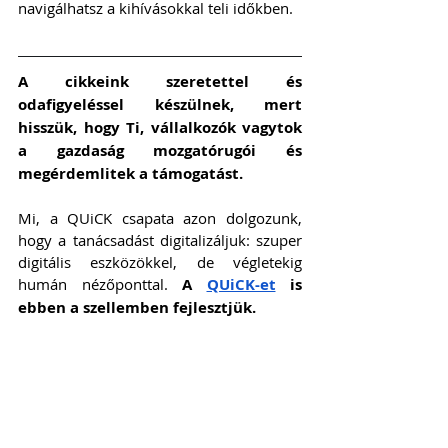
navigálhatsz a kihívásokkal teli időkben.
A cikkeink szeretettel és 
odafigyeléssel készülnek, mert 
hisszük, hogy Ti, vállalkozók vagytok 
a gazdaság mozgatórugói és 
megérdemlitek a támogatást. 
Mi, a QUiCK csapata azon dolgozunk, 
hogy a tanácsadást digitalizáljuk: szuper 
digitális eszközökkel, de végletekig 
humán nézőponttal. 
A 
QUiCK-et
 is 
ebben a szellemben fejlesztjük.