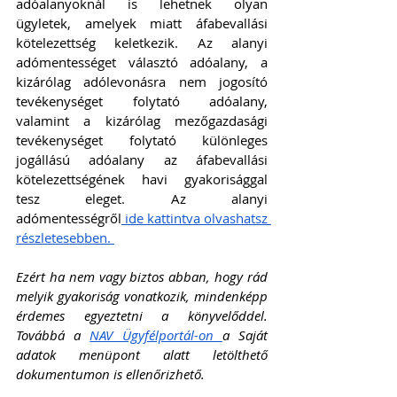
adóalanyoknál is lehetnek olyan 
ügyletek, amelyek miatt áfabevallási 
kötelezettség keletkezik. Az alanyi 
adómentességet választó adóalany, a 
kizárólag adólevonásra nem jogosító 
tevékenységet folytató adóalany, 
valamint a kizárólag mezőgazdasági 
tevékenységet folytató különleges 
jogállású adóalany az áfabevallási 
kötelezettségének havi gyakorisággal 
tesz eleget. Az alanyi 
adómentességről
 ide kattintva olvashatsz 
részletesebben. 
Ezért ha nem vagy biztos abban, hogy rád 
melyik gyakoriság vonatkozik, mindenképp 
érdemes egyeztetni a könyvelőddel. 
Továbbá a 
NAV Ügyfélportál-on 
a Saját 
adatok menüpont alatt letölthető 
dokumentumon is ellenőrizhető.