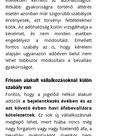
esetekben kérhető az adóhatóságtól. 
Ritkább gyakoriságra történő áttérés 
esetén azonban már szigorúbb szabályok 
érvényesek, ezt törvényi feltételekhez 
kötik. Az adóhatóság külön vizsgálhatja a 
kérelmet, és nem minden esetben 
engedélyezi a módosítást. Emellett 
fontos szabály az is, hogy kérelem 
alapján ugyanazon adóéven belül nem 
lehet többször módosítani a bevallási 
gyakoriságot.
Frissen alakult vállalkozásoknál külön 
szabály van
Fontos, hogy a jogelőd nélkül alakult 
adózók 
a bejelentkezés évében és az 
azt követő évben havi áfabevallásra 
kötelezettek
. Ez sok új vállalkozásnak 
meglepő lehet, mert hiába nincs még 
nagy forgalom vagy nagy fizetendő áfa, a 
bevallási gyakoriságot ilyenkor nem 