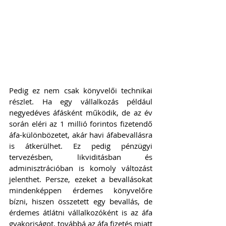
Pedig ez nem csak könyvelői technikai 
részlet. Ha egy vállalkozás például 
negyedéves áfásként működik, de az év 
során eléri az 1 millió forintos fizetendő 
áfa-különbözetet, akár havi áfabevallásra 
is átkerülhet. Ez pedig pénzügyi 
tervezésben, likviditásban és 
adminisztrációban is komoly változást 
jelenthet. Persze, ezeket a bevallásokat 
mindenképpen érdemes könyvelőre 
bízni, hiszen összetett egy bevallás, de 
érdemes átlátni vállalkozóként is az áfa 
gyakoriságot, továbbá az áfa fizetés miatt 