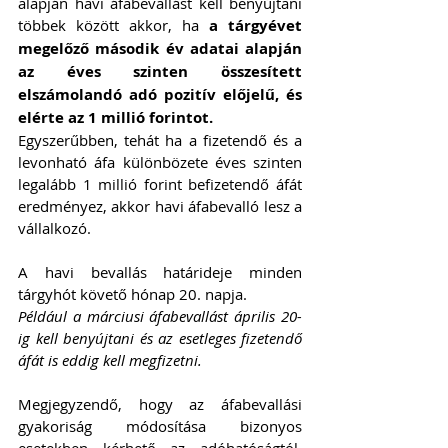
alapján havi áfabevallást kell benyújtani 
többek között akkor, ha 
a tárgyévet 
megelőző második év adatai alapján 
az éves szinten összesített 
elszámolandó adó pozitív előjelű, és 
elérte az 1 millió forintot.
Egyszerűbben, tehát ha a fizetendő és a 
levonható áfa különbözete éves szinten 
legalább 1 millió forint befizetendő áfát 
eredményez, akkor havi áfabevalló lesz a 
vállalkozó.
A havi bevallás határideje minden 
tárgyhót követő hónap 20. napja.
Például a márciusi áfabevallást április 20-
ig kell benyújtani és az esetleges fizetendő 
áfát is eddig kell megfizetni.
Megjegyzendő, hogy az áfabevallási 
gyakoriság módosítása bizonyos 