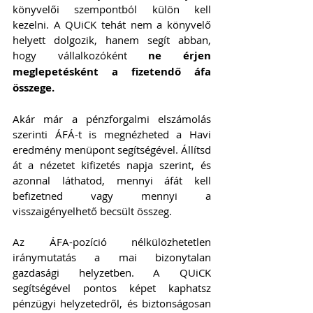
könyvelői szempontból külön kell 
kezelni. A QUiCK tehát nem a könyvelő 
helyett dolgozik, hanem segít abban, 
hogy vállalkozóként 
ne érjen 
meglepetésként a fizetendő áfa 
összege.
Akár már a pénzforgalmi elszámolás 
szerinti ÁFÁ-t is megnézheted a Havi 
eredmény menüpont segítségével. Állítsd 
át a nézetet kifizetés napja szerint, és 
azonnal láthatod, mennyi áfát kell 
befizetned vagy mennyi a 
visszaigényelhető becsült összeg.
Az ÁFA-pozíció nélkülözhetetlen 
iránymutatás a mai bizonytalan 
gazdasági helyzetben. A QUiCK 
segítségével pontos képet kaphatsz 
pénzügyi helyzetedről, és biztonságosan 