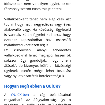
időszakban nem volt ilyen ügylet, akkor 
főszabály szerint nincs mit jelenteni.
Vállalkozóként tehát nem elég csak azt 
tudni, hogy havi, negyedéves vagy éves 
áfabevalló vagy. Ha közösségi ügyleteid 
is vannak, külön figyelni kell arra, hogy 
ezekhez kapcsolódhat havi összesítő 
nyilatkozati kötelezettség is.
Ez különösen alanyi adómentes 
vállalkozóknál lehet meglepő, hiszen ők 
sokszor úgy gondolják, hogy „nem 
áfások”, de bizonyos külföldi, közösségi 
ügyletek esetén mégis lehet bevallási 
vagy nyilatkozattételi kötelezettségük.
Hogyan segít ebben a QUiCK?
A 
QUiCK-ben
 a cég beállításainál 
megadható az áfagyakoriság, így a 
rendszer a vállalkozás működéséhez 