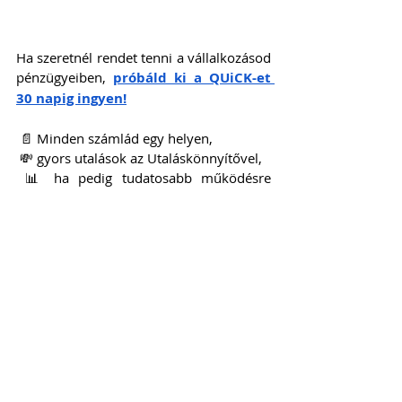
Ha szeretnél rendet tenni a vállalkozásod 
pénzügyeiben, 
próbáld ki a QUiCK-et 
30 napig ingyen!
 📄 Minden számlád egy helyen,
 💸 gyors utalások az Utaláskönnyítővel,
 📊 ha pedig tudatosabb működésre 
vágysz, a kontrolling funkciók segítenek: 
a rendszer megtanulja a kategóriáidat és 
címkéidet, így egy kattintással átláthatod 
az eredményeidet.
💡 Szeretnél hasonló cikkeket olvasni 
Tőlünk? 
Iratkozz fel a hírlevelünkre itt!
Általános tudnivalók