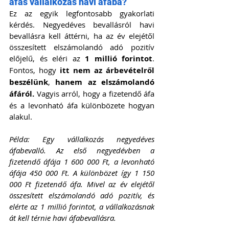
áfás vállalkozás havi áfába?
Ez az egyik legfontosabb gyakorlati 
kérdés. Negyedéves bevallásról havi 
bevallásra kell áttérni, ha az év elejétől 
összesített elszámolandó adó pozitív 
előjelű, és eléri az 
1 millió forintot
. 
Fontos, hogy 
itt nem az árbevételről 
beszélünk
, 
hanem az elszámolandó 
áfáról.
 Vagyis arról, hogy a fizetendő áfa 
és a levonható áfa különbözete hogyan 
alakul.
Példa: Egy vállalkozás negyedéves 
áfabevalló. Az első negyedévben a 
fizetendő áfája 1 600 000 Ft, a levonható 
áfája 450 000 Ft. A különbözet így 1 150 
000 Ft fizetendő áfa. Mivel az év elejétől 
összesített elszámolandó adó pozitív, és 
elérte az 1 millió forintot, a vállalkozásnak 
át kell térnie havi áfabevallásra.