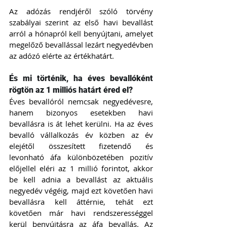
Az adózás rendjéről szóló törvény 
szabályai szerint az első havi bevallást 
arról a hónapról kell benyújtani, amelyet 
megelőző bevallással lezárt negyedévben 
az adózó elérte az értékhatárt.
És mi történik, ha éves bevallóként 
rögtön az 1 milliós határt éred el?
Éves bevallóról nemcsak negyedévesre, 
hanem bizonyos esetekben havi 
bevallásra is át lehet kerülni. Ha az éves 
bevalló vállalkozás év közben az év 
elejétől összesített fizetendő és 
levonható áfa különbözetében pozitív 
előjellel eléri az 1 millió forintot, akkor 
be kell adnia a bevallást az aktuális 
negyedév végéig, majd ezt követően havi 
bevallásra kell áttérnie, tehát ezt 
követően már havi rendszerességgel 
kerül benyújtásra az áfa bevallás. Az 