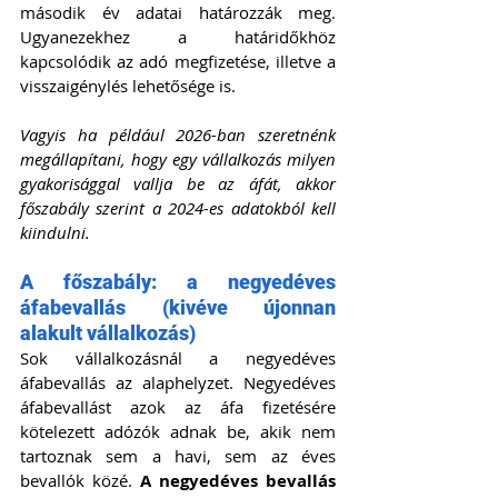
második év adatai határozzák meg. 
Ugyanezekhez a határidőkhöz 
kapcsolódik az adó megfizetése, illetve a 
visszaigénylés lehetősége is.
Vagyis ha például 2026-ban szeretnénk 
megállapítani, hogy egy vállalkozás milyen 
gyakorisággal vallja be az áfát, akkor 
főszabály szerint a 2024-es adatokból kell 
kiindulni.
A főszabály: a negyedéves 
áfabevallás (kivéve újonnan 
alakult vállalkozás)
Sok vállalkozásnál a negyedéves 
áfabevallás az alaphelyzet. Negyedéves 
áfabevallást azok az áfa fizetésére 
kötelezett adózók adnak be, akik nem 
tartoznak sem a havi, sem az éves 
bevallók közé. 
A negyedéves bevallás 