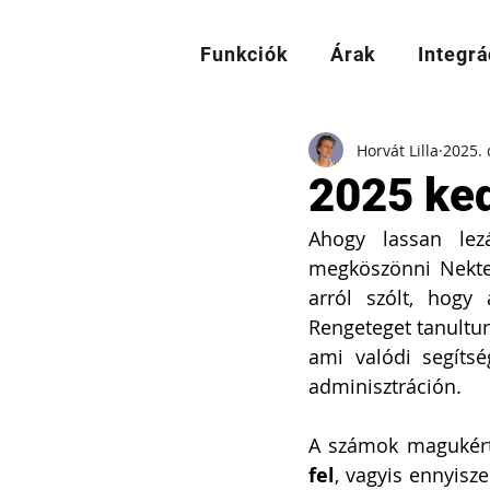
Funkciók
Árak
Integrá
Horvát Lilla
2025. 
2025 ked
Ahogy lassan lezá
megköszönni Nektek
arról szólt, hogy 
Rengeteget tanultu
ami valódi segítsé
adminisztráción.
A számok magukért
fel
, vagyis ennyisze