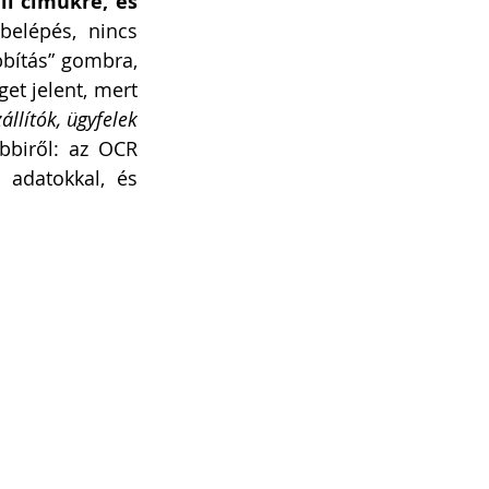
l címükre, és 
belépés, nincs 
bítás” gombra, 
t jelent, mert 
llítók, ügyfelek 
biről: az OCR 
adatokkal, és 