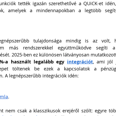
nkciók tették igazán szerethetővé a QUiCK-et idén,
k, amelyek a mindennapokban a legtöbb segíts
gnépszerűbb tulajdonsága mindig is az volt, 
 más rendszerekkel együttműködve segíti a v
ét. 2025-ben ez különösen látványosan mutatkozot
8%-a használt legalább egy 
integrációt
, ami jól 
epet töltenek be ezek a kapcsolatok a pénzügy
. A legnépszerűbb integrációk idén:
ámla
.
t nem csak a klasszikusok erejéről szólt: egyre töb