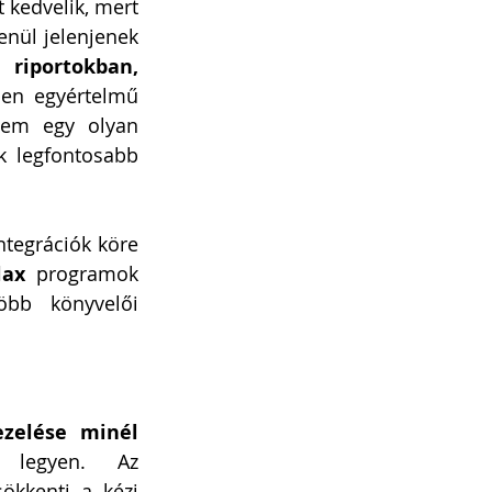
 kedvelik, mert 
nül jelenjenek 
riportokban, 
en egyértelmű 
nem egy olyan 
k legfontosabb 
tegrációk köre 
lax
 programok 
bb könyvelői 
zelése minél 
 legyen. Az 
ökkenti a kézi 