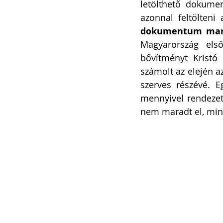
letölthető dokumen
azonnal feltölteni 
dokumentum marad
Magyarország els
bővítményt Kristó
számolt az elején az
szerves részévé. E
mennyivel rendezet
nem maradt el, mind