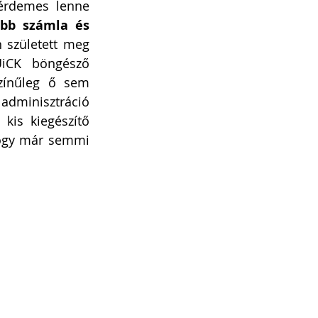
érdemes lenne 
bb számla és 
született meg 
iCK böngésző 
zínűleg ő sem 
 adminisztráció 
is kiegészítő 
hogy már semmi 