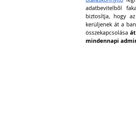
adatbevitelből fa
biztosítja, hogy 
kerüljenek át a ban
összekapcsolása 
át
mindennapi admin