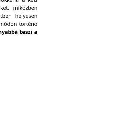
ket, miközben 
tben helyesen 
 módon történő 
yabbá teszi a 