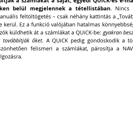
ítják a számlákat a saját, egyedi QUiCK-es e-mai
en belül megjelennek a tétellistában
. Nincs 
anuális feltöltögetés – csak néhány kattintás a „Továb
 kerül. Ez a funkció valójában hatalmas könnyebbsége
zók küldhetik át a számlákat a QUiCK-be: 
gyakran beszá
 továbbítják őket.
 A QUiCK pedig gondoskodik a töb
zönhetően felismeri a számlákat, párosítja a NAV 
olgozásra.