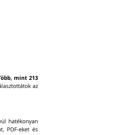
Több, mint 213 
 érkezett be így a QUiCK-be általatok – vagyis rengetegen választottátok az 
vül hatékonyan 
, PDF-eket és 