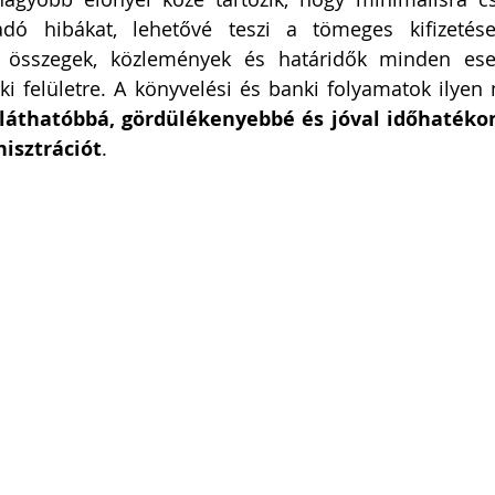
kadó hibákat, lehetővé teszi a tömeges kifizetése
az összegek, közlemények és határidők minden ese
ki felületre. A könyvelési és banki folyamatok ilyen
láthatóbbá, gördülékenyebbé és jóval időhatékon
isztrációt
.