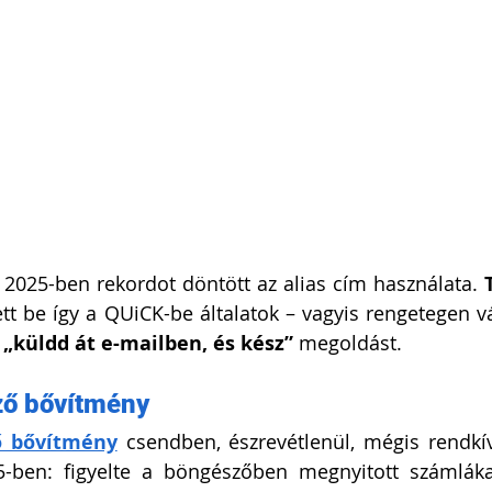
2025-ben rekordot döntött az alias cím használata. 
 „küldd át e-mailben, és kész”
 megoldást. 
ő bővítmény
ő bővítmény
 csendben, észrevétlenül, mégis rendkí
5-ben: figyelte a böngészőben megnyitott számlákat