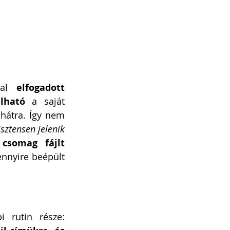
tal 
elfogadott 
lható
 a saját 
hátra. Így nem 
ztensen jelenik 
csomag fájlt 
nnyire beépült 
 rengeteg ügyfelünknél már a napi rutin része: 