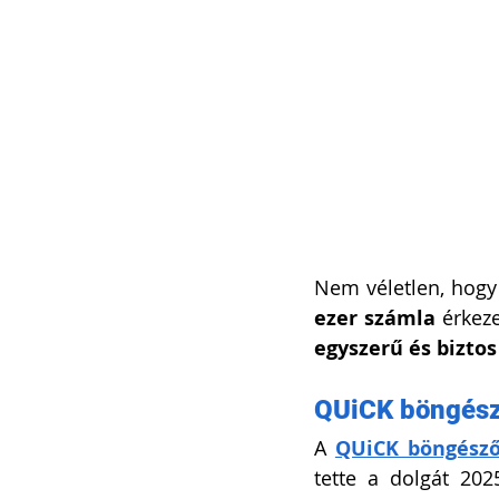
Nem véletlen, hogy 
ezer számla
egyszerű és biztos
QUiCK böngész
A 
QUiCK böngész
tette a dolgát 202