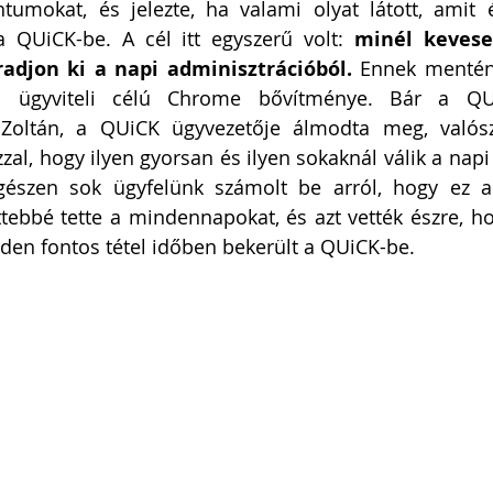
tumokat, és jelezte, ha valami olyat látott, amit 
a QUiCK-be. A cél itt egyszerű volt: 
minél kevese
jon ki a napi adminisztrációból.
 Ennek mentén 
ő ügyviteli célú Chrome bővítménye. Bár a QU
 Zoltán, a QUiCK ügyvezetője álmodta meg, valós
zal, hogy ilyen gyorsan és ilyen sokaknál válik a napi
gészen sok ügyfelünk számolt be arról, hogy ez a k
tebbé tette a mindennapokat, és azt vették észre, 
en fontos tétel időben bekerült a QUiCK-be. 