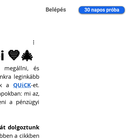
Belépés
30 napos próba
i 💙🎄
 megállni, és 
kra leginkább 
uk a 
QUiCK
-et. 
pokban: mi az, 
ni a pénzügyi 
át dolgoztunk 
Ebben a cikkben 