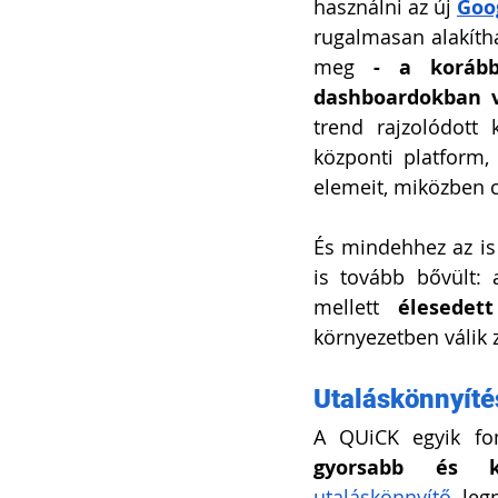
használni az új 
Goo
rugalmasan alakítha
meg 
- a korább
dashboardokban 
trend rajzolódott
központi platform,
elemeit, miközben c
És mindehhez az is 
is tovább bővült: 
mellett 
élesedet
környezetben válik
Utaláskönnyíté
A QUiCK egyik fo
gyorsabb és ke
utaláskönnyítő
 leg