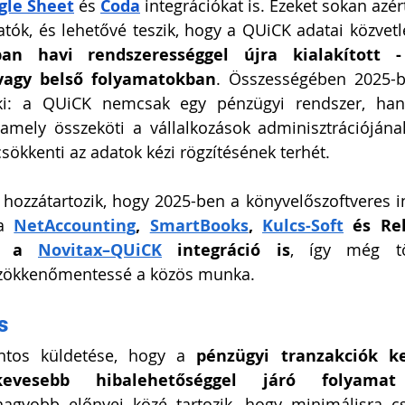
gle Sheet
 és 
Coda
 integrációkat is. Ezeket sokan azért
tók, és lehetővé teszik, hogy a QUiCK adatai közvetle
an havi rendszerességgel újra kialakított - 
vagy belső folyamatokban
. Összességében 2025-b
 ki: a QUiCK nemcsak egy pénzügyi rendszer, ha
 amely összeköti a vállalkozások adminisztrációjána
sökkenti az adatok kézi rögzítésének terhét.
hozzátartozik, hogy 2025-ben a könyvelőszoftveres in
a 
NetAccounting
, 
SmartBooks
, 
Kulcs-Soft
 és Re
t a 
Novitax–QUiCK
 integráció is
, így még tö
 zökkenőmentessé a közös munka.
s
ntos küldetése, hogy a 
pénzügyi tranzakciók ke
vesebb hibalehetőséggel járó folyamat
nagyobb előnyei közé tartozik, hogy minimálisra cs