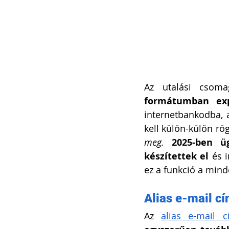
Az utalási csoma
formátumban exp
internetbankodba, 
kell külön-külön rög
meg.
2025-ben ü
készítettek el
 és 
ez a funkció a min
Alias e-mail c
Az 
alias e-mail c