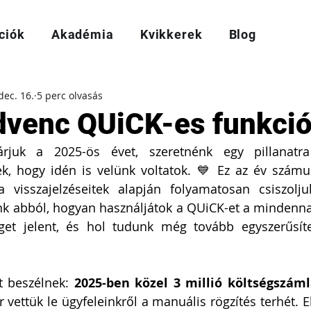
ciók
Akadémia
Kvikkerek
Blog
dec. 16.
5 perc olvasás
venc QUiCK-es funkció
rjuk a 2025-ös évet, szeretnénk egy pillanatra
, hogy idén is velünk voltatok. 💙 Ez az év számun
a visszajelzéseitek alapján folyamatosan csiszolj
nk abból, hogyan használjátok a QUiCK-et a mindenna
get jelent, és hol tudunk még tovább egyszerűsíte
 beszélnek: 
2025-ben közel 3 millió költségszáml
r vettük le ügyfeleinkről a manuális rögzítés terhét. 