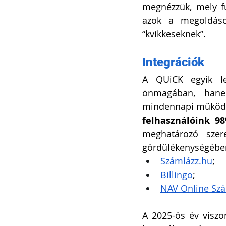
megnézzük, mely fu
azok a megoldáso
“kvikkeseknek”.
Integrációk
A QUiCK egyik le
önmagában, hanem
mindennapi működés
felhasználóink 9
meghatározó szer
gördülékenységében
Számlázz.hu
;
Billingo
;
NAV Online Sz
A 2025-ös év viszon