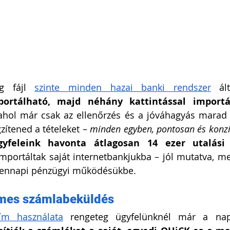
g fájl 
szinte minden hazai banki rendszer
 ál
ortálható, majd néhány kattintással importá
ahol már csak az ellenőrzés és a jóváhagyás marad 
zítened a tételeket – 
minden egyben, pontosan és konzis
gyfeleink havonta átlagosan 14 ezer utalási 
importáltak saját internetbankjukba – jól mutatva, me
dennapi pénzügyi működésükbe.
ímes számlabeküldés
ím használata