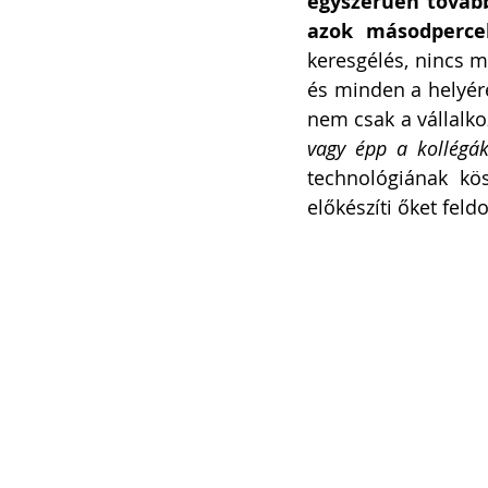
egyszerűen tovább
azok másodpercek
keresgélés, nincs m
és minden a helyére
nem csak a vállalko
vagy épp a kollégák
technológiának kös
előkészíti őket feld