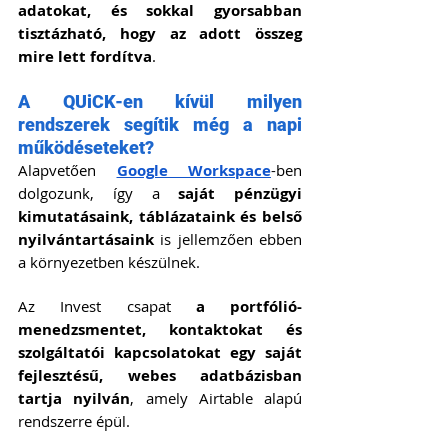
adatokat, és sokkal gyorsabban 
tisztázható, hogy az adott összeg 
mire lett fordítva
.
A QUiCK-en kívül milyen 
rendszerek segítik még a napi 
működéseteket?
Alapvetően 
Google Workspace
-ben 
dolgozunk, így a 
saját pénzügyi 
kimutatásaink, táblázataink és belső 
nyilvántartásaink
 is jellemzően ebben 
a környezetben készülnek.
Az Invest csapat 
a portfólió-
menedzsmentet, kontaktokat és 
szolgáltatói kapcsolatokat egy saját 
fejlesztésű, webes adatbázisban 
tartja nyilván
, amely Airtable alapú 
rendszerre épül.