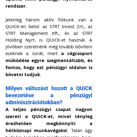
rendszer
.
Jelenleg három aktív fiókunk van a 
QUiCK-en belül: az STRT Invest Zrt., az 
STRT Management Kft., és az STRT 
Holding Nyrt. is QUiCK-et használ. A 
jövőben szeretnénk még tovább bővíteni 
ezeknek a sorát, mert 
a cégcsoport 
működése egyre szegmentáltabb, és 
fontos, hogy ezt pénzügyi oldalon is 
követni tudjuk
.
Milyen változást hozott a QUiCK 
bevezetése a pénzügyi 
adminisztrációtokban?
A teljes pénzügyi csapat nagyon 
szereti a QUiCK-et, mivel tényleg 
érezhetően megkönnyíti a 
hétköznapi munkavégzést
. Talán úgy 