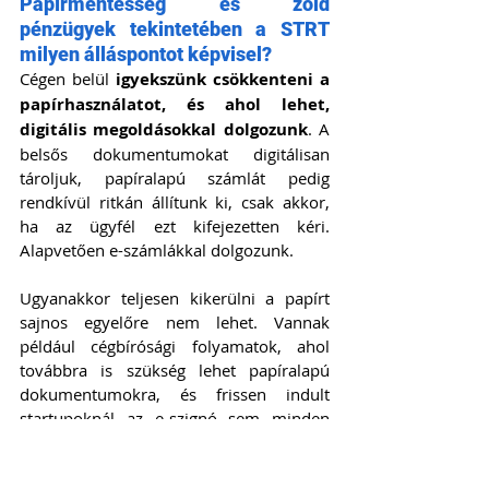
Papírmentesség és zöld 
pénzügyek tekintetében a STRT 
milyen álláspontot képvisel?
Cégen belül 
igyekszünk csökkenteni a 
papírhasználatot, és ahol lehet, 
digitális megoldásokkal dolgozunk
. A 
belsős dokumentumokat digitálisan 
tároljuk, papíralapú számlát pedig 
rendkívül ritkán állítunk ki, csak akkor, 
ha az ügyfél ezt kifejezetten kéri. 
Alapvetően e-számlákkal dolgozunk.
Ugyanakkor teljesen kikerülni a papírt 
sajnos egyelőre nem lehet. Vannak 
például cégbírósági folyamatok, ahol 
továbbra is szükség lehet papíralapú 
dokumentumokra, és frissen indult 
startupoknál az e-szignó sem minden 
esetben áll még rendelkezésre. 
Szóval a 
szándék és a belső működés megvan 