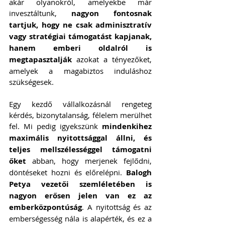
akár olyanokról, amelyekbe már 
invesztáltunk, 
nagyon fontosnak 
tartjuk, hogy ne csak adminisztratív 
vagy stratégiai támogatást kapjanak, 
hanem emberi oldalról is 
megtapasztalják
 azokat a tényezőket, 
amelyek a magabiztos induláshoz 
szükségesek.
Egy kezdő vállalkozásnál rengeteg 
kérdés, bizonytalanság, félelem merülhet 
fel. Mi pedig igyekszünk 
mindenkihez 
maximális nyitottsággal állni, és 
teljes mellszélességgel támogatni 
őket
 abban, hogy merjenek fejlődni, 
döntéseket hozni és előrelépni. 
Balogh 
Petya vezetői szemléletében is 
nagyon erősen jelen van ez az 
emberközpontúság
. A nyitottság és az 
emberségesség nála is alapérték, és ez a 