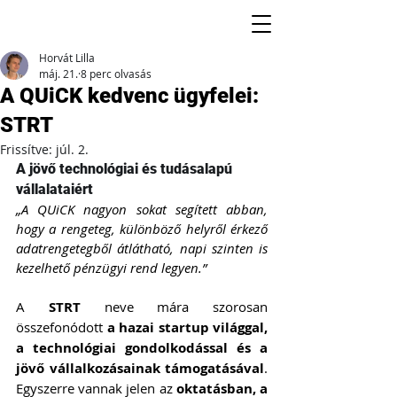
Horvát Lilla
máj. 21.
8 perc olvasás
A QUiCK kedvenc ügyfelei:
STRT
Frissítve:
júl. 2.
A jövő technológiai és tudásalapú 
vállalataiért
„A QUiCK nagyon sokat segített abban, 
hogy a rengeteg, különböző helyről érkező 
adatrengetegből átlátható, napi szinten is 
kezelhető pénzügyi rend legyen.”
A 
STRT
 neve mára szorosan 
összefonódott 
a hazai startup világgal, 
a technológiai gondolkodással és a 
jövő vállalkozásainak támogatásával
. 
Egyszerre vannak jelen az 
oktatásban, a 