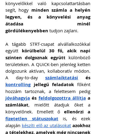
könyvelőkkel való kapcsolattartásban 
segít, hogy 
minden számla a helyén 
legyen, és a könyvelési anyag 
átadása minél 
gördülékenyebben
 tudjon zajlani.
A tágabb STRT-csapat alvállalkozókkal 
együtt 
körülbelül 30 fő, akik napi 
szinten dolgoznak együtt
 különböző 
területeken. A QUiCK-ben jelenleg ketten 
dolgozunk aktívan, kollaboratív módon. 
A day-to-day 
számlaiktatási
 és 
kontrolling
 jellegű feladatok
 főként 
hozzám tartoznak, a felettesem pedig 
jóváhagyja
 és 
feldolgozottra állítja
 a 
számlákat
, mielőtt átadjuk őket a 
könyvelőnek. Emellett ő 
ellenőrzi a 
fizetetlen státuszokat
 is, és ezek 
alapján 
készíti elő az utalásokat
azokhoz 
a tételekhez, amelyek még nincsenek 