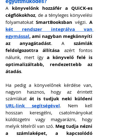
együttműködés?
A 
könyvelőnk hozzáfér a QUiCK-es 
cégfiókokhoz
, de a tényleges könyvelési 
folyamatokat 
SmartBooksban
 végzi. 
A 
két rendszer integrálva van 
egymással
, ami nagyban megkönnyíti 
az anyagátadást
. A 
számlák 
feldolgozottra állítása
 azért fontos 
nálunk, mert így 
a könyvelő felé is 
optimalizáltabb, rendezettebb az 
átadás
.
Ha pedig a könyvelőnek kérdése van, 
nagyon hasznos, hogy az érintett 
számlákat 
át is tudjuk neki küldeni 
URL-link segítségével
. Nem kell 
hosszan keresgélni, csatolmányokat 
küldözgetni vagy magyarázni, hogy 
melyik tételről van szó. 
Meg tudja nézni 
a számlaképet, a kapcsolódó 