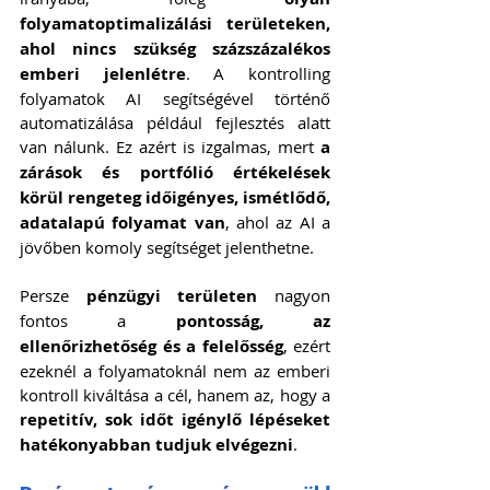
folyamatoptimalizálási területeken, 
ahol nincs szükség százszázalékos 
emberi jelenlétre
. A kontrolling 
folyamatok AI segítségével történő 
automatizálása például fejlesztés alatt 
van nálunk. Ez azért is izgalmas, mert 
a 
zárások és portfólió értékelések 
körül rengeteg időigényes, ismétlődő, 
adatalapú folyamat van
, ahol az AI a 
jövőben komoly segítséget jelenthetne.
Persze 
pénzügyi területen
 nagyon 
fontos a 
pontosság, az 
ellenőrizhetőség és a felelősség
, ezért 
ezeknél a folyamatoknál nem az emberi 
kontroll kiváltása a cél, hanem az, hogy a 
repetitív, sok időt igénylő lépéseket 
hatékonyabban tudjuk elvégezni
.