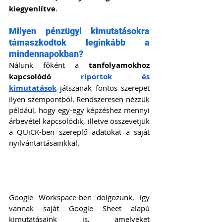
kiegyenlítve
.
Milyen pénzügyi kimutatásokra 
támaszkodtok leginkább a 
mindennapokban?
Nálunk főként a 
tanfolyamokhoz 
kapcsolódó 
riportok és 
kimutatások
 játszanak fontos szerepet 
ilyen szempontból. Rendszeresen nézzük 
például, hogy egy-egy képzéshez mennyi 
árbevétel kapcsolódik, illetve összevetjük 
a QUiCK-ben szereplő adatokat a saját 
nyilvántartásainkkal.
Google Workspace-ben dolgozunk, így 
vannak saját Google Sheet alapú 
kimutatásaink is, amelyeket 