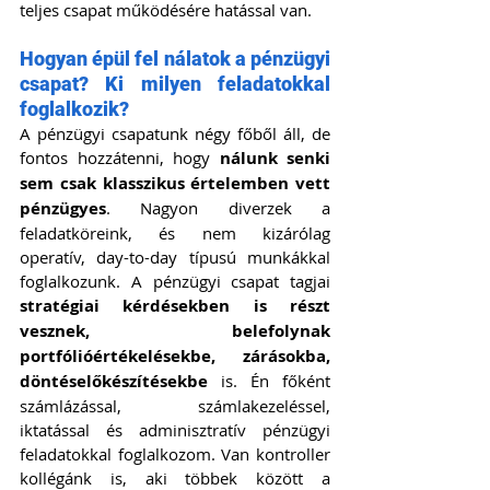
teljes csapat működésére hatással van.
Hogyan épül fel nálatok a pénzügyi 
csapat? Ki milyen feladatokkal 
foglalkozik?
A pénzügyi csapatunk négy főből áll, de 
fontos hozzátenni, hogy 
nálunk senki 
sem csak klasszikus értelemben vett 
pénzügyes
. Nagyon diverzek a 
feladatköreink, és nem kizárólag 
operatív, day-to-day típusú munkákkal 
foglalkozunk. A pénzügyi csapat tagjai 
stratégiai kérdésekben is részt 
vesznek, belefolynak 
portfólióértékelésekbe, zárásokba, 
döntéselőkészítésekbe
 is. Én főként 
számlázással, számlakezeléssel, 
iktatással és adminisztratív pénzügyi 
feladatokkal foglalkozom. Van kontroller 
kollégánk is, aki többek között a 