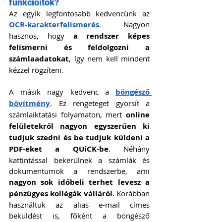
funkcióitok?
Az egyik legfontosabb kedvencünk az 
OCR-karakterfelismerés
. Nagyon 
hasznos, hogy 
a rendszer képes 
felismerni és feldolgozni a 
számlaadatokat
, így nem kell mindent 
kézzel rögzíteni.
A másik nagy kedvenc a 
böngésző 
bővítmény
. Ez rengeteget gyorsít a 
számlaiktatási folyamaton, mert 
online 
felületekről nagyon egyszerűen ki 
tudjuk szedni és be tudjuk küldeni a 
PDF-eket a QUiCK-be
. Néhány 
kattintással bekerülnek a számlák és 
dokumentumok a rendszerbe, ami 
nagyon sok időbeli terhet levesz a 
pénzügyes kollégák válláról
. Korábban 
használtuk az alias e-mail címes 
beküldést is, főként a böngésző 