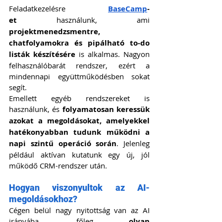
Feladatkezelésre 
BaseCamp
-
et
 használunk, ami 
projektmenedzsmentre, 
chatfolyamokra és pipálható to-do 
listák készítésére
 is alkalmas. Nagyon 
felhasználóbarát rendszer, ezért a 
mindennapi együttműködésben sokat 
segít.
Emellett egyéb rendszereket is 
használunk, és 
folyamatosan keressük 
azokat a megoldásokat, amelyekkel 
hatékonyabban tudunk működni a 
napi szintű operáció során
. Jelenleg 
például aktívan kutatunk egy új, jól 
működő CRM-rendszer után.
Hogyan viszonyultok az AI-
megoldásokhoz?
Cégen belül nagy nyitottság van az AI 
irányába, főleg 
olyan 