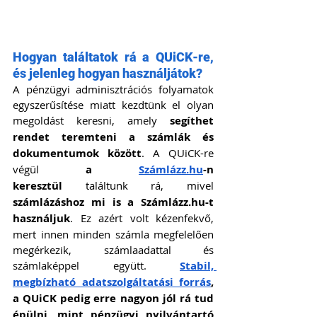
Hogyan találtatok rá a QUiCK-re, 
és jelenleg hogyan használjátok?
A pénzügyi adminisztrációs folyamatok 
egyszerűsítése miatt kezdtünk el olyan 
megoldást keresni, amely 
segíthet 
rendet teremteni a számlák és 
dokumentumok között
. A QUiCK-re 
végül 
a 
Számlázz.hu
-n 
keresztül
 találtunk rá, mivel 
számlázáshoz mi is a Számlázz.hu-t 
használjuk
. Ez azért volt kézenfekvő, 
mert innen minden számla megfelelően 
megérkezik, számlaadattal és 
számlaképpel együtt. 
Stabil, 
megbízható adatszolgáltatási forrás
, 
a QUiCK pedig erre nagyon jól rá tud 
épülni, mint pénzügyi nyilvántartó 