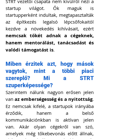
STRT vezetői csapata nem kívülről nézi a 
startup világot. Ők maguk is 
startupperként indultak, megtapasztalták 
az építkezés legalsó lépcsőfokaitól 
kezdve a növekedés kihívásait, ezért 
nemcsak tőkét adnak a cégeknek, 
hanem mentorálást, tanácsadást és 
valódi támogatást is
.
Miben érzitek azt, hogy mások 
vagytok, mint a többi piaci 
szereplő? Mi a STRT 
szuperképessége?
Szerintem nálunk nagyon erősen jelen 
van 
az emberségesség és a nyitottság
. 
Ez nemcsak kifelé, a startupok irányába 
érződik, hanem a belső 
kommunikációnkban is aktívan jelen 
van. Akár olyan cégekről van szó, 
amelyek még tőkebevonás előtt állnak, 