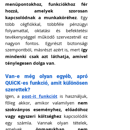
menüpontokhoz, funkciókhoz fér 
hozzá, amelyek szorosan 
kapcsolódnak a munkaköréhez
. Egy 
több cégfiókkal, többféle pénzügyi 
folyamattal, oktatási és befektetési 
tevékenységgel működő szervezetnél ez 
nagyon fontos. Egyrészt biztonsági 
szempontból, másrészt azért is, mert 
így 
mindenki csak azt láthatja, amivel 
ténylegesen dolga van
.
Van-e még olyan egyéb, apró 
QUiCK-es funkció, amit különösen 
szerettek?
Igen, a 
post-it funkciót
 is használjuk, 
főleg akkor, amikor valamilyen 
nem 
szokványos eseményhez, előadóhoz 
vagy egyszeri költséghez
 kapcsolódik 
egy számla. Vannak olyan tételek, 
amelyek 
önmagukban nem 