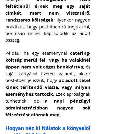
feltétlenül érnek meg egy saját 
címkét, mert nem visszatérő, 
rendszeres költségek
. Ilyenkor nagyon 
praktikus, hogy post-itben rá tudjuk írni, 
pontosan mihez kapcsolódik az adott 
összeg.
Például ha egy eseménynél 
catering- 
költség merül fel, vagy ha valakinél 
éppen nem volt céges bankkártya
, és 
saját kártyával fizetett valamit, akkor 
post-itben jelezzük, hogy 
az adott tétel 
kinek térítendő vissza, vagy milyen 
eseményhez tartozik
. Ezek apróságnak 
tűnhetnek, de 
a napi pénzügyi 
adminisztrációban nagyon sok 
félreértést előznek meg
.
Hogyan néz ki Nálatok a könyvelői 