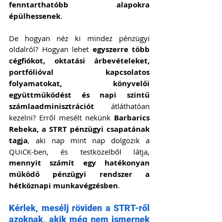
fenntarthatóbb alapokra 
épülhessenek
.
De hogyan néz ki mindez pénzügyi 
oldalról? Hogyan lehet 
egyszerre több 
cégfiókot, oktatási árbevételeket, 
portfólióval kapcsolatos 
folyamatokat, könyvelői 
együttműködést és napi szintű 
számlaadminisztrációt
 átláthatóan 
kezelni? Erről mesélt nekünk 
Barbarics 
Rebeka, a STRT pénzügyi csapatának 
tagja
, aki nap mint nap dolgozik a 
QUiCK-ben, és testközelből látja, 
mennyit számít egy hatékonyan 
működő pénzügyi rendszer a 
hétköznapi munkavégzésben
.
Kérlek, mesélj röviden a STRT-ről 
azoknak, akik még nem ismernek 