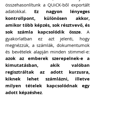
összehasonlítunk a QUiCK-ből exportált 
adatokkal. 
Ez nagyon lényeges 
kontrollpont, különösen akkor, 
amikor több képzés, sok résztvevő, és 
sok számla kapcsolódik össze
. A 
gyakorlatban ez azt jelenti, hogy 
megnézzük, a számlák, dokumentumok 
és bevételek alapján minden stimmel-e: 
azok az emberek szerepelnek-e a 
kimutatásban, akik valóban 
regisztráltak az adott kurzusra, 
kiknek lehet számlázni, illetve 
milyen tételek kapcsolódnak egy 
adott képzéshez
.