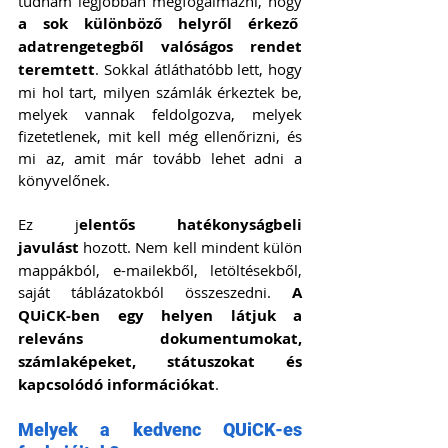
tudnám legjobban megfogalmazni, hogy 
a sok különböző helyről érkező  
adatrengetegből valóságos rendet 
teremtett
. Sokkal átláthatóbb lett, hogy 
mi hol tart, milyen számlák érkeztek be, 
melyek vannak feldolgozva, melyek 
fizetetlenek, mit kell még ellenőrizni, és 
mi az, amit már tovább lehet adni a 
könyvelőnek.
Ez j
elentős hatékonyságbeli 
javulást
 hozott. Nem kell mindent külön 
mappákból, e-mailekből, letöltésekből, 
saját táblázatokból összeszedni. 
A 
QUiCK-ben egy helyen látjuk a 
releváns dokumentumokat, 
számlaképeket, státuszokat és 
kapcsolódó információkat
.
Melyek a kedvenc QUiCK-es 