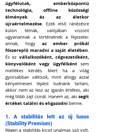
ügyfélutak, emberközpontú 
technológia, offline közösségi 
élmények és az életkor 
újraértelmezése
. Ezek első ránézésre 
külön témák, valójában viszont 
ugyanannak a történetnek a fejezetei: 
annak, hogy 
az ember próbál 
főszereplő maradni a saját életében
. 
És ez 
vállalkozóként, cégvezetőként, 
könyvelőként vagy ügyfélként
 sem 
mellékes kérdés. Mert ha a világ 
gyorsabban változik, mint ahogy azzal 
kényelmesen lépést tudnánk tartani, 
akkor nem az lesz az igazán értékes, aki 
még több zajt csinál. Hanem az, aki 
segít 
értéket találni és eligazodni
 benne.
1. A stabilitás lett az új luxus 
(Stability Premium)
Régen a stabilitás kicsit unalmas szó volt. 