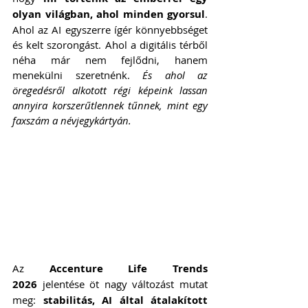
olyan világban, ahol minden gyorsul
. 
Ahol az AI egyszerre ígér könnyebbséget 
és kelt szorongást. Ahol a digitális térből 
néha már nem fejlődni, hanem 
menekülni szeretnénk. 
És ahol az 
öregedésről alkotott régi képeink lassan 
annyira korszerűtlennek tűnnek, mint egy 
faxszám a névjegykártyán.
Az 
Accenture Life Trends 
2026
 jelentése öt nagy változást mutat 
meg: 
stabilitás, AI által átalakított 