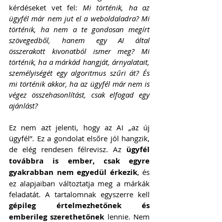
kérdéseket vet fel: 
Mi történik, ha az 
ügyfél már nem jut el a weboldaladra? Mi 
történik, ha nem a te gondosan megírt 
szövegedből, hanem egy AI által 
összerakott kivonatból ismer meg? Mi 
történik, ha a márkád hangját, árnyalatait, 
személyiségét egy algoritmus szűri át? És 
mi történik akkor, ha az ügyfél már nem is 
végez összehasonlítást, csak elfogad egy 
ajánlást?
Ez nem azt jelenti, hogy az AI „az új 
ügyfél”. Ez a gondolat elsőre jól hangzik, 
de elég rendesen félrevisz. Az 
ügyfél 
továbbra is ember, csak egyre 
gyakrabban nem egyedül érkezik
, és 
ez alapjaiban változtatja meg a márkák 
feladatát. A tartalomnak egyszerre kell 
gépileg értelmezhetőnek és 
emberileg szerethetőnek
 lennie. Nem 