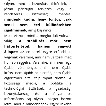
Olyan, mint a biztosítási feltételek, a 
józan pénzügyi tervezés vagy a 
rendszeres biztonsági mentés: 
mindenki tudja, hogy fontos, csak 
senki nem érzi különösebben 
izgalmasnak
, amíg baj nincs.
Most viszont mintha megfordult volna a 
világ. 
A stabilitás már nem 
háttérfeltétel, hanem vágyott 
állapot
: az emberek egyre erősebben 
vágynak valamire, ami nem változik meg 
holnap reggelre. Valamire, ami nem egy 
újabb véleménycunami, nem újabb 
krízis, nem újabb bejelentés, nem újabb 
algoritmus által felpumpált dráma. A 
közösségi média, a politika, a 
technológiai áttörések, a gazdasági 
bizonytalanság és a folyamatos 
információs zaj olyan közeget hozott 
létre, ahol a mindennapok egyre inkább 