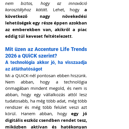
nem biztos, hogy az innováció 
korosztályhoz kötött.
 Lehet, hogy 
a 
következő nagy növekedési 
lehetőségek egy része éppen azokban 
az emberekben van, akikről a piac 
eddig túl keveset feltételezett
.
Mit üzen az Accenture Life Trends 
2026 a QUiCK szerint?
A technológia akkor jó, ha visszaadja 
az átláthatóságot
Mi a QUiCK-nél pontosan ebben hiszünk. 
Nem abban, hogy a technológia 
önmagában mindent megold, és nem is 
abban, hogy egy vállalkozás attól lesz 
tudatosabb, ha még több adat, még több 
rendszer és még több felület veszi azt 
körül. Hanem abban, hogy 
egy jó 
digitális eszköz csendben rendet tesz, 
miközben aktívan és hatékonyan 