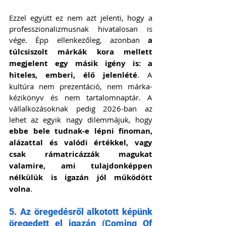
Ezzel együtt ez nem azt jelenti, hogy a 
professzionalizmusnak hivatalosan is 
vége. Épp ellenkezőleg, azonban 
a 
túlcsiszolt márkák kora mellett 
megjelent egy másik igény is: a 
hiteles, emberi, élő jelenlété
. A 
kultúra nem prezentáció, nem márka-
kézikönyv és nem tartalomnaptár. A 
vállalkozásoknak pedig 2026-ban az 
lehet az egyik nagy dilemmájuk, hogy 
ebbe bele tudnak-e lépni finoman, 
alázattal és valódi értékkel, vagy 
csak rámatricázzák magukat 
valamire, ami tulajdonképpen 
nélkülük is igazán jól működött 
volna
.
5. Az öregedésről alkotott képünk 
öregedett el igazán (Coming Of 