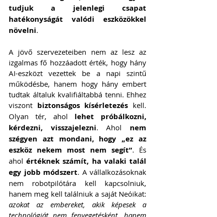
tudjuk a jelenlegi csapat 
hatékonyságát valódi eszközökkel 
növelni
.
A jövő szervezeteiben nem az lesz az 
izgalmas fő hozzáadott érték, hogy hány 
AI-eszközt vezettek be a napi szintű 
működésbe, hanem hogy hány embert 
tudtak általuk kvalifiáltabbá tenni. Ehhez 
viszont 
biztonságos kísérletezés 
kell. 
Olyan tér, ahol 
lehet próbálkozni, 
kérdezni, visszajelezni
. Ahol 
nem 
szégyen azt mondani, hogy „ez az 
eszköz nekem most nem segít”
. És 
ahol 
értéknek számít, ha valaki talál 
egy jobb módszert
. A vállalkozásoknak 
nem robotpilótára kell kapcsolniuk, 
hanem meg kell találniuk a saját Neóikat: 
azokat az embereket, akik képesek a 
technológiát nem fenyegetésként, hanem 