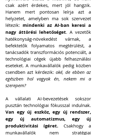
csak azért érdekes, mert jól hangzik. 
Hanem mert pontosan leírja azt a 
helyzetet, amelyben ma sok szervezet 
létezik: 
mindenki az AI-ban keresi a 
nagy áttörési lehetőséget
. A vezetők 
hatékonyság-növekedést várnak, a 
befektetők folyamatos megtérülést, a 
tanácsadók transzformációs potenciált, a 
technológiai cégek újabb felhasználási 
eseteket. A munkavállalók pedig közben 
csendben azt kérdezik: 
oké, de ebben az 
egészben hol vagyok én, nekem mi a 
szerepem?
A vállalati AI-bevezetések sokszor 
pusztán technológiai fókusszal indulnak. 
Van egy új eszköz, egy új rendszer, 
egy új automatizmus, egy új 
produktivitási ígéret. 
Csakhogy a 
munkavállalók nem stratégiai 