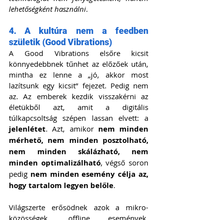
lehetőségként használni
.
4. A kultúra nem a feedben 
születik (Good Vibrations)
A Good Vibrations elsőre kicsit 
könnyedebbnek tűnhet az előzőek után, 
mintha ez lenne a „jó, akkor most 
lazítsunk egy kicsit” fejezet. Pedig nem 
az. Az emberek kezdik visszakérni az 
életükből azt, amit a digitális 
túlkapcsoltság szépen lassan elvett: a 
jelenlétet
. Azt, amikor 
nem minden 
mérhető, nem minden posztolható, 
nem minden skálázható, nem 
minden optimalizálható
, végső soron 
pedig 
nem minden esemény célja az, 
hogy tartalom legyen belőle
.
Világszerte erősödnek azok a mikro-
közösségek, offline események, 