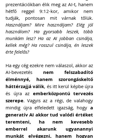
prezentációkban élik meg az AI-t, hanem 
hétfő reggel 9:12-kor, amikor nem 
tudják, pontosan mit várnak tőlük. 
Használjam? Mire használjam? Elég jól 
használom? Ha gyorsabb leszek, több 
munkám lesz? Ha az AI jobban csinálja, 
kellek még? Ha rosszul csinálja, én leszek 
érte felelős?
Ha egy cég ezekre nem válaszol, akkor az 
AI-bevezetés 
nem felszabadító 
élménnyé, hanem szorongáskeltő 
háttérzajjá válik
, és itt kerül képbe újra 
és újra az 
emberközpontú tervezés 
szerepe
. Vagyis az a régi, de valahogy 
mindig újra elfeledett igazság, hogy 
a 
generatív AI akkor tud valódi értéket 
teremteni, ha nem kevesebb 
emberrel akarunk ugyanannyi 
munkát elvégezni, hanem hogyan 