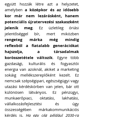
együtt hozzák létre azt a helyzetet, 
amelyben 
a középkor és az idősebb 
kor már nem lezárásként, hanem 
potenciális újratervezési szakaszként 
jelenik meg
. Ez üzletileg óriási 
jelentőséggel bír, mert miközben 
rengeteg márka még mindig 
reflexből a fiatalabb generációkat 
hajszolja, a társadalmak 
korösszetétele változik
. Egyre több 
gazdasági, kulturális és fogyasztói 
energia van azoknál, akiket a marketing 
sokáig mellékszereplőként kezelt. Ez 
nemcsak szépségipari, egészségügyi vagy 
utazási kérdéskörben van jelen, bár ott 
különösen látványos. Ez pénzügyi, 
munkaerőpiaci, oktatási, lakhatási, 
vállalkozásfejlesztési és úgy 
összességében márkakommunikációs 
kérdés is. 
Ha egy cég például 2030-ra 