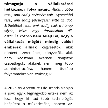
támogatja a vállalkozásod 
hétköznapi folyamatait
. 
Átláthatóbbá 
teszi, ami eddig szétszórt volt. Gyorsabbá 
teszi, ami eddig feleslegesen vitte az időt. 
Érthetőbbé teszi, ami eddig csak a hónap 
végén, késve vagy darabokban állt 
össze.
 És közben 
nem felejti el, hogy a 
vállalkozás mögött mindig valódi 
emberek állnak
: cégvezetők, akik 
dönteni szeretnének; könyvelők, akik 
nem káoszban akarnak dolgozni; 
csapattagok, akiknek nem még több 
adminisztrációra, hanem tisztább 
folyamatokra van szükségük.
A 2026-os Accenture Life Trends alapján 
a jövő egyik legnagyobb értéke nem az 
lesz, hogy ki tud több technológiát 
beépíteni a működésébe, hanem az, 