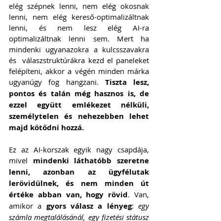
elég szépnek lenni, nem elég okosnak 
lenni, nem elég kereső-optimalizáltnak 
lenni, és nem lesz elég AI-ra 
optimalizáltnak lenni sem. Mert ha 
mindenki ugyanazokra a kulcsszavakra 
és  válaszstruktúrákra kezd el paneleket 
felépíteni, akkor a végén minden márka 
ugyanúgy fog hangzani. 
Tiszta lesz, 
pontos és talán még hasznos is, de 
ezzel együtt emlékezet nélküli, 
személytelen és nehezebben lehet 
majd kötődni hozzá.
Ez az AI-korszak egyik nagy csapdája, 
mivel 
mindenki láthatóbb szeretne 
lenni, azonban az ügyfélutak 
lerövidülnek, és nem minden út 
értéke abban van, hogy rövid
. Van, 
amikor a 
gyors válasz a lényeg
: 
egy 
számla megtalálásánál, egy fizetési státusz 