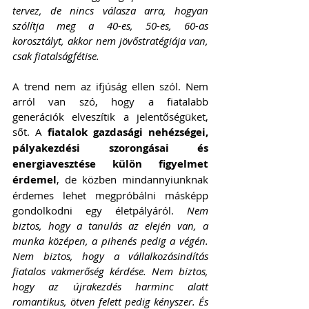
tervez, de nincs válasza arra, hogyan 
szólítja meg a 40-es, 50-es, 60-as 
korosztályt, akkor nem jövőstratégiája van, 
csak fiatalságfétise.
A trend nem az ifjúság ellen szól. Nem 
arról van szó, hogy a fiatalabb 
generációk elveszítik a jelentőségüket, 
sőt. A 
fiatalok gazdasági nehézségei, 
pályakezdési szorongásai és 
energiavesztése külön figyelmet 
érdemel
, de közben mindannyiunknak 
érdemes lehet megpróbálni másképp 
gondolkodni egy életpályáról. 
Nem 
biztos, hogy a tanulás az elején van, a 
munka középen, a pihenés pedig a végén. 
Nem biztos, hogy a vállalkozásindítás 
fiatalos vakmerőség kérdése. Nem biztos, 
hogy az újrakezdés harminc alatt 
romantikus, ötven felett pedig kényszer. És 