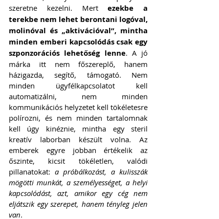
szeretne kezelni. Mert 
ezekbe a 
terekbe nem lehet berontani logóval, 
molinóval és „aktivációval”, mintha 
minden emberi kapcsolódás csak egy 
szponzorációs lehetőség lenne
. A jó 
márka itt nem főszereplő, hanem 
házigazda, segítő, támogató. Nem 
minden ügyfélkapcsolatot kell 
automatizálni, nem minden 
kommunikációs helyzetet kell tökéletesre 
polírozni, és nem minden tartalomnak 
kell úgy kinéznie, mintha egy steril 
kreatív laborban készült volna. Az 
emberek egyre jobban értékelik az 
őszinte, kicsit tökéletlen, valódi 
pillanatokat: 
a próbálkozást, a kulisszák 
mögötti munkát, a személyességet, a helyi 
kapcsolódást, azt, amikor egy cég nem 
eljátszik egy szerepet, hanem tényleg jelen 
van
.