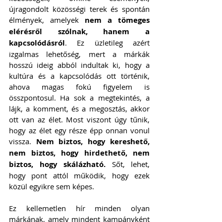
újragondolt közösségi terek és spontán 
élmények, amelyek 
nem a tömeges 
elérésről szólnak, hanem a 
kapcsolódásról
. Ez üzletileg azért 
izgalmas lehetőség, mert a márkák 
hosszú ideig abból indultak ki, hogy a 
kultúra és a kapcsolódás ott történik, 
ahova magas fokú figyelem is 
összpontosul. Ha sok a megtekintés, a 
lájk, a komment, és a megosztás, akkor 
ott van az élet. Most viszont úgy tűnik, 
hogy az élet egy része épp onnan vonul 
vissza. 
Nem biztos, hogy kereshető, 
nem biztos, hogy hirdethető, nem 
biztos, hogy skálázható.
 Sőt, lehet, 
hogy pont attól működik, hogy ezek 
közül egyikre sem képes.
Ez kellemetlen hír minden olyan 
márkának, amely mindent kampányként 