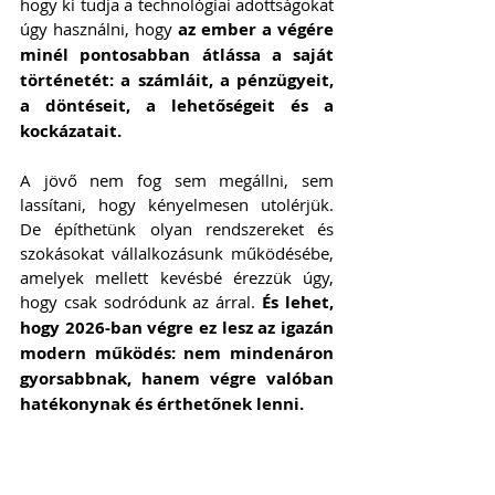
hogy ki tudja a technológiai adottságokat 
úgy használni, hogy 
az ember a végére 
minél pontosabban átlássa a saját 
történetét: a számláit, a pénzügyeit, 
a döntéseit, a lehetőségeit és a 
kockázatait.
A jövő nem fog sem megállni, sem 
lassítani, hogy kényelmesen utolérjük. 
De építhetünk olyan rendszereket és 
szokásokat vállalkozásunk működésébe, 
amelyek mellett kevésbé érezzük úgy, 
hogy csak sodródunk az árral. 
És lehet, 
hogy 2026-ban végre ez lesz az igazán 
modern működés: nem mindenáron 
gyorsabbnak, hanem végre valóban 
hatékonynak és érthetőnek lenni.
💡 
Ha szeretnéd kipróbálni, hogyan 
támogatja rendszerünk saját vállalkozásod 