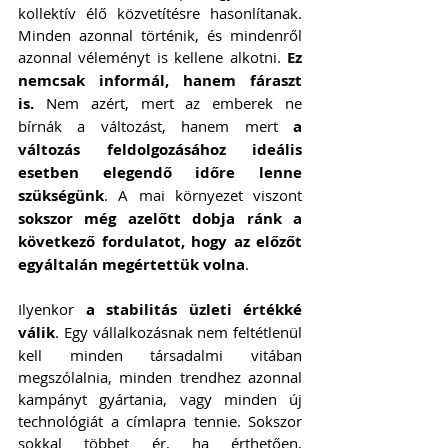
kollektív élő közvetítésre hasonlítanak. 
Minden azonnal történik, és mindenről 
azonnal véleményt is kellene alkotni. 
Ez 
nemcsak informál, hanem fáraszt 
is.
 Nem azért, mert az emberek ne 
bírnák a változást, hanem mert 
a 
változás feldolgozásához ideális 
esetben elegendő időre lenne 
szükségünk
. A mai környezet viszont 
sokszor még azelőtt dobja ránk a 
következő fordulatot, hogy az előzőt 
egyáltalán megértettük volna
.
Ilyenkor 
a stabilitás üzleti értékké 
válik
. Egy vállalkozásnak nem feltétlenül 
kell minden társadalmi vitában 
megszólalnia, minden trendhez azonnal 
kampányt gyártania, vagy minden új 
technológiát a címlapra tennie. Sokszor 
sokkal többet ér, ha érthetően, 