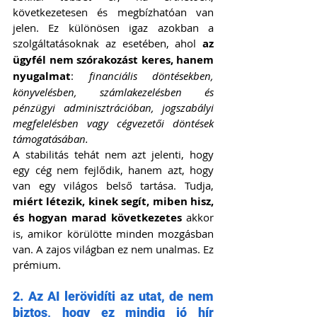
következetesen és megbízhatóan van 
jelen. Ez különösen igaz azokban a 
szolgáltatásoknak az esetében, ahol 
az 
ügyfél nem szórakozást keres, hanem 
nyugalmat
: 
financiális döntésekben, 
könyvelésben, számlakezelésben és 
pénzügyi adminisztrációban, jogszabályi 
megfelelésben vagy cégvezetői döntések 
támogatásában.
A stabilitás tehát nem azt jelenti, hogy 
egy cég nem fejlődik, hanem azt, hogy 
van egy világos belső tartása. Tudja, 
miért létezik, kinek segít, miben hisz, 
és hogyan marad következetes
 akkor 
is, amikor körülötte minden mozgásban 
van. A zajos világban ez nem unalmas. Ez 
prémium.
2. Az AI lerövidíti az utat, de nem 
biztos, hogy ez mindig jó hír 