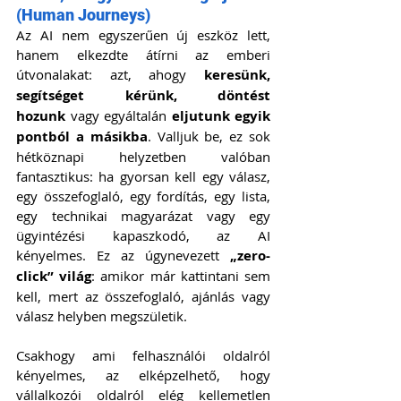
(Human Journeys)
Az AI nem egyszerűen új eszköz lett, 
hanem elkezdte átírni az emberi 
útvonalakat: azt, ahogy 
keresünk, 
segítséget kérünk, döntést 
hozunk
 vagy egyáltalán 
eljutunk egyik 
pontból a másikba
. Valljuk be, ez sok 
hétköznapi helyzetben valóban 
fantasztikus: ha gyorsan kell egy válasz, 
egy összefoglaló, egy fordítás, egy lista, 
egy technikai magyarázat vagy egy 
ügyintézési kapaszkodó, az AI 
kényelmes. Ez az úgynevezett 
„zero-
click” világ
: amikor már kattintani sem 
kell, mert az összefoglaló, ajánlás vagy 
válasz helyben megszületik.
Csakhogy ami felhasználói oldalról 
kényelmes, az elképzelhető, hogy 
vállalkozói oldalról elég kellemetlen 