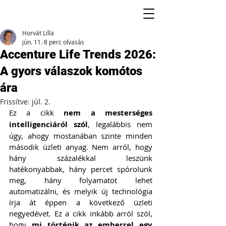
Horvát Lilla
jún. 11.
8 perc olvasás
Accenture Life Trends 2026:
A gyors válaszok komótos
ára
Frissítve:
júl. 2.
Ez a cikk 
nem a mesterséges 
intelligenciáról szól
, legalábbis nem 
úgy, ahogy mostanában szinte minden 
második üzleti anyag. Nem arról, hogy 
hány százalékkal leszünk 
hatékonyabbak, hány percet spórolunk 
meg, hány folyamatot lehet 
automatizálni, és melyik új technológia 
írja át éppen a következő üzleti 
negyedévet. Ez a cikk inkább arról szól, 
hogy 
mi történik az emberrel egy 