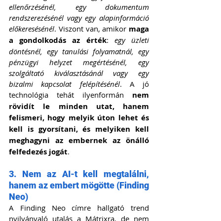
ellenőrzésénél, egy dokumentum 
rendszerezésénél vagy egy alapinformáció 
előkeresésénél
. Viszont van, amikor 
maga 
a gondolkodás az érték
: 
egy üzleti 
döntésnél, egy tanulási folyamatnál, egy 
pénzügyi helyzet megértésénél, egy 
szolgáltató kiválasztásánál vagy egy 
bizalmi kapcsolat felépítésénél
. A jó 
technológia tehát ilyenformán 
nem 
rövidít le minden utat, hanem 
felismeri, hogy melyik úton lehet és 
kell is gyorsítani, és melyiken kell 
meghagyni az embernek az önálló 
felfedezés jogát
.
3. Nem az AI-t kell megtalálni, 
hanem az embert mögötte (Finding 
Neo)
A Finding Neo címre hallgató trend 
nyilvánvaló utalás a Mátrixra, de nem 