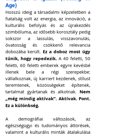
Age)
Hosszú ideig a társadalmi képzeletben a 
fiatalság volt az energia, az innováció, a 
kulturális befolyás és az újrakezdés 
szimbóluma, az idősebb korosztály pedig 
sokszor a lassulás, visszavonulás, 
óvatosság és csökkenő relevancia 
dobozába került. 
Ez a doboz most úgy 
tűnik, hogy repedezik.
 A 40 feletti, 50 
feletti, 60 feletti emberek egyre kevésbé 
illenek bele a régi szerepekbe: 
vállalkoznak, új karriert kezdenek, stílust 
teremtenek, közösségeket építenek, 
tartalmat gyártanak és alkotnak.
 Nem 
„még mindig aktívak”. Aktívak. Pont. 
Ez a különbség.
A demográfiai változások, az 
egészségügyi és tudományos áttörések, 
valamint a kulturális minták átalakulása 