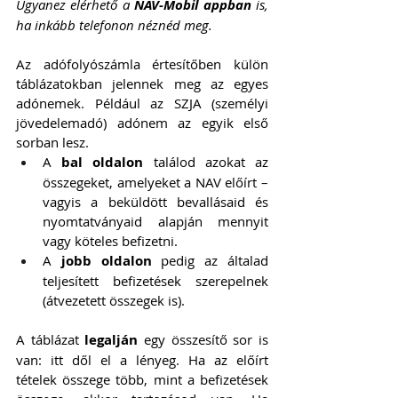
Ugyanez elérhető a 
NAV-Mobil appban
 is, 
ha inkább telefonon néznéd meg.
Az adófolyószámla értesítőben külön 
táblázatokban jelennek meg az egyes 
adónemek. Például az SZJA (személyi 
jövedelemadó) adónem az egyik első 
sorban lesz.
A 
bal oldalon
 találod azokat az 
összegeket, amelyeket a NAV előírt – 
vagyis a beküldött bevallásaid és 
nyomtatványaid alapján mennyit 
vagy köteles befizetni.
A 
jobb oldalon
 pedig az általad 
teljesített befizetések szerepelnek 
(átvezetett összegek is).
A táblázat 
legalján
 egy összesítő sor is 
van: itt dől el a lényeg. Ha az előírt 
tételek összege több, mint a befizetések 