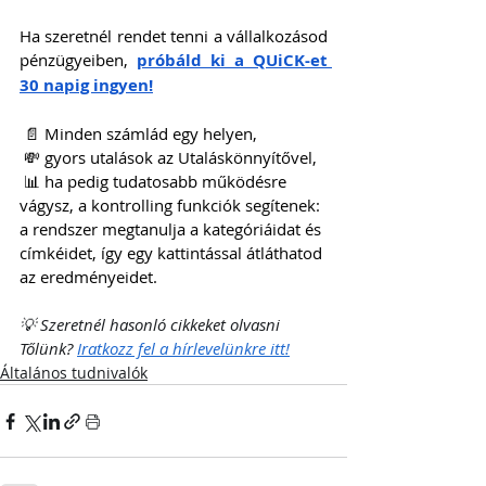
Ha szeretnél rendet tenni a vállalkozásod 
pénzügyeiben, 
próbáld ki a QUiCK-et 
30 napig ingyen!
 📄 Minden számlád egy helyen,
 💸 gyors utalások az Utaláskönnyítővel,
 📊 ha pedig tudatosabb működésre 
vágysz, a kontrolling funkciók segítenek: 
a rendszer megtanulja a kategóriáidat és 
címkéidet, így egy kattintással átláthatod 
az eredményeidet.
💡 Szeretnél hasonló cikkeket olvasni 
Tőlünk? 
Iratkozz fel a hírlevelünkre itt!
Általános tudnivalók