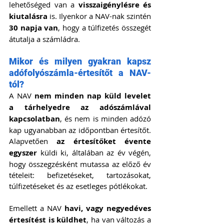
lehetőséged van a 
visszaigénylésre és 
kiutalásra
 is. Ilyenkor a NAV-nak szintén 
30 napja van
, hogy a túlfizetés összegét 
átutalja a számládra.
Mikor és milyen gyakran kapsz 
adófolyószámla-értesítőt a NAV-
tól?
A NAV 
nem minden nap küld levelet 
a tárhelyedre az adószámlával 
kapcsolatban
, és nem is minden adózó 
kap ugyanabban az időpontban értesítőt. 
Alapvetően 
az értesítőket évente 
egyszer
 küldi ki, általában az év végén, 
hogy összegzésként mutassa az előző év 
tételeit: befizetéseket, tartozásokat, 
túlfizetéseket és az esetleges pótlékokat.
Emellett a NAV 
havi, vagy negyedéves 
értesítést is küldhet
, ha van változás a 