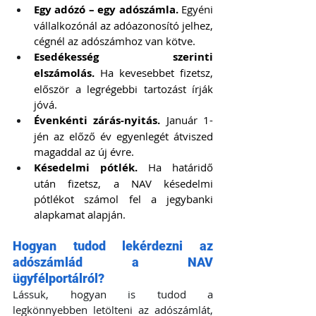
Egy adózó – egy adószámla.
 Egyéni 
vállalkozónál az adóazonosító jelhez, 
cégnél az adószámhoz van kötve.
Esedékesség szerinti 
elszámolás.
 Ha kevesebbet fizetsz, 
először a legrégebbi tartozást írják 
jóvá.
Évenkénti zárás-nyitás.
 Január 1-
jén az előző év egyenlegét átviszed 
magaddal az új évre.
Késedelmi pótlék.
 Ha határidő 
után fizetsz, a NAV késedelmi 
pótlékot számol fel a jegybanki 
alapkamat alapján.
Hogyan tudod lekérdezni az 
adószámlád a NAV 
ügyfélportálról?
Lássuk, hogyan is tudod a 
legkönnyebben letölteni az adószámlát, 