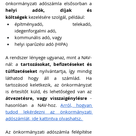
önkormányzati adószámla elsősorban a 
helyi adók, díjak és 
költségek
 kezelésére szolgál, például:
építményadó, telekadó, 
idegenforgalmi adó,
kommunális adó, vagy
helyi iparűzési adó (HIPA)
A rendszer lényege ugyanaz, mint a NAV-
nál: a 
tartozásokat, befizetéseket és 
túlfizetéseket
 nyilvántartja, így mindig 
láthatod hogy áll a számlád. Ha 
tartozásod keletkezik, az önkormányzat 
is értesítőt küld, és lehetőséged van az 
átvezetésre, vagy visszaigénylésre
 - 
hasonlóan a NAV-hoz. 
Arról, hogyan 
tudod lekérdezni az önkormányzati 
adószámlát, ide kattintva olvashatsz. 
Az önkormányzati adószámla felépítése 