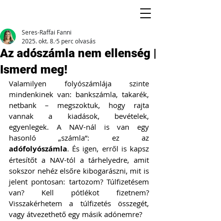
Seres-Raffai Fanni
2025. okt. 8.
5 perc olvasás
Az adószámla nem ellenség |
Ismerd meg!
Valamilyen folyószámlája szinte 
mindenkinek van: bankszámla, takarék, 
netbank – megszoktuk, hogy rajta 
vannak a kiadások, bevételek, 
egyenlegek. A NAV-nál is van egy 
hasonló „számla”: ez az 
adófolyószámla
. És igen, erről is kapsz 
értesítőt a NAV-tól a tárhelyedre, amit 
sokszor nehéz elsőre kibogarászni, mit is 
jelent pontosan: tartozom? Túlfizetésem 
van? Kell pótlékot fizetnem? 
Visszakérhetem a túlfizetés összegét, 
vagy átvezethető egy másik adónemre?