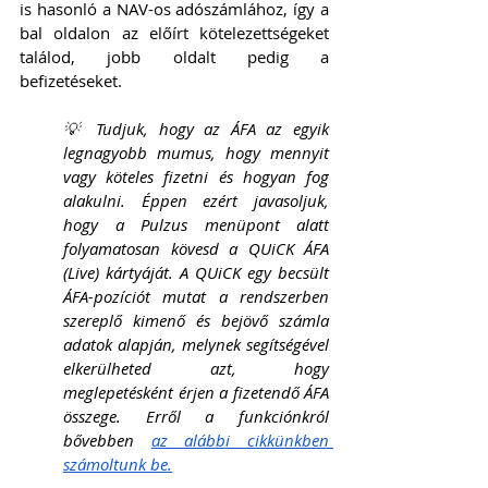
is hasonló a NAV-os adószámlához, így a 
bal oldalon az előírt kötelezettségeket 
találod, jobb oldalt pedig a 
befizetéseket. 
💡 
Tudjuk, hogy az ÁFA az egyik 
legnagyobb mumus, hogy mennyit 
vagy köteles fizetni és hogyan fog 
alakulni. Éppen ezért javasoljuk, 
hogy a Pulzus menüpont alatt 
folyamatosan kövesd a QUiCK ÁFA 
(Live) kártyáját. A QUiCK egy becsült 
ÁFA-pozíciót mutat a rendszerben 
szereplő kimenő és bejövő számla 
adatok alapján, melynek segítségével 
elkerülheted azt, hogy 
meglepetésként érjen a fizetendő ÁFA 
összege. Erről a funkciónkról 
bővebben 
az alábbi cikkünkben 
számoltunk be.