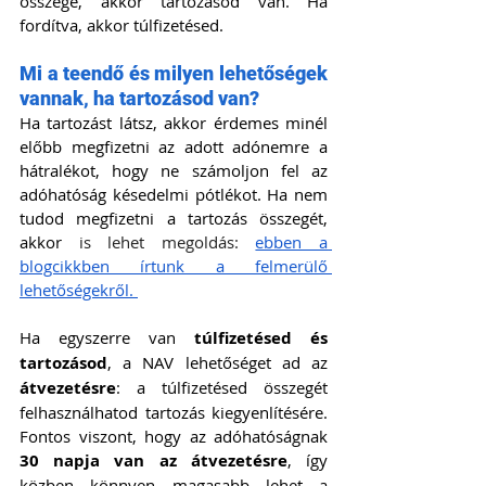
összege, akkor tartozásod van. Ha 
fordítva, akkor túlfizetésed.
Mi a teendő és milyen lehetőségek 
vannak, ha tartozásod van?
Ha tartozást látsz, akkor érdemes minél 
előbb megfizetni az adott adónemre a 
hátralékot, hogy ne számoljon fel az 
adóhatóság késedelmi pótlékot. Ha nem 
tudod megfizetni a tartozás összegét, 
akkor 
is lehet megoldás:
ebben a 
blogcikkben írtunk a felmerülő 
lehetőségekről. 
Ha egyszerre van 
túlfizetésed és 
tartozásod
, a NAV lehetőséget ad az 
átvezetésre
: a túlfizetésed összegét 
felhasználhatod tartozás kiegyenlítésére. 
Fontos viszont, hogy az adóhatóságnak 
30 napja van az átvezetésre
, így 
közben könnyen magasabb lehet a 