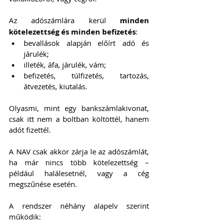
Az adószámlára kerül 
minden 
kötelezettség és minden befizetés
:
bevallások alapján előírt adó és 
járulék;
illeték, áfa, járulék, vám;
befizetés, túlfizetés, tartozás, 
átvezetés, kiutalás.
Olyasmi, mint egy bankszámlakivonat, 
csak itt nem a boltban költöttél, hanem 
adót fizettél.
A NAV csak akkor zárja le az adószámlát, 
ha már nincs több kötelezettség – 
például halálesetnél, vagy a cég 
megszűnése esetén.
A rendszer néhány alapelv szerint 
működik: