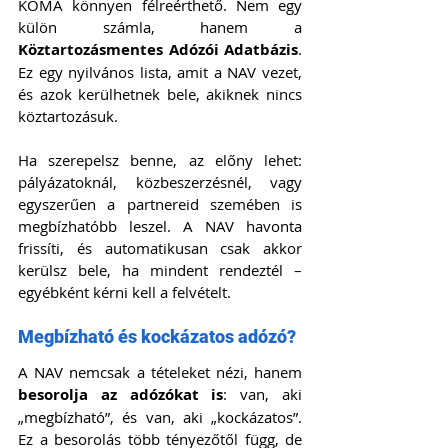
KOMA könnyen félreérthető. Nem egy 
külön számla, hanem a 
Köztartozásmentes Adózói Adatbázis
. 
Ez egy nyilvános lista, amit a NAV vezet, 
és azok kerülhetnek bele, akiknek nincs 
köztartozásuk.
Ha szerepelsz benne, az előny lehet: 
pályázatoknál, közbeszerzésnél, vagy 
egyszerűen a partnereid szemében is 
megbízhatóbb leszel. A NAV havonta 
frissíti, és automatikusan csak akkor 
kerülsz bele, ha mindent rendeztél – 
egyébként kérni kell a felvételt.
Megbízható és kockázatos adózó?
A NAV nemcsak a tételeket nézi, hanem 
besorolja az adózókat is
: van, aki 
„megbízható”, és van, aki „kockázatos”. 
Ez a besorolás több tényezőtől függ, de 