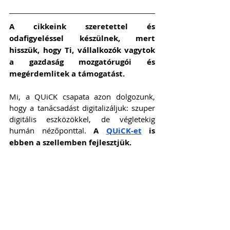
A cikkeink szeretettel és 
odafigyeléssel készülnek, mert 
hisszük, hogy Ti, vállalkozók vagytok 
a gazdaság mozgatórugói és 
megérdemlitek a támogatást. 
Mi, a QUiCK csapata azon dolgozunk, 
hogy a tanácsadást digitalizáljuk: szuper 
digitális eszközökkel, de végletekig 
humán nézőponttal. 
A 
QUiCK-et
 is 
ebben a szellemben fejlesztjük.