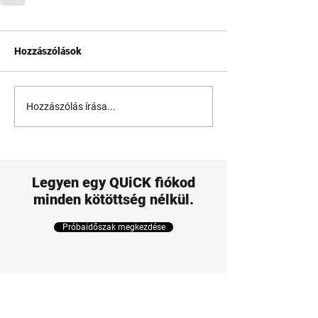
Hozzászólások
Hozzászólás írása...
Legyen egy QUiCK fiókod
minden kötöttség nélkül.
Próbaidőszak megkezdése
Csomag kiválasztása