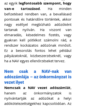
az egyik 
legfontosabb szempont, hogy 
van-e tartozásod
. Ha minden 
befizetésed rendben van, a bevallásaid 
pontosak és határidőre történtek, akkor 
nagy eséllyel megbízható adózóként 
tartanak nyilván. Ha viszont van 
elmaradás, késedelmes fizetés, vagy 
gyakran kell pótlékot számolni rád, a 
rendszer kockázatos adózónak minősít. 
Ez a besorolás fontos lehet például 
pályázatoknál, közbeszerzéseknél, vagy 
ha a NAV egyes ellenőrzéseket tervez.
Nem csak a NAV-nak van 
adószámlája – az önkormányzat is 
vezet ilyet
Nemcsak a NAV vezet adószámlát
, 
hanem az önkormányzatok is 
nyilvántartják az adózókat a helyi 
adókötelezettségekhez kapcsolódóan. Az 