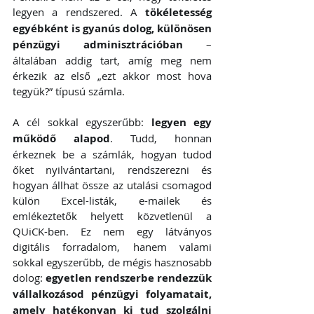
legyen a rendszered. A 
tökéletesség 
egyébként is gyanús dolog, különösen 
pénzügyi adminisztrációban
 – 
általában addig tart, amíg meg nem 
érkezik az első „ezt akkor most hova 
tegyük?” típusú számla.
A cél sokkal egyszerűbb: 
legyen egy 
működő alapod
. Tudd, honnan 
érkeznek be a számlák, hogyan tudod 
őket nyilvántartani, rendszerezni és 
hogyan állhat össze az utalási csomagod 
külön Excel-listák, e-mailek és 
emlékeztetők helyett közvetlenül a 
QUiCK-ben. Ez nem egy látványos 
digitális forradalom, hanem valami 
sokkal egyszerűbb, de mégis hasznosabb 
dolog: 
egyetlen rendszerbe rendezzük 
vállalkozásod pénzügyi folyamatait, 
amely hatékonyan ki tud szolgálni 