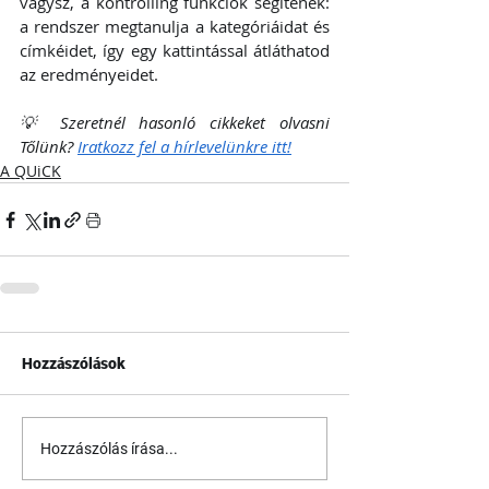
vágysz, a kontrolling funkciók segítenek: 
a rendszer megtanulja a kategóriáidat és 
címkéidet, így egy kattintással átláthatod 
az eredményeidet.
💡 Szeretnél hasonló cikkeket olvasni 
Tőlünk? 
Iratkozz fel a hírlevelünkre itt!
A QUiCK
Hozzászólások
Hozzászólás írása...