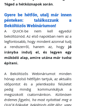
Téged a hétköznapok során
.
Gyere be hétfőn, utalj már innen 
pénteken: találkozzunk a 
Beköltözős Webináriumon!
A QUiCK-be nem kell egyedül 
beköltöznöd. Az első napokban nem az a 
legfontosabb, hogy mindent azonnal tudj 
a rendszerről, hanem az, hogy 
jó 
irányba indulj el, és legyen egy 
működő alap, amire utána már tudsz 
építeni.
A Beköltözős Webináriumot minden 
hónap utolsó hétfőjén tartjuk, az aktuális 
időpontot és a jelentkezési felületet 
pedig mindig kommunikáljuk a 
megszokott csatornáinkon. 
Különösen 
érdemes figyelni, ha most nyitottad meg a 
QUiCK-fiókodat, beköltözés előtt állsz, vagy 