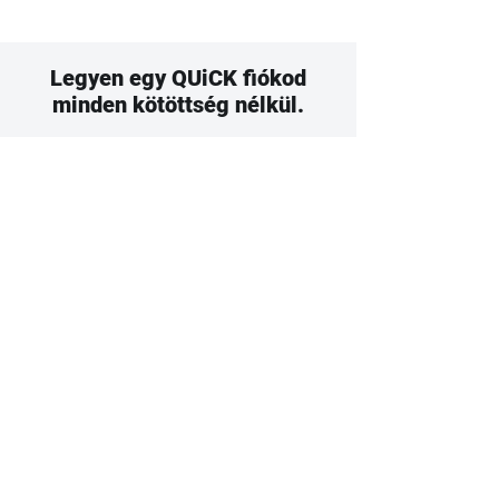
Legyen egy QUiCK fiókod
minden kötöttség nélkül.
Próbaidőszak megkezdése
Csomag kiválasztása
Számlabox
7 000 Ft + áfa/hónap
Mini pénzügyi rendszer a legkisebb
vállalkozóknak, ha egy helyen szeretnéd
kezelni számláidat, azok fizetettségét és a