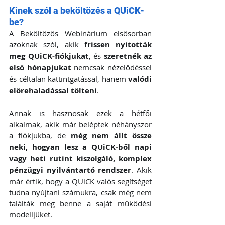
Kinek szól a beköltözés a QUiCK-
be?
A Beköltözős Webinárium elsősorban 
azoknak szól, akik 
frissen nyitották 
meg QUiCK-fiókjukat
, és 
szeretnék az 
első hónapjukat
 nemcsak nézelődéssel 
és céltalan kattintgatással, hanem 
valódi 
előrehaladással tölteni
.
Annak is hasznosak ezek a hétfői 
alkalmak, akik már beléptek néhányszor 
a fiókjukba, de 
még nem állt össze 
neki, hogyan lesz a QUiCK-ből napi 
vagy heti rutint kiszolgáló, komplex 
pénzügyi nyilvántartó rendszer
. Akik 
már értik, hogy a QUiCK valós segítséget 
tudna nyújtani számukra, csak még nem 
találták meg benne a saját működési 
modelljüket.