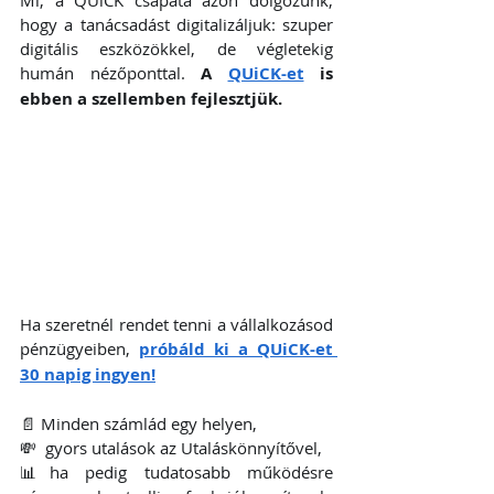
Mi, a QUiCK csapata azon dolgozunk, 
hogy a tanácsadást digitalizáljuk: szuper 
digitális eszközökkel, de végletekig 
humán nézőponttal. 
A 
QUiCK-et
 is 
ebben a szellemben fejlesztjük.
Ha szeretnél rendet tenni a vállalkozásod 
pénzügyeiben, 
próbáld ki a QUiCK-et 
30 napig ingyen!
📄 Minden számlád egy helyen,
💸  gyors utalások az Utaláskönnyítővel,
📊ha pedig tudatosabb működésre 