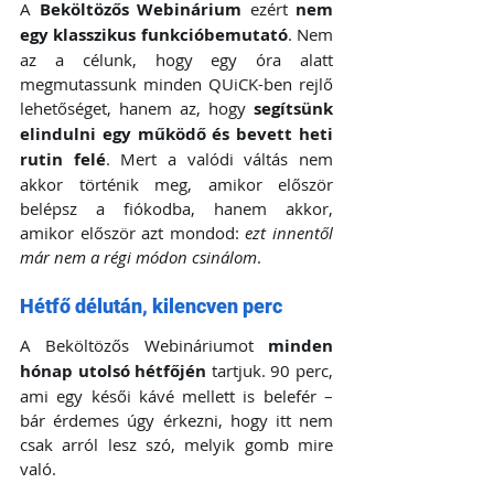
A 
Beköltözős Webinárium
 ezért 
nem 
egy klasszikus funkcióbemutató
. Nem 
az a célunk, hogy egy óra alatt 
megmutassunk minden QUiCK-ben rejlő 
lehetőséget, hanem az, hogy 
segítsünk 
elindulni egy működő és bevett heti 
rutin felé
. Mert a valódi váltás nem 
akkor történik meg, amikor először 
belépsz a fiókodba, hanem akkor, 
amikor először azt mondod: 
ezt innentől 
már nem a régi módon csinálom
.
Hétfő délután, kilencven perc
A Beköltözős Webináriumot 
minden 
hónap utolsó hétfőjén
 tartjuk. 90 perc, 
ami egy késői kávé mellett is belefér – 
bár érdemes úgy érkezni, hogy itt nem 
csak arról lesz szó, melyik gomb mire 
való.