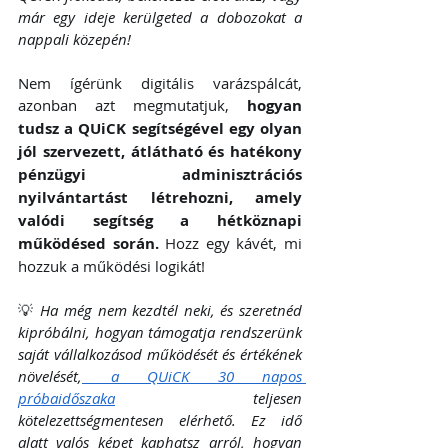
már egy ideje kerülgeted a dobozokat a 
nappali közepén!
Nem ígérünk digitális varázspálcát, 
azonban azt megmutatjuk, 
hogyan 
tudsz a QUiCK segítségével egy olyan 
jól szervezett, átlátható és hatékony 
pénzügyi adminisztrációs 
nyilvántartást létrehozni, amely 
valódi segítség a hétköznapi 
működésed során.
 Hozz egy kávét, mi 
hozzuk a működési logikát!
💡 
Ha még nem kezdtél neki, és szeretnéd 
kipróbálni, hogyan támogatja rendszerünk 
saját vállalkozásod működését és értékének 
növelését,
 a QUiCK 30 napos 
próbaidőszaka
 teljesen 
kötelezettségmentesen elérhető. Ez idő 
alatt valós képet kaphatsz arról, hogyan 