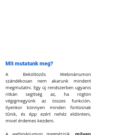
Mit mutatunk meg?
A Beköltözős Webináriumon 
szándékosan nem akarunk mindent 
megmutatni. Egy új rendszerben ugyanis 
ritkán segítség az, ha rögtön 
végigmegyünk az összes funkción. 
Ilyenkor könnyen minden fontosnak 
tűnik, és épp ezért nehéz eldönteni, 
mivel érdemes kezdeni.
A webináriumon megnézzük, 
milyen 