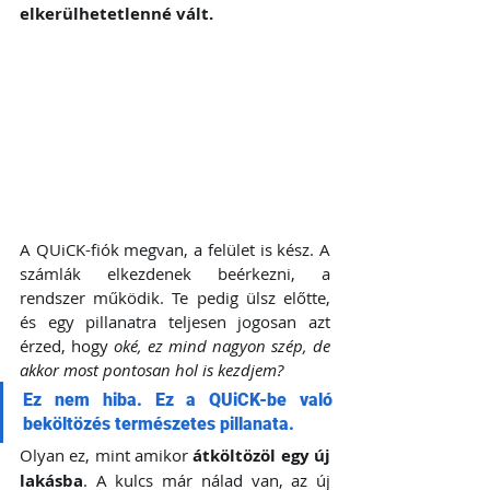
elkerülhetetlenné vált.
A QUiCK-fiók megvan, a felület is kész. A 
számlák elkezdenek beérkezni, a 
rendszer működik. Te pedig ülsz előtte, 
és egy pillanatra teljesen jogosan azt 
érzed, hogy 
oké, ez mind nagyon szép, de 
akkor most pontosan hol is kezdjem?
Ez nem hiba. Ez a QUiCK-be való 
beköltözés természetes pillanata.
Olyan ez, mint amikor 
átköltözöl egy új 
lakásba
. A kulcs már nálad van, az új 