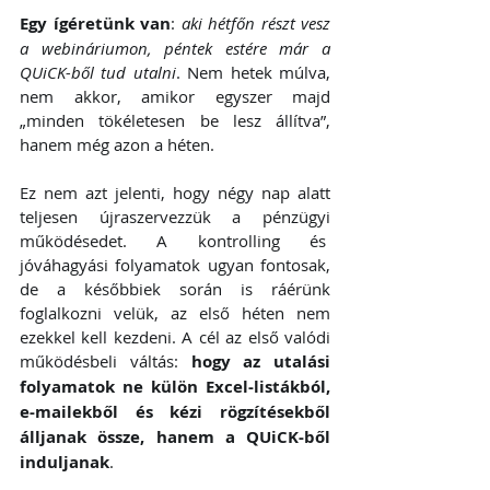
Egy ígéretünk van
: 
aki hétfőn részt vesz 
a webináriumon, péntek estére már a 
QUiCK-ből tud utalni
. Nem hetek múlva, 
nem akkor, amikor egyszer majd 
„minden tökéletesen be lesz állítva”, 
hanem még azon a héten.
Ez nem azt jelenti, hogy négy nap alatt 
teljesen újraszervezzük a pénzügyi 
működésedet. A kontrolling és  
jóváhagyási folyamatok ugyan fontosak, 
de a későbbiek során is ráérünk 
foglalkozni velük, az első héten nem 
ezekkel kell kezdeni. A cél az első valódi 
működésbeli váltás: 
hogy az utalási 
folyamatok ne külön Excel-listákból, 
e-mailekből és kézi rögzítésekből 
álljanak össze, hanem a QUiCK-ből 
induljanak
.