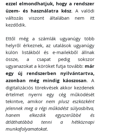
ezzel elmondhatjuk, hogy a rendszer 
üzem- és használatra kész
. A valódi 
változás viszont általában nem itt 
kezdődik.
Ettől még a számlák ugyanúgy több 
helyről érkeznek, az utalások ugyanúgy 
külön listákból és e-mailekből állnak 
össze, a csapat pedig sokszor 
ugyanazokat a köröket futja tovább: 
már 
egy új rendszerben nyilvántartva, 
azonban még mindig káoszosan
. A 
digitalizációs törekvések akkor kezdenek 
értelmet nyerni egy cég működését 
tekintve, amikor 
nem plusz eszközként 
jelennek meg a régi működést súlyosbítva, 
hanem elkezdik egyszerűbbé és 
átláthatóbbá tenni a hétköznapi 
munkafolyamatokat
.