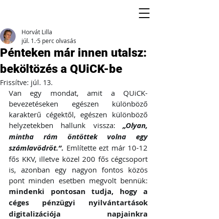
Horvát Lilla
júl. 1.
5 perc olvasás
Pénteken már innen utalsz:
beköltözés a QUiCK-be
Frissítve:
júl. 13.
Van egy mondat, amit a QUiCK-
bevezetéseken egészen különböző 
karakterű cégektől, egészen különböző 
helyzetekben hallunk vissza: 
„Olyan, 
mintha rám öntöttek volna egy 
számlavödröt.”.
Említette ezt már 10-12 
fős KKV, illetve közel 200 fős cégcsoport 
is, azonban egy nagyon fontos közös 
pont minden esetben megvolt bennük: 
mindenki pontosan tudja, hogy a 
céges pénzügyi nyilvántartások 
digitalizációja napjainkra 