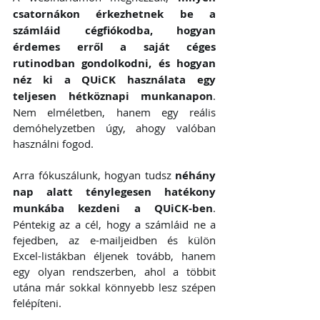
csatornákon érkezhetnek be a 
számláid cégfiókodba, hogyan 
érdemes erről a saját céges 
rutinodban gondolkodni, és hogyan 
néz ki a QUiCK használata egy 
teljesen hétköznapi munkanapon
. 
Nem elméletben, hanem egy reális 
demóhelyzetben úgy, ahogy valóban 
használni fogod.
Arra fókuszálunk, hogyan tudsz 
néhány 
nap alatt ténylegesen hatékony 
munkába kezdeni a QUiCK-ben
. 
Péntekig az a cél, hogy a számláid ne a 
fejedben, az e-mailjeidben és külön 
Excel-listákban éljenek tovább, hanem 
egy olyan rendszerben, ahol a többit 
utána már sokkal könnyebb lesz szépen 
felépíteni.