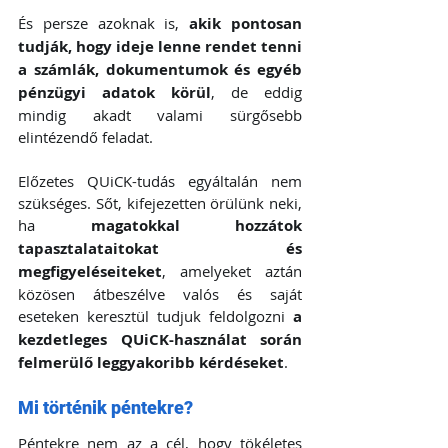
És persze azoknak is, 
akik pontosan 
tudják, hogy ideje lenne rendet tenni 
a számlák, dokumentumok és egyéb 
pénzügyi adatok körül
, de eddig 
mindig akadt valami sürgősebb 
elintézendő feladat.
Előzetes QUiCK-tudás egyáltalán nem 
szükséges. Sőt, kifejezetten örülünk neki, 
ha 
magatokkal hozzátok 
tapasztalataitokat és 
megfigyeléseiteket
, amelyeket aztán 
közösen átbeszélve valós és saját 
eseteken keresztül tudjuk feldolgozni
 a 
kezdetleges QUiCK-használat során 
felmerülő leggyakoribb kérdéseket
.
Mi történik péntekre?
Péntekre nem az a cél, hogy tökéletes 