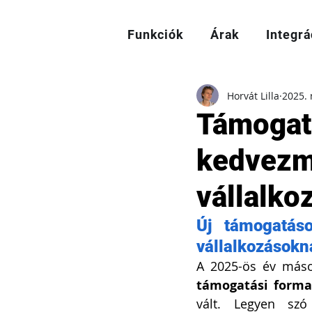
Funkciók
Árak
Integrá
Horvát Lilla
2025. 
Támogat
kedvezmé
vállalko
Új támogatáso
vállalkozásokn
támogatási forma
vált. Legyen szó 