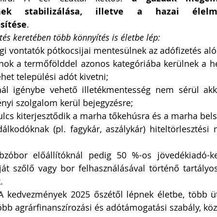
nek stabilizálása, illetve a hazai élelmis
sítése
.
és keretében több könnyítés is életbe lép:
 vontatók pótkocsijai mentesülnek az adófizetés aló
anok a termőfölddel azonos kategóriába kerülnek a he
het települési adót kivetni;
nál igénybe vehető illetékmentesség nem sérül akk
ényi szolgalom kerül bejegyzésre;
lcs kiterjesztődik a marha tőkehúsra és a marha bels
álkodóknak (pl. fagykár, aszálykár) hiteltörlesztési 
bzóbor előállítóknál pedig 50 %-os jövedékiadó-k
ját szőlő vagy bor felhasználásával történő tartályos 
.
A kedvezmények 2025 őszétől lépnek életbe, több ü
bb agrárfinanszírozási és adótámogatási szabály, köz