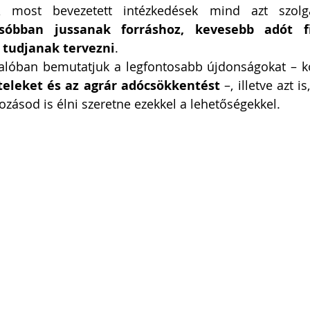
 A most bevezetett intézkedések mind azt szolg
csóbban jussanak forráshoz, kevesebb adót fi
tudjanak tervezni
.
alóban bemutatjuk a legfontosabb újdonságokat – k
eleket és az agrár adócsökkentést
 –, illetve azt 
lkozásod is élni szeretne ezekkel a lehetőségekkel.