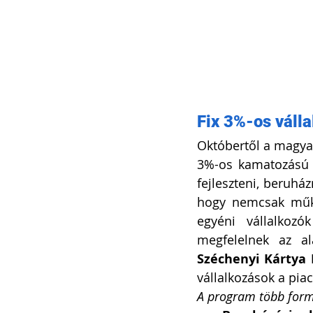
Fix 3%-os váll
Októbertől a magyar
3%-os kamatozású h
fejleszteni, beruhá
hogy nemcsak műkö
egyéni vállalkozó
megfelelnek az al
Széchenyi Kártya
vállalkozások a pia
A program több form