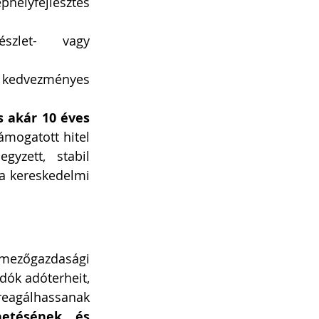
lyfejlesztés 
let- vagy 
 kedvezményes 
s akár 10 éves 
ámogatott hitel 
zett, stabil 
a kereskedelmi 
 mezőgazdasági 
ók adóterheit, 
eagálhassanak 
etésének és 