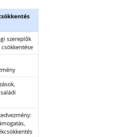
csökkentés
i szereplők 
 csökkentése
ezmény
zások, 
saládi 
kedvezmény: 
ámogatás, 
lékcsökkentés