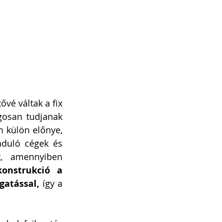
vé váltak a fix 
gosan tudjanak 
 külön előnye, 
duló cégek és 
t, amennyiben 
onstrukció a 
gatással,
 így a 