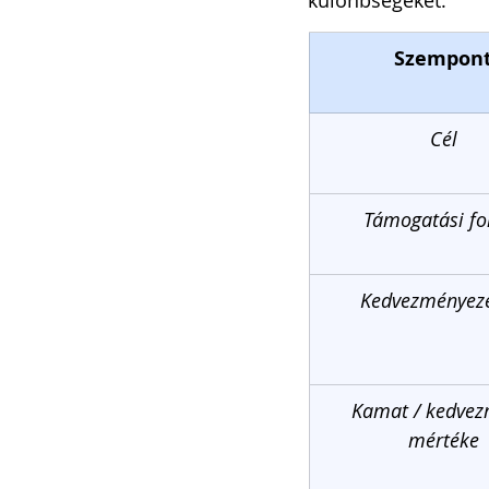
Szempon
Cél
Támogatási f
Kedvezményeze
Kamat / kedvez
mértéke