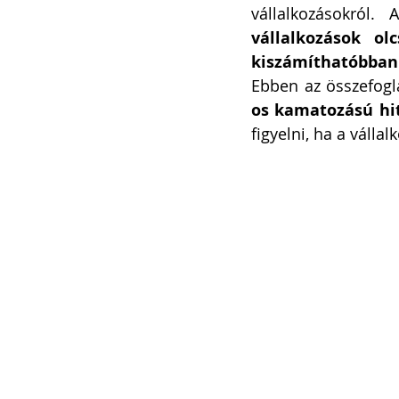
vállalkozásokról.
vállalkozások ol
kiszámíthatóbban 
Ebben az összefogl
os kamatozású hit
figyelni, ha a válla