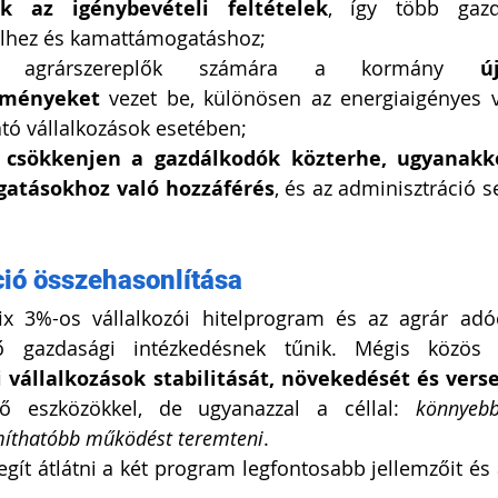
ek az igénybevételi feltételek
, így több gazd
elhez és kamattámogatáshoz;
z agrárszereplők számára a kormány 
ú
zményeket
 vezet be, különösen az energiaigényes v
ató vállalkozások esetében;
 
csökkenjen a gazdálkodók közterhe, ugyanakk
gatásokhoz való hozzáférés
, és az adminisztráció se
ció összehasonlítása
ix 3%-os vállalkozói hitelprogram és az agrár adóc
 vállalkozások stabilitását, növekedését és vers
ő eszközökkel, de ugyanazzal a céllal: 
könnyebb
ámíthatóbb működést teremteni
.
egít átlátni a két program legfontosabb jellemzőit és 