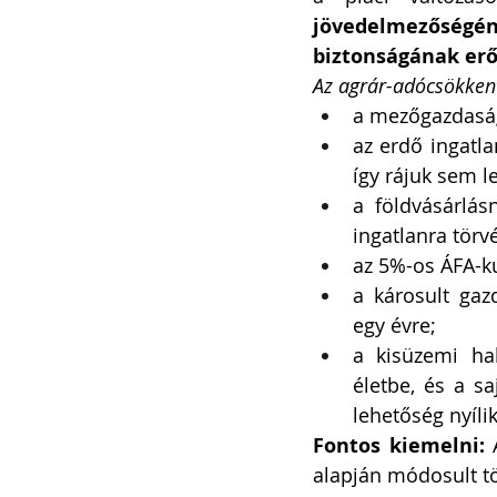
jövedelmezőségé
biztonságának erő
Az agrár-adócsökkent
a mezőgazdasági
az erdő ingatl
így rájuk sem le
a földvásárlás
ingatlanra törv
az 5%-os ÁFA-ku
a károsult gazd
egy évre;
a kisüzemi ha
életbe, és a sa
lehetőség nyílik
Fontos kiemelni: 
alapján módosult tö