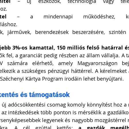
itel
 – új eszközök, technológia vagy telephe
oz.
tel
 – a mindennapi működéshez, kész
láshoz.
, járművek, berendezések beszerzésére, szintén
eljebb 3%-os kamattal, 150 milliós felső határral é
ők fel, a garanciát pedig részben az állam vállalja. A t
 számára elérhető, amely Magyarországon bejegy
kezik a szükséges pénzügyi háttérrel. A kérelmeket 
a Széchenyi Kártya Program irodáin lehet benyújtani.
kentés és támogatások
ó új adócsökkentési csomag komoly könnyítést hoz a
 az intézkedések több ponton is mérséklik a gazdálkod
rsenyképesebbek legyenek és nagyobb mozgástérrel r
okra. A cél ezúttal kettős: 
a gazdák megélh