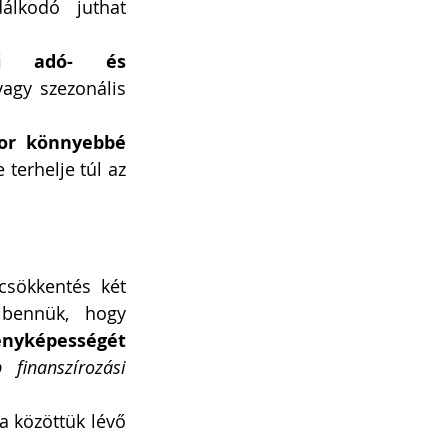
álkodó juthat 
j adó- és 
agy szezonális 
or könnyebbé 
 terhelje túl az 
sökkentés két 
teljesen különböző gazdasági intézkedésnek tűnik. Mégis közös bennük, hogy 
enyképességét 
 finanszírozási 
a közöttük lévő 