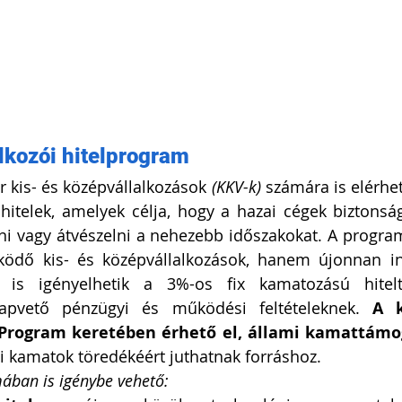
alkozói hitelprogram
 kis- és középvállalkozások 
(KKV-k)
 számára is elérhető
itelek, amelyek célja, hogy a hazai cégek biztonsá
zni vagy átvészelni a nehezebb időszakokat. A program
dő kis- és középvállalkozások, hanem újonnan in
k is igényelhetik a 3%-os fix kamatozású hitel
apvető pénzügyi és működési feltételeknek. 
A k
 Program keretében érhető el, állami kamattámo
ci kamatok töredékéért juthatnak forráshoz.
ában is igénybe vehető: