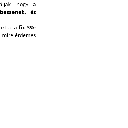
álják, hogy 
a 
zessenek, és 
öztük a 
fix 3%-
is, mire érdemes 