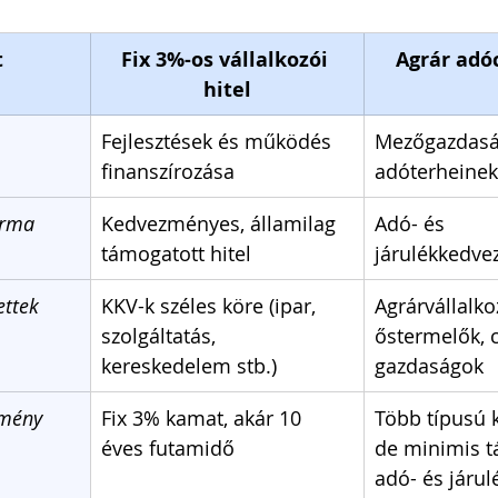
t
Fix 3%-os vállalkozói 
Agrár adó
hitel
Fejlesztések és működés 
Mezőgazdaság
finanszírozása
adóterheinek
orma
Kedvezményes, államilag 
Adó- és 
támogatott hitel
járulékkedv
ttek
KKV-k széles köre (ipar, 
Agrárvállalko
szolgáltatás, 
őstermelők, c
kereskedelem stb.)
gazdaságok
mény 
Fix 3% kamat, akár 10 
Több típusú 
éves futamidő
de minimis t
adó- és járu