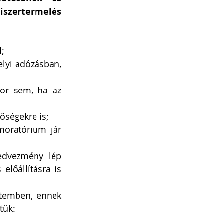
zertermelés 
l;
lyi adózásban, 
or sem, ha az 
őségekre is;
moratórium jár 
edvezmény lép 
előállításra is 
temben, ennek 
tük: