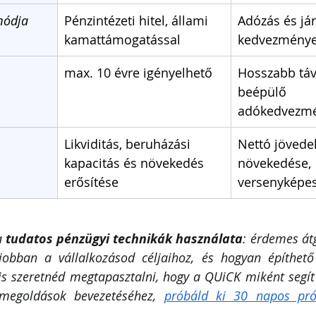
módja
Pénzintézeti hitel, állami 
Adózás és jár
kamattámogatással
kedvezményei
max. 10 évre igényelhető
Hosszabb táv
beépülő 
adókedvezm
Likviditás, beruházási 
Nettó jövede
kapacitás és növekedés 
növekedése, 
erősítése
versenyképes
a 
tudatos pénzügyi technikák használata
: érdemes átg
egjobban a vállalkozásod céljaihoz, és hogyan építhető
s szeretnéd megtapasztalni, hogy a QUiCK miként segít 
 megoldások bevezetéséhez,
próbáld ki 30 napos pró