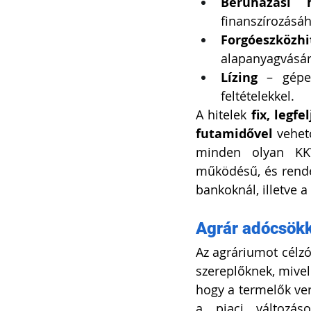
Beruházási h
finanszírozásáh
Forgóeszközhi
alapanyagvásár
Lízing
 – gépek
feltételekkel.
A hitelek 
fix, legf
futamidővel
 vehet
minden olyan KKV
működésű, és rendel
bankoknál, illetve 
Agrár adócsök
Az agráriumot célz
szereplőknek, mivel
hogy a termelők ve
a piaci változás