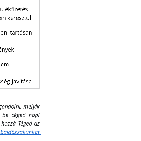
ulékfizetés 
n keresztül
on, tartósan 
ények
lem 
ség javítása
ondolni, melyik 
 be céged napi 
hozzá Téged az 
baidőszakunkat 