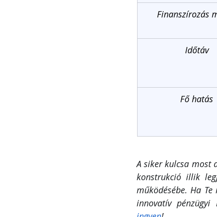
Finanszírozás 
Időtáv
Fő hatás
A siker kulcsa most 
konstrukció illik l
működésébe. Ha Te i
innovatív pénzügyi
ingyen
!