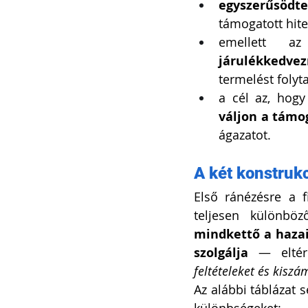
egyszerűsödt
támogatott hit
emellett a
járulékkedve
termelést folyt
a cél az, hogy
váljon a támo
ágazatot.
A két konstruk
Első ránézésre a f
mindkettő a hazai
szolgálja
 — eltér
feltételeket és kisz
Az alábbi táblázat s
különbségeket: