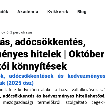
ciók
Akadémia
Kvikkerek
Blog
nov. 6.
3 perc olvasás
ás, adócsökkentés,
nyes hitelek | Október
zói könnyítések
k, adócsökkentések és kedvezményes 
ak (2025 ősz)
, adócsökkentés és kedvezményes hitellehetősé
mezőgazdasági termelőkről, szolgáltató cégekrő