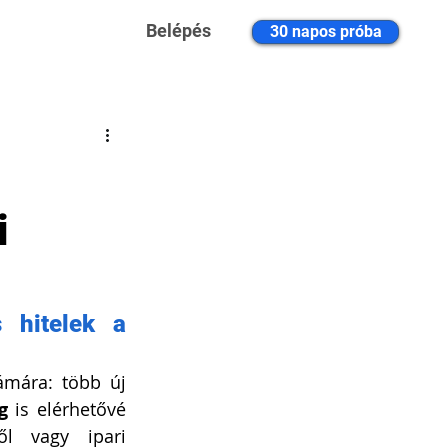
Belépés
30 napos próba
i
hitelek a 
A 2025-ös év második fele kedvezően alakul a hazai vállalkozások számára: több új 
g
 is elérhetővé 
l vagy ipari 