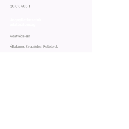
QUiCK AUDiT
Jognyilatkozatok,
adatbiztonság
Adatvédelem
Általános Szerződési Feltételek
Rendszerstátusz
Nyitott pozíciók
Képzések
Kvikker MasterClass
Kvikker MasterClass ÁSZF
Kvikker MasterClass Adatvédelmi