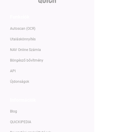
Funkciók
Autoscan (OCR)
Utaláskönnyítés
NAV Online Számla
Böngésző bővítmény
API
Újdonságok
Információk
Blog
QUiCKIPEDIA