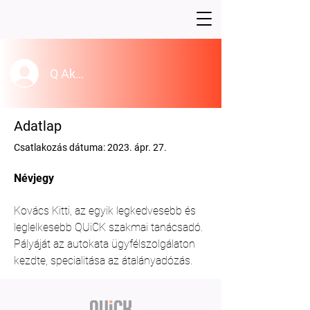
Q Akadémia belépés
Adatlap
Csatlakozás dátuma: 2023. ápr. 27.
Névjegy
Kovács Kitti, az egyik legkedvesebb és 
leglelkesebb QUiCK szakmai tanácsadó. 
Pályáját az autokata ügyfélszolgálaton 
kezdte, specialitása az átalányadózás. 