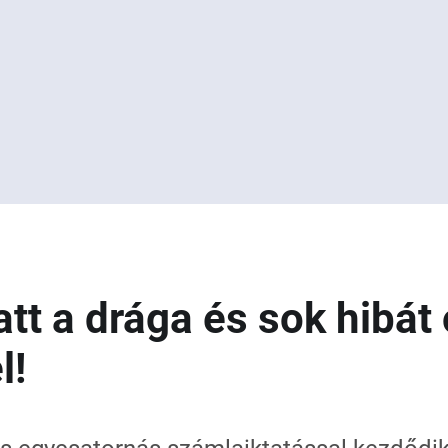
att a drága és sok hibát
l!