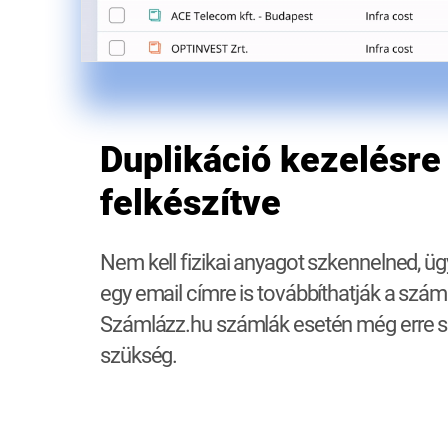
Duplikáció kezelésre
felkészítve
Nem kell fizikai anyagot szkennelned, üg
egy email címre is továbbíthatják a szá
Számlázz.hu számlák esetén még erre 
szükség.