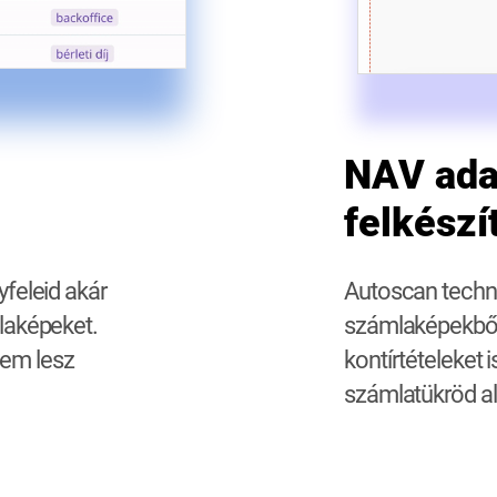
NAV adat
felkészí
yfeleid akár
Autoscan techno
mlaképeket.
számlaképekből,
sem lesz
kontírtételeket 
számlatükröd a