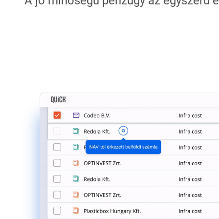
A jó minőségű pénzügy az egyszerű é