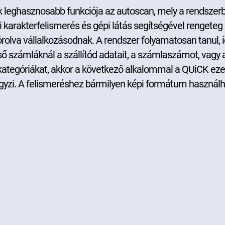
 leghasznosabb funkciója az autoscan, mely a rendszerb
i karakterfelismerés és gépi látás segítségével rengeteg 
órolva vállalkozásodnak. A rendszer folyamatosan tanul, 
ő számláknál a szállítód adatait, a számlaszámot, vagy 
kategóriákat, akkor a következő alkalommal a QUiCK ezek
yzi. A felismeréshez bármilyen képi formátum használh