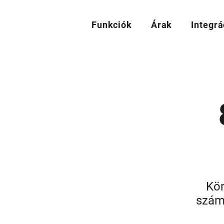
Funkciók
Árak
Integrá
Kön
száml