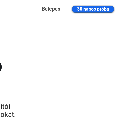
Belépés
30 napos próba
b
ítói
tokat.