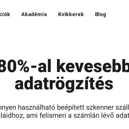
ciók
Akadémia
Kvikkerek
Blog
80%-al keveseb
adatrögzítés
nyen használható beépített szkenner száll
áidhoz, ami felismeri a számlán lévő ada