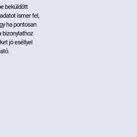
e beküldött
adatot ismer fel,
így ha pontosan
a bizonylathoz
et jó eséllyel
ató.