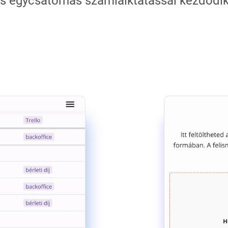
s egycsatornás számlaiktatással kezdődi