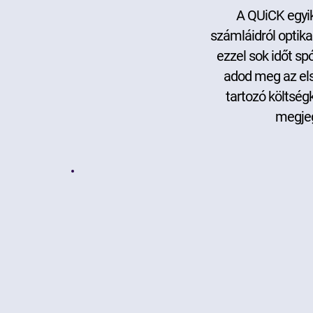
A QUiCK egyik
számláidról optika
ezzel sok időt sp
adod meg az els
tartozó költség
megjeg