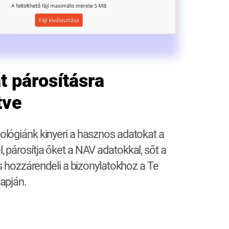
 párosításra
tve
lógiánk kinyeri a hasznos adatokat a
 párosítja őket a NAV adatokkal, sőt a
is hozzárendeli a bizonylatokhoz a Te
lapján.