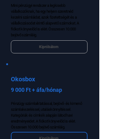
Mini pénzügyi rendszer a legkisebb
vállalkozóknak, ha egy helyen szeretnéd
kezelni számláidat, azok fizetettségét és a
vállalkozásodat érintő alapvető számokat. A
fiókot könyvelőd is eléri. Összesen 10.000
bejövő számláig.
Kipróbálom
Okosbox
9 000 Ft + áfa/hónap
Pénzügy számlaiktatással, bejövő- és kimenő
számlakezeléssel, utaláskönnyítéssel.
Kategóriák és címkék alapján látod havi
eredményeidet. A fiókot könyvelőd is eléri.
Összesen 10.000 bejövő számláig.
Kipróbálom