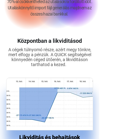
70%-al csökkentheted az utalásokra fordított időt.
Utaláskönnyítő import fájl generálás majdnem az
összes hazai bankkal.
Központban a likviditásod
A cégek túlnyomó része, azért megy tönkre,
mert elfogy a pénzük. A QUiCK segítségével
könnyedén céged ütőerén, a likviditáson
tarthatod a kezed.
Likviditás és behajtások