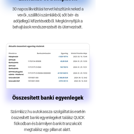
30 napos likviditási tervet készítünk neked a
vevői-, szállítói számlákból, sőt bér- és
adójellegű kifizetéseidből. Megkönnyítjük a
behajtások rendszerezését és ütemezését.
Összesített banki egyenlegek
Számlázz.hu autokassza szolgáltatás esetén
összesített banki egyenlegeket találsz QUiCK
fiókodban és bármilyen banki tranzakciót
megtalálsz egy pillanat alatt.