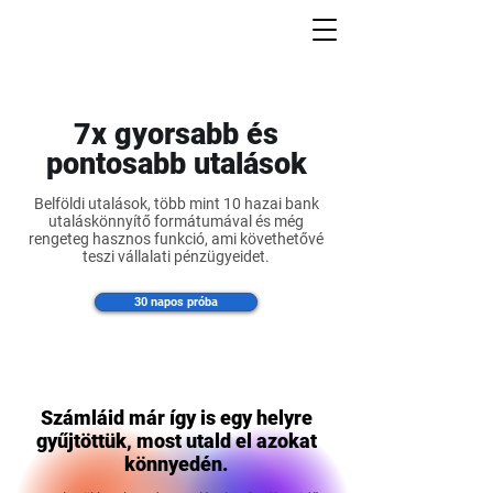
7x gyorsabb és
pontosabb utalások
Belföldi utalások, több mint 10 hazai bank
utaláskönnyítő formátumával és még
rengeteg hasznos funkció, ami követhetővé
teszi vállalati pénzügyeidet.
30 napos próba
Számláid már így is egy helyre
gyűjtöttük, most utald el azokat
könnyedén.