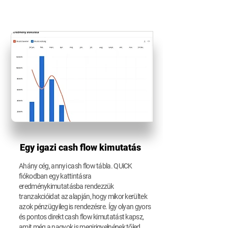
Egy igazi cash flow kimutatás
Ahány cég, annyi cash flow tábla. QUiCK
fiókodban egy kattintásra
eredménykimutatásba rendezzük
tranzakcióidat az alapján, hogy mikor kerültek
azok pénzügyileg is rendezésre. Így olyan gyors
és pontos direkt cash flow kimutatást kapsz,
amit még a nagyok is megirigyelnének tőled.