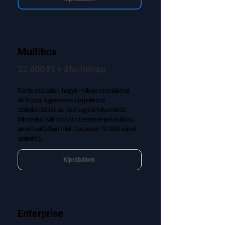
Multibox
22 000 Ft + áfa/hónap
Dönts szabadon, hogy ki milyen számlákhoz
fér hozzá, legyen csak rád jellemző
számlaiktatási- és jóváhagyási folyamatod.
Mindenki csak azokat az eredményeket lássa,
amiért valójában felel. Összesen 10.000 bejövő
számláig.
Kipróbálom
Enterprise