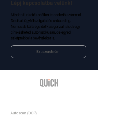
Lépj kapcsolatba velünk!
Minden funkció korlátlan tranzakció számmal.
Dedikált ügyfélszolgálat és onboarding.
Nemcsak költségeidet kategorizálhatod vagy
címkézheted automatikusan, de egyedi
szkriptekkel a bevételeket is.
Ezt szeretném
Funkciók
Autoscan (OCR)
Utaláskönnyítés
NAV Online Számla