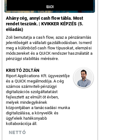
Ahány cég, annyi cash flow tábla. Most
rendet teszünk. | KVIKKER KÉPZÉS (5.
előadás)
Zoli bemutatja a cash flow, azaz a pénzáramlás
jelentőségét a vállalati gazdálkodásban. Ismerd
meg a különböző cash flow típusokat, elemzési
módszereket és a QUiCK rendszer használatát a
pénzügyi stabilitás mérésére.
KRISTÓ ZOLTÁN
Riport Applications Kft. ügyvezetője
és a QUiCK megálmodója. A cég
számos számviteli-pénzügyi
digitalizációs szolgáltatatást
fejlesztett az elmúlt öt évben,
melyek mindegyikének
központjában a tanácsadási munka
digitalizálása, a könyvelők és
ügyfeleik hatékonyabb
kollaborációja áll.
NETTÓ