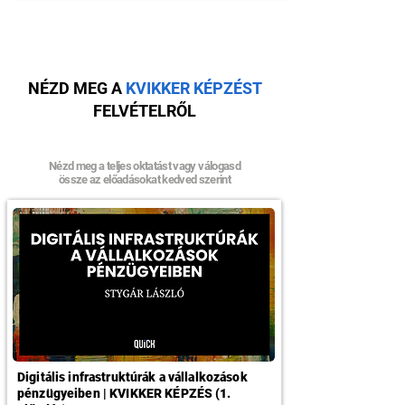
NÉZD MEG A
KVIKKER KÉPZÉST
FELVÉTELRŐL
Nézd meg a teljes oktatást vagy válogasd
össze az előadásokat kedved szerint
Digitális infrastruktúrák a vállalkozások
pénzügyeiben | KVIKKER KÉPZÉS (1.