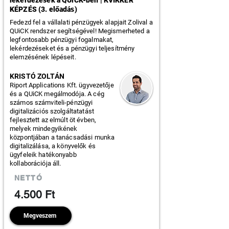
lekérdezések a QUiCK-ben | KVIKKER
KÉPZÉS (3. előadás)
Fedezd fel a vállalati pénzügyek alapjait Zolival a
QUiCK rendszer segítségével! Megismerheted a
legfontosabb pénzügyi fogalmakat,
lekérdezéseket és a pénzügyi teljesítmény
elemzésének lépéseit.
KRISTÓ ZOLTÁN
Riport Applications Kft. ügyvezetője
és a QUiCK megálmodója. A cég
számos számviteli-pénzügyi
digitalizációs szolgáltatatást
fejlesztett az elmúlt öt évben,
melyek mindegyikének
központjában a tanácsadási munka
digitalizálása, a könyvelők és
ügyfeleik hatékonyabb
kollaborációja áll.
NETTÓ
4.500 Ft
Megveszem