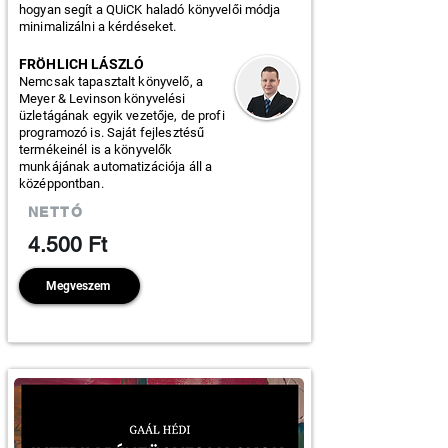
hogyan segít a QUiCK haladó könyvelői módja
minimalizálni a kérdéseket.
FRÖHLICH LÁSZLÓ
Nemcsak tapasztalt könyvelő, a
Meyer & Levinson könyvelési
üzletágának egyik vezetője, de profi
programozó is. Saját fejlesztésű
termékeinél is a könyvelők
munkájának automatizációja áll a
középpontban.
NETTÓ
4.500 Ft
Megveszem