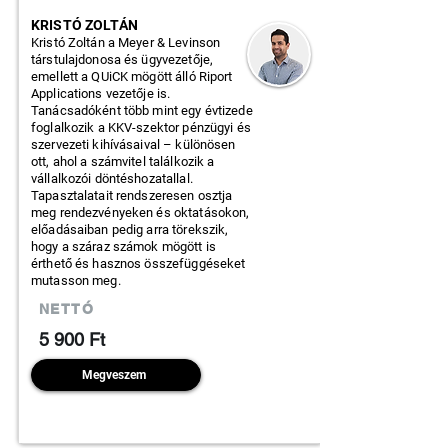
KRISTÓ ZOLTÁN
Kristó Zoltán a Meyer & Levinson
társtulajdonosa és ügyvezetője,
emellett a QUiCK mögött álló Riport
Applications vezetője is.
Tanácsadóként több mint egy évtizede
foglalkozik a KKV-szektor pénzügyi és
szervezeti kihívásaival – különösen
ott, ahol a számvitel találkozik a
vállalkozói döntéshozatallal.
Tapasztalatait rendszeresen osztja
meg rendezvényeken és oktatásokon,
előadásaiban pedig arra törekszik,
hogy a száraz számok mögött is
érthető és hasznos összefüggéseket
mutasson meg.
NETTÓ
5 900 Ft
Megveszem