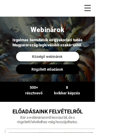
Webinárok
Izgalmas bemutatók és gyakorlati tudás
Magyarország legkiválóbb szakértőitől.
Közelgő webinárok
Rögzített előadások
500+
8
résztvevő
kvikker képzés
ELŐADÁSAINK FELVÉTELRŐL
Bár a webináriumról lecsúsztál, de a
rögzített felvételhez még hozzájuthatsz.