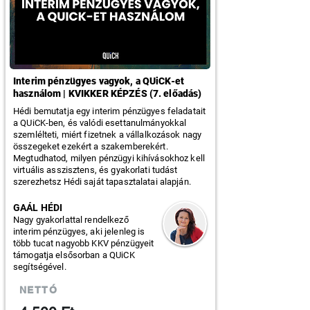
Interim pénzügyes vagyok, a QUiCK-et
használom | KVIKKER KÉPZÉS (7. előadás)
Hédi bemutatja egy interim pénzügyes feladatait
a QUiCK-ben, és valódi esettanulmányokkal
szemlélteti, miért fizetnek a vállalkozások nagy
összegeket ezekért a szakemberekért.
Megtudhatod, milyen pénzügyi kihívásokhoz kell
virtuális asszisztens, és gyakorlati tudást
szerezhetsz Hédi saját tapasztalatai alapján.
GAÁL HÉDI
Nagy gyakorlattal rendelkező
interim pénzügyes, aki jelenleg is
több tucat nagyobb KKV pénzügyeit
támogatja elsősorban a QUiCK
segítségével.
NETTÓ