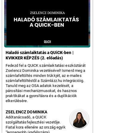
Haladó számlaiktatás a QUiCK-ben |
KVIKKER KÉPZÉS (2. előadás)
Fedezd fel a QUiCK számlaiktatási eszköztárát
Zselencz Dominika vezetésével! Ismerd meg a
számlafeltöltés minden trükkjét, az e-mailes
számlafeltöltéstől a Számlázz.hu integrációig.
Tanuld meg az OSA adatok kezelését, a
párosítási mechanizmusokat, és hasznos
praktikákat a gyorsításra és a duplikációk
elkerülésére.
ZSELENCZ DOMINIKA
Adótanácsadó, a QUiCK
szolgáltatásfejlesztési vezetője.
Fiatal kora ellenére az ország egyik
"legnagyobb ügyfélszámú