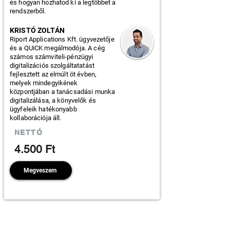
és hogyan hozhatod ki a legtöbbet a
rendszerből.
KRISTÓ ZOLTÁN
Riport Applications Kft. ügyvezetője
és a QUiCK megálmodója. A cég
számos számviteli-pénzügyi
digitalizációs szolgáltatatást
fejlesztett az elmúlt öt évben,
melyek mindegyikének
központjában a tanácsadási munka
digitalizálása, a könyvelők és
ügyfeleik hatékonyabb
kollaborációja áll.
NETTÓ
4.500 Ft
Megveszem