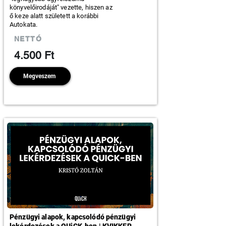
könyvelőirodáját" vezette, hiszen az
ő keze alatt született a korábbi
Autokata.
NETTÓ
4.500 Ft
Megveszem
Pénzügyi alapok, kapcsolódó pénzügyi