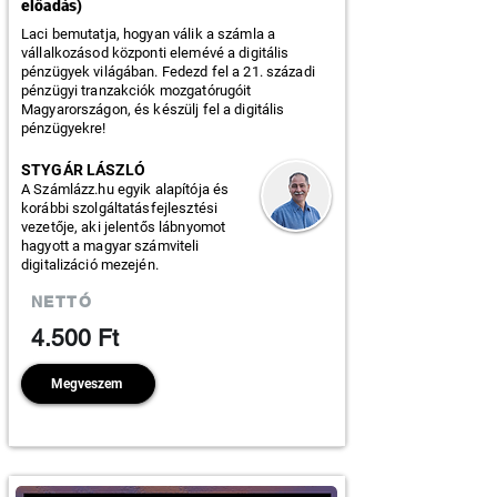
előadás)
Laci bemutatja, hogyan válik a számla a
vállalkozásod központi elemévé a digitális
pénzügyek világában. Fedezd fel a 21. századi
pénzügyi tranzakciók mozgatórugóit
Magyarországon, és készülj fel a digitális
pénzügyekre!
STYGÁR LÁSZLÓ
A Számlázz.hu egyik alapítója és
korábbi szolgáltatásfejlesztési
vezetője, aki jelentős lábnyomot
hagyott a magyar számviteli
digitalizáció mezején.
NETTÓ
4.500 Ft
Megveszem