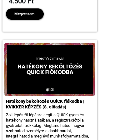
4.500 Ft
Megveszem
Hatékony beköltözés QUiCK fiókodba |
KVIKKER KÉPZÉS (8. előadás)
Zoli lépésről lépésre segít a QUiCK gyors és
hatékony használatában, a regisztrációtól a
gyakorlati trükkökig. Megtanulhatod, hogyan
szabhatod személyre a dashboardot,
integrálhatod a meglévő munkafolyamataidba,