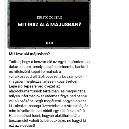
Mit írsz alá májusban?
Tudtad, hogy a beszámoló az egyik legfontosabb
dokumentum, amely alapján partnereid, bankod
és hitelezőid képet formálnak a
vállalkozásodról? Zoli bevezet a beszámolók
világába, méghozzá teljesen közérthetően.
Lépésről lépésre végigvezet az
alapdokumentumok tartalmán, és megmutatja,
milyen információkat érdemes figyelned benne
vállalkozóként. Segít megérteni, hogyan olvass
ki kulcsfontosságú üzeneteket a számokból, és
mire következtethet ebből egy külső szemlélő.
Ha szeretnéd tudni, hogyan alakíthatod át a
beszámolót valódi üzleti eszközzé, ne hagyd ki
ezt az előadást!