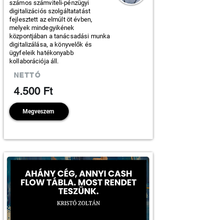
számos számviteli-pénzügyi
digitalizációs szolgáltatatást
fejlesztett az elmúlt öt évben,
melyek mindegyikének
központjában a tanácsadási munka
digitalizálása, a könyvelők és
ügyfeleik hatékonyabb
kollaborációja áll.
NETTÓ
4.500 Ft
Megveszem