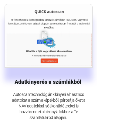
Adatkinyerés a számlákból
Autoscan technológiánk kinyeri a hasznos
adatokat a számlaképekből, párosítja őket a
NAV adatokkal, sőt kontírtételeket is
hozzárendeli a bizonylatokhoz a Te
számlatükröd alapján.