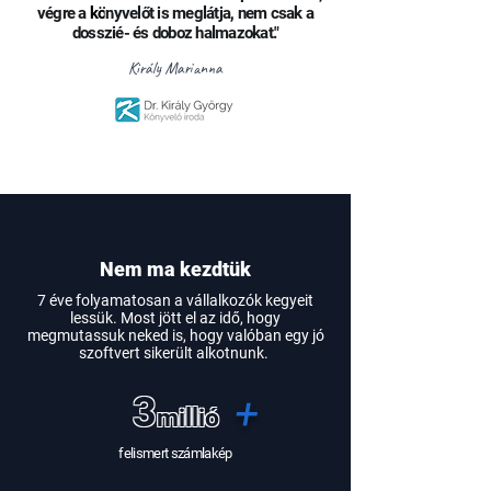
végre a
kö
n
yvelőt is meglátja, nem csak a
dosszié- és doboz halmazokat."
Király Marianna
Nem ma kezdtük
7 éve folyamatosan a vállalkozók kegyeit
lessük. Most jött el az idő, hogy
megmutassuk neked is, hogy valóban egy jó
szoftvert sikerült alkotnunk.
3
+
millió
felismert számlakép