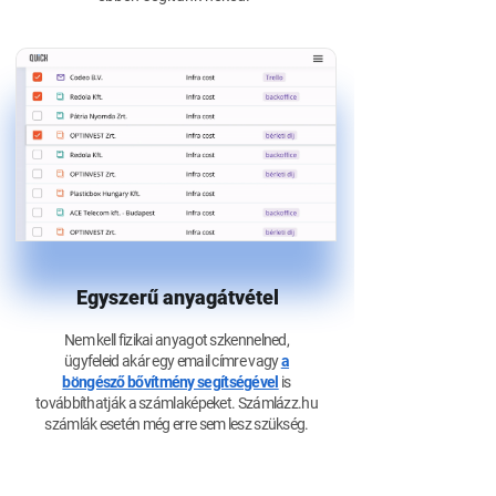
Egyszerű anyagátvétel
Nem kell fizikai anyagot szkennelned,
ügyfeleid akár egy email címre vagy
a
böngésző bővítmény segítségével
is
továbbíthatják a számlaképeket. Számlázz.hu
számlák esetén még erre sem lesz szükség.