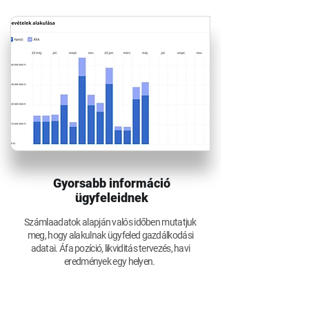
Gyorsabb információ
ügyfeleidnek
Számlaadatok alapján valós időben mutatjuk
meg, hogy alakulnak ügyfeled gazdálkodási
adatai. Áfa pozíció, likviditás tervezés, havi
eredmények egy helyen.