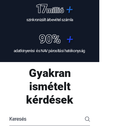
17
+
m
i
ll
ió
szinkronizált árbevétel számla
+
90%
adatkinyerési és NAV párosítási hatékonyság
Gyakran
ismételt
kérdések