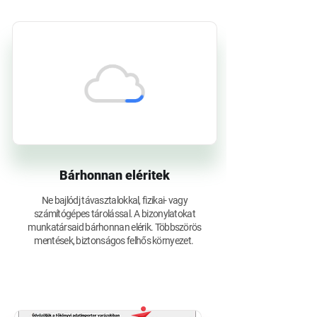
Bárhonnan eléritek
Ne bajlódj távasztalokkal, fizikai- vagy
számítógépes tárolással. A bizonylatokat
munkatársaid bárhonnan elérik. Többszörös
mentések, biztonságos felhős környezet.