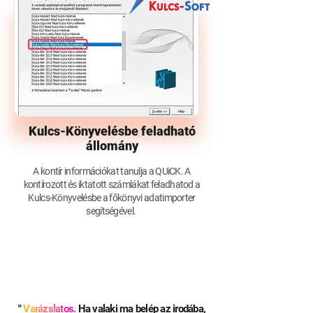
Kulcs-Könyvelésbe feladható
állomány
A kontír információkat tanulja a QUiCK. A
kontírozott és iktatott számlákat feladhatod a
Kulcs-Könyvelésbe a főkönyvi adatimporter
segítségével.
"
V
a
r
á
z
s
l
a
t
os.
Ha valaki ma belép az irodába,