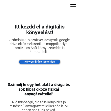
Itt kezdd el a digitális
könyvelést!
Számlaiktató szoftver, szatyrok, google
drive-ok és elektronikus mappák helyet,
ami Kulcs-Soft környezeteddel is
kompatibilis.
Könyvelői fiók igénylése
Számolj le egy hét alatt a drága és
sok hibát okozó fizikai
anyagátvétellel!
A jó minőségű, digitális könyvelés jó
minőségű anyagátvétellel kezdődik. Mi
ebben segítünk neked.