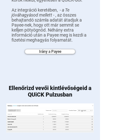
körök nélkül, egyenesen a QUiCK-ből.
Az integráció keretében,
- a Te
jóváhagyásod mellett -
, az összes
behajtandó számla adatát átadjuk a
Payee-nek, hogy ott már semmit se
kelljen pötyögnöd. Néhány extra
információ után a Payee meg is kezdi a
fizetési meghagyás folyamatát.
Irány a Payee
Ellenőrizd vevői kintlévőségeid a
QUiCK Pulzusban