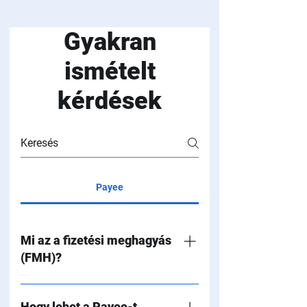
Gyakran
ismételt
kérdések
Payee
Mi az a fizetési meghagyás
(FMH)?
A fizetési meghagyásos eljárás
közjegyzői hatáskörbe tartozó eljárás, a
Hogy lehet a Payee-t