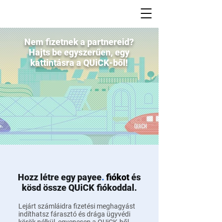
Nem fizetnek a partnereid?
Hajts be egyszerűen, egy
kattintásra a QUiCK-ből!
Hozz létre egy payee
.
fiókot
és
kösd össze QUiCK fiókoddal.
Lejárt számláidra fizetési meghagyást
indíthatsz fárasztó és drága ügyvédi