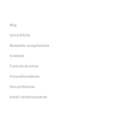
menü Workout/Behajtások táblájában a
lejárt és behajtható tartozással
Információk
rendelkező partnerek neve mellett
megjelenik egy FMH indítása gomb.
Blog
QUiCKIPEDIA
Bevezetési szolgáltatások
Kvikkerek
Funkciók és árlista
Könyvelőirodáknak
Non-profitoknak
Kezdő vállalkozásoknak
Székhelyszolgáltatóknak
Workshopok, konzultációk