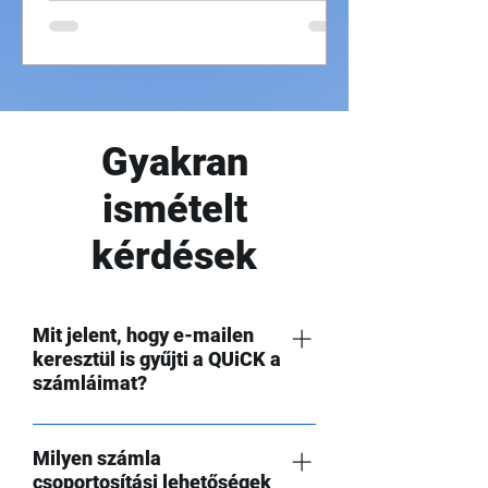
Gyakran
ismételt
kérdések
Mit jelent, hogy e-mailen
keresztül is gyűjti a QUiCK a
számláimat?
Minden QUiCK fiókhoz jár egy ún.
Milyen számla
technikai e-mail cím, amit mi aliasnak
csoportosítási lehetőségek
hívunk. A technikai e-mail címet