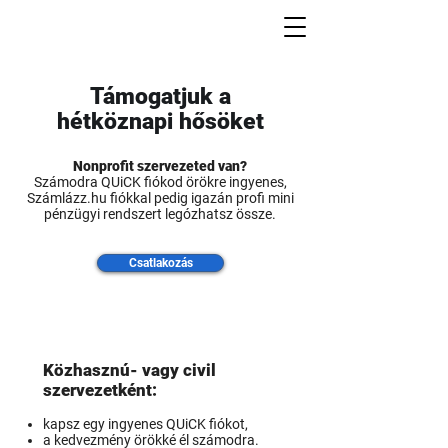
Támogatjuk a
hétköznapi hősöket
Nonprofit szervezeted van?
Számodra QUiCK fiókod örökre ingyenes,
Számlázz.hu
fiókkal pedig igazán profi mini
pénzügyi rendszert legózhatsz össze.
Csatlakozás
Közhasznú- vagy civil
szervezetként:
kapsz egy ingyenes QUiCK fiókot,
a kedvezmény örökké él számodra.