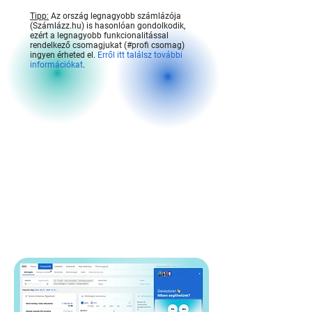
Tipp:
Az ország legnagyobb számlázója
(Számlázz.hu) is hasonlóan gondolkodik,
ezért a legnagyobb funkcionalitással
rendelkező csomagjukat (#profi csomag)
ingyen érheted el.
Erről itt találsz további
információkat
.