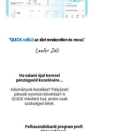
"
QU
iC
K
nél
kü
l
az élet rendezetlen és rossz."
Laufer Záli
Ha valami újat keresel
pénzügyeid kezelésére...​
Adományok kezelése? Pályázati
pénzek nyomon követése? A
QUiCK mindent tud, amire csak
szükséged lehet.
Felhasználóbarát program profi