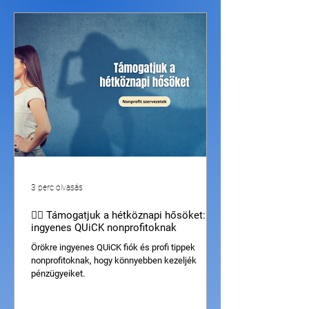
3 perc olvasás
🦸‍♂️ Támogatjuk a hétköznapi hősöket:
ingyenes QUiCK nonprofitoknak
Örökre ingyenes QUiCK fiók és profi tippek
nonprofitoknak, hogy könnyebben kezeljék
pénzügyeiket.