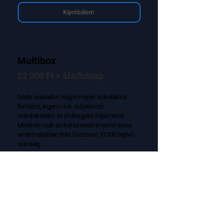
Kipróbálom
Multibox
22 000 Ft + áfa/hónap
Dönts szabadon, hogy ki milyen számlákhoz
fér hozzá, legyen csak rád jellemző
számlaiktatási- és jóváhagyási folyamatod.
Mindenki csak azokat az eredményeket lássa,
amiért valójában felel. Összesen 10.000 bejövő
számláig.
Kipróbálom
Enterprise