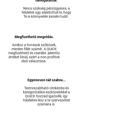
támogatással.
Nincs szükség pénzügyesre, a
felületet úgy alakítottuk ki, hogy
Te is könnyedén kezelni tudd.
Megfizethető megoldás.
Amikor a források szűkösek,
minden fillér számít. A QUiCK
megfizethető és cserébe jelentős
értéket kínál, ezért a non-profitok
első választása.
Egyenesen rád szabva...
Testreszabható címkézési és
kategorizálási eszközeinkkel a
QUiCK hozzád igazodik, így
tökéletes lesz a te szervezeted
számára is.