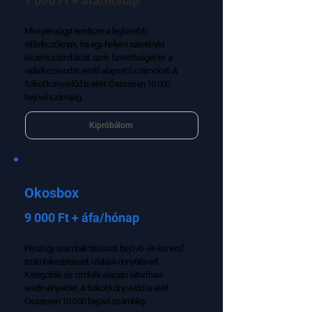
7 000 Ft + áfa/hónap
Mini pénzügyi rendszer a legkisebb
vállalkozóknak, ha egy helyen szeretnéd
kezelni számláidat, azok fizetettségét és a
vállalkozásodat érintő alapvető számokat. A
fiókot könyvelőd is eléri. Összesen 10.000
bejövő számláig.
Kipróbálom
Okosbox
9 000 Ft + áfa/hónap
Pénzügy számlaiktatással, bejövő- és kimenő
számlakezeléssel, utaláskönnyítéssel.
Kategóriák és címkék alapján látod havi
eredményeidet. A fiókot könyvelőd is eléri.
Összesen 10.000 bejövő számláig.