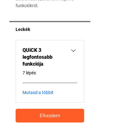
funkciókról.
Leckék
QUiCK 3
legfontosabb
funkciója
.
7 lépés
Mutasd a többit
Elkezdem