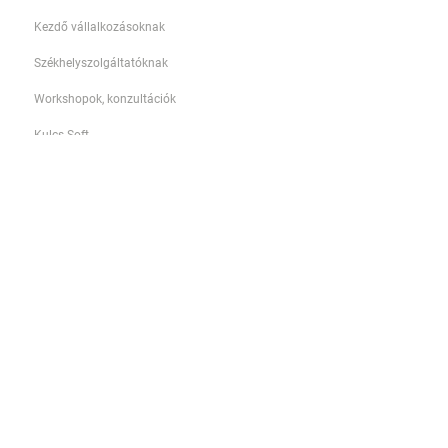
Kezdő vállalkozásoknak
Székhelyszolgáltatóknak
Workshopok, konzultációk
Kulcs-Soft
SMARTBooks
NOVITAX
NetAccounting
Payee
QUiCK AUDiT
Jognyilatkozatok,
adatbiztonság
Adatvédelem