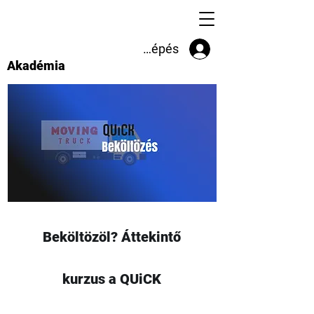
Akadémia belépés
Akadémia
Beköltözöl? Áttekintő
kurzus a QUiCK