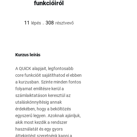
funkcióiról
11 lépés
308 résztvevő
11
308
lépés
résztvevő
Kurzus leírás
A QUiCK alapjait, legfontosabb
core funkcióit sajátíthatod el ebben
a kurzusban. Szinte minden fontos
folyamat említésre kerül a
számlaiktatáson keresztül az
utaláskönnyítésig annak
érdekében, hogy a beköltözés
egyszerű legyen. Azoknak ajánljuk,
akik most kezdik a rendszer
használatát és egy gyors
áttekintést szeretnénk kapni a