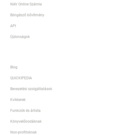
NAV Online Számla
Böngésző bővítmény
API
Újdonságok
Információk
Blog
QUiCKIPEDIA
Bevezetési szolgáltatások
Kvikkerek
Funkciók és árlista
Könyvelőirodáknak
Non-profitoknak