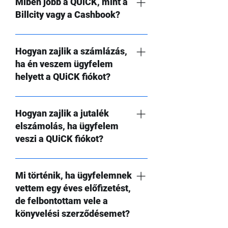
szokásos listaár kedvezmények mellett
Miben jobb a QUiCK, mint a
az alábbi kedvezményekre is jogosult
Billcity vagy a Cashbook?
vagy, akkor is, ha ügyfeleid helyett
veszed a QUiCK fiókokat: non profit
Azok a könyvelőirodák, akik Billcity-t
kedvezmény (non profit szervezeteknek
vagy Cashbookot használnak vagy
Hogyan zajlik a számlázás,
örökre ingyenes Multibox előfizetés)
használtak, az alábbi előnyöket vélték
ha én veszem ügyfelem
Kezdő vállalkozások kedvezményét csak
felfedezni a QUiCK javára: A QUiCK-ben
helyett a QUiCK fiókot?
abban az esetben tudjátok ügyfeletekkel
általában gyorsabb bizonylatokat
kihasználni, ha az ügyfél velünk
keresni. Szinte egyöntetű a vélemény,
Ha te veszed ügyfelednek a QUiCK
szerződik. Ennél az ügyfél típusnál nincs
hogy ha az ügyfél valóban keres egy
fiókot, akkor nyugodtan regisztráld be és
Hogyan zajlik a jutalék
lehetőséged később a szerződés
hasonló rendszert, vagy hajlandó az
élvezd vele együtt a 30 napos próbaidő
elszámolás, ha ügyfelem
átvételére.
adatait ezekbe a rendszerekbe
lehetőségeit. Ha a próbaidőszak végén
veszi a QUiCK fiókot?
érkeztetni és digitálisan iktatni, akkor
folytatni szeretnétek a használatot,
10-ből 9 esetben a QUiCK-et választaná.
jelezd ügyfélszolgálatunknak. Ebben az
Szerződött könyvelőirodai partnerként
Ez az egyik legnagyobb előny, hisz ebben
esetben az első évre kedvezményes, fix
jogosult vagy egy egyedi kódra, mellyel
Mi történik, ha ügyfelemnek
az esetben sem szkennelésre, sem
díjas csomagok érhetők el, amelyek a
ügyfeleid megvásárolhatják a QUiCK
vettem egy éves előfizetést,
adattisztításra nem kell erőforrásokat
csomagban meghatározott cégszámig
fiókot a 30 napos próbaidőszak után. Mi
de felbontottam vele a
allokálj.
biztosítják az éves előfizetést. Ez az
minden kódot figyelünk és a
könyvelési szerződésemet?
egyszeri fix díj a szerződéskötéskor
felhasználása esetén elszámolunk a