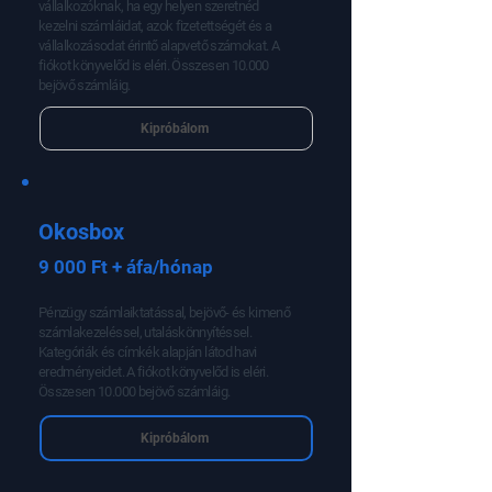
vállalkozóknak, ha egy helyen szeretnéd
QUiCK fiókhoz 30 napos ingyenes
kezelni számláidat, azok fizetettségét és a
speciális jogot biztosít annak érdekében,
vállalkozásodat érintő alapvető számokat. A
hogy minden funkciót kipróbálhass. A
fiókot könyvelőd is eléri. Összesen 10.000
bejövő számláig.
fenti megoldásokhoz nem szükséges,
hogy az ügyfél Számlázz.hu-val is
Kipróbálom
számlázzon.
Okosbox
9 000 Ft + áfa/hónap
Pénzügy számlaiktatással, bejövő- és kimenő
számlakezeléssel, utaláskönnyítéssel.
Kategóriák és címkék alapján látod havi
eredményeidet. A fiókot könyvelőd is eléri.
Összesen 10.000 bejövő számláig.
Kipróbálom