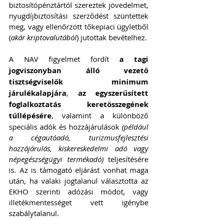
biztosítópénztártól szereztek jövedelmet, 
nyugdíjbiztosítási szerződést szüntettek 
meg, vagy ellenőrzött tőkepiaci ügyletből 
(
akár kriptovalutából
) jutottak bevételhez.
A NAV figyelmet fordít 
a tagi 
jogviszonyban álló vezető 
tisztségviselők minimum 
járulékalapjára
, 
az egyszerűsített 
foglalkoztatás keretösszegének 
túllépésére
, valamint a különböző 
speciális adók és hozzájárulások
 (például 
a cégautóadó, turizmusfejlesztési 
hozzájárulás, kiskereskedelmi adó vagy 
népegészségügyi termékadó)
 teljesítésére 
is. Az is támogató eljárást vonhat maga 
után, ha valaki jogtalanul választotta az 
EKHO szerinti adózási módot, vagy 
illetékmentességet vett igénybe 
szabálytalanul.