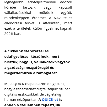
legnagyobb adóteljesítményű adózók 
körébe tartozik, vagy kapcsolt 
vállalkozásokkal működik együtt, 
mindenképpen érdemes a NAV teljes 
ellenőrzési tervét is áttekinteni, mert 
ezek a területek külön figyelmet kapnak 
2026-ban.
A cikkeink szeretettel és 
odafigyeléssel készülnek, mert 
hisszük, hogy Ti, vállalkozók vagytok 
a gazdaság mozgatórugói és 
megérdemlitek a támogatást. 
Mi, a QUiCK csapata azon dolgozunk, 
hogy a tanácsadást digitalizáljuk: szuper 
digitális eszközökkel, de végletekig 
humán nézőponttal. 
A 
QUiCK-et
 is 
ebben a szellemben fejlesztjük.