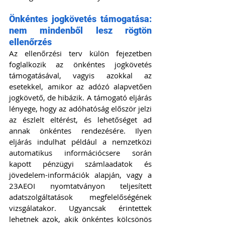
Önkéntes jogkövetés támogatása: 
nem mindenből lesz rögtön 
ellenőrzés
Az ellenőrzési terv külön fejezetben 
foglalkozik az önkéntes jogkövetés 
támogatásával, vagyis azokkal az 
esetekkel, amikor az adózó alapvetően 
jogkövető, de hibázik. A támogató eljárás 
lényege, hogy az adóhatóság először jelzi 
az észlelt eltérést, és lehetőséget ad 
annak önkéntes rendezésére. Ilyen 
eljárás indulhat például a nemzetközi 
automatikus információcsere során 
kapott pénzügyi számlaadatok és 
jövedelem-információk alapján, vagy a 
23AEOI nyomtatványon teljesített 
adatszolgáltatások megfelelőségének 
vizsgálatakor. Ugyancsak érintettek 
lehetnek azok, akik önkéntes kölcsönös 