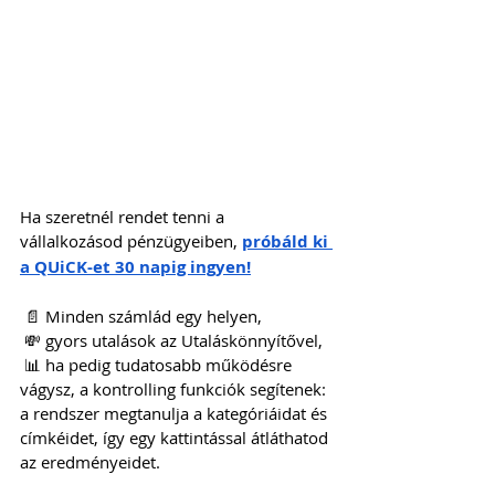
Ha szeretnél rendet tenni a 
vállalkozásod pénzügyeiben, 
próbáld ki 
a QUiCK-et 30 napig ingyen!
 📄 Minden számlád egy helyen,
 💸 gyors utalások az Utaláskönnyítővel,
 📊 ha pedig tudatosabb működésre 
vágysz, a kontrolling funkciók segítenek: 
a rendszer megtanulja a kategóriáidat és 
címkéidet, így egy kattintással átláthatod 
az eredményeidet.