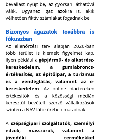
bevallást nyújt be, az gyorsan láthatóvá 
válik. Ugyanez igaz azokra is, akik 
vélhetően fiktív számlákat fogadnak be.
Bizonyos ágazatok továbbra is 
fókuszban
Az ellenőrzési terv alapján 2026-ban 
több terület is kiemelt figyelmet kap, 
ilyen például a 
gépjármű- és alkatrész-
kereskedelem, a gumiabroncs-
értékesítés, az építőipar, a turizmus 
és a vendéglátás, valamint az e-
kereskedelem
. Az online piactereken 
értékesítők és a közösségi médián 
keresztül bevételt szerző vállalkozások 
szintén a NAV látókörében maradnak.
A 
szépségipari szolgáltatók, személyi 
edzők, masszőrök, valamint a 
jövedéki termékekkel 