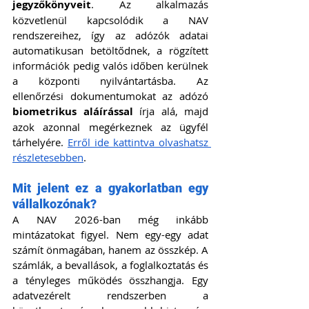
jegyzőkönyveit
. Az alkalmazás 
közvetlenül kapcsolódik a NAV 
rendszereihez, így az adózók adatai 
automatikusan betöltődnek, a rögzített 
információk pedig valós időben kerülnek 
a központi nyilvántartásba. Az 
ellenőrzési dokumentumokat az adózó 
biometrikus aláírással
 írja alá, majd 
azok azonnal megérkeznek az ügyfél 
tárhelyére. 
Erről ide kattintva olvashatsz 
részletesebben
.
Mit jelent ez a gyakorlatban egy 
vállalkozónak?
A NAV 2026-ban még inkább 
mintázatokat figyel. Nem egy-egy adat 
számít önmagában, hanem az összkép. A 
számlák, a bevallások, a foglalkoztatás és 
a tényleges működés összhangja. Egy 
adatvezérelt rendszerben a 