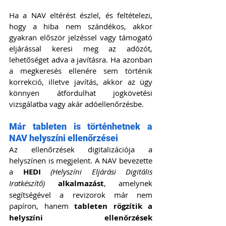
Ha a NAV eltérést észlel, és feltételezi, 
hogy a hiba nem szándékos, akkor 
gyakran először jelzéssel vagy támogató 
eljárással keresi meg az adózót, 
lehetőséget adva a javításra. Ha azonban 
a megkeresés ellenére sem történik 
korrekció, illetve javítás, akkor az ügy 
könnyen átfordulhat jogkövetési 
vizsgálatba vagy akár adóellenőrzésbe.
Már tableten is történhetnek a 
NAV helyszíni ellenőrzései
Az ellenőrzések digitalizációja a 
helyszínen is megjelent. A NAV bevezette 
a 
HEDI 
(Helyszíni Eljárási Digitális 
Iratkészítő)
 alkalmazást
, amelynek 
segítségével a revizorok már nem 
papíron, hanem 
tableten rögzítik a 
helyszíni ellenőrzések 