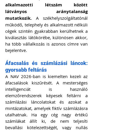
alkalmazotti létszám között 
látványos aránytalanság 
mutatkozik.
 A székhelyszolgáltatónál 
működő, telephely és alkalmazott nélküli 
cégek szintén gyakrabban kerülhetnek a 
kiválasztás látókörébe, különösen akkor, 
ha több vállalkozás is azonos címre van 
bejelentve.
Áfacsalás és számlázási láncok: 
gyorsabb feltárás
A NAV 2026-ban is kiemelten kezeli az 
áfacsalások kiszűrését. A mesterséges 
intelligenciát is használó 
elemzőrendszerek képesek feltárni a 
számlázási láncolatokat és azokat a 
mintázatokat, amelyek fiktív számlázásra 
utalhatnak. Ha egy cég nagy értékű 
számlákat állít ki, de nem teljesíti 
bevallási kötelezettségét, vagy nullás 