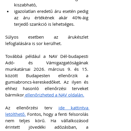
kiszabható,
igazolatlan eredetű áru esetén pedig 
az áru értékének akár 40%-áig 
terjedő szankció is lehetséges.
Súlyos esetben az árukészlet 
lefoglalására is sor kerülhet. 
Továbbá például a NAV Dél-budapesti 
Adó- és Vámigazgatóságának 
munkatársai 2026. március 9. és 15. 
között Budapesten ellenőrzik a 
gumiabroncs-kereskedőket. Az ilyen és 
ehhez hasonló ellenőrzési terveket 
bármikor
 ellenőrizheted a NAV oldalán.
Az ellenőrzési terv 
ide kattintva 
letölthető.
 Fontos, hogy a fenti felsorolás 
nem teljes körű. Ha vállalkozásod 
érintett jövedéki adózásban, a 