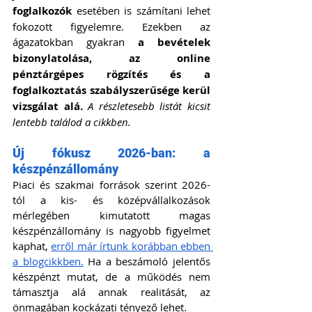
foglalkozók
 esetében is számítani lehet 
fokozott figyelemre. Ezekben az 
ágazatokban gyakran 
a bevételek 
bizonylatolása, az online 
pénztárgépes rögzítés és a 
foglalkoztatás szabályszerűsége kerül 
vizsgálat alá. 
A részletesebb listát kicsit 
lentebb találod a cikkben.
Új fókusz 2026-ban: a 
készpénzállomány
Piaci és szakmai források szerint 2026-
tól a kis- és középvállalkozások 
mérlegében kimutatott magas 
készpénzállomány is nagyobb figyelmet 
kaphat, 
erről már írtunk korábban ebben 
a blogcikkben.
 Ha a beszámoló jelentős 
készpénzt mutat, de a működés nem 
támasztja alá annak realitását, az 
önmagában kockázati tényező lehet.