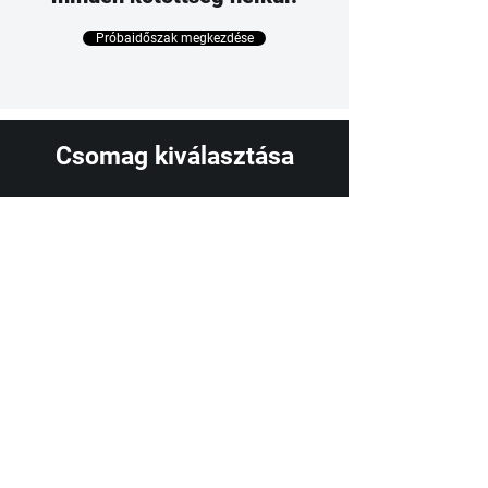
Próbaidőszak megkezdése
Csomag kiválasztása
Számlabox
7 000 Ft + áfa/hónap
Mini pénzügyi rendszer a legkisebb
vállalkozóknak, ha egy helyen szeretnéd
kezelni számláidat, azok fizetettségét és a
vállalkozásodat érintő alapvető számokat. A
fiókot könyvelőd is eléri. Összesen 10.000
bejövő számláig.
Kipróbálom