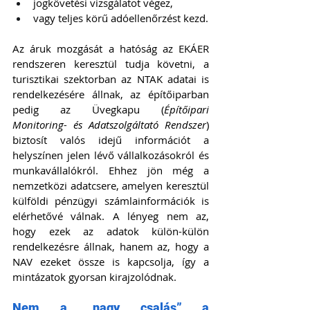
jogkövetési vizsgálatot végez,
vagy teljes körű adóellenőrzést kezd.
Az áruk mozgását a hatóság az EKÁER 
rendszeren keresztül tudja követni, a 
turisztikai szektorban az NTAK adatai is 
rendelkezésére állnak, az építőiparban 
pedig az Üvegkapu (
Építőipari 
Monitoring- és Adatszolgáltató Rendszer
) 
biztosít valós idejű információt a 
helyszínen jelen lévő vállalkozásokról és 
munkavállalókról. Ehhez jön még a 
nemzetközi adatcsere, amelyen keresztül 
külföldi pénzügyi számlainformációk is 
elérhetővé válnak. A lényeg nem az, 
hogy ezek az adatok külön-külön 
rendelkezésre állnak, hanem az, hogy a 
NAV ezeket össze is kapcsolja, így a 
mintázatok gyorsan kirajzolódnak.
Nem a „nagy csalás” a 