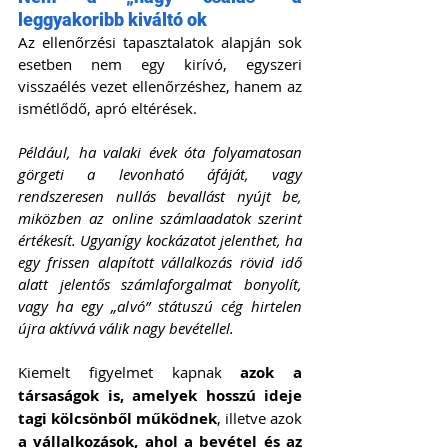
leggyakoribb kiváltó ok
Az ellenőrzési tapasztalatok alapján sok 
esetben nem egy kirívó, egyszeri 
visszaélés vezet ellenőrzéshez, hanem az 
ismétlődő, apró eltérések. 
Például, ha valaki évek óta folyamatosan 
görgeti a levonható áfáját, vagy 
rendszeresen nullás bevallást nyújt be, 
miközben az online számlaadatok szerint 
értékesít. Ugyanígy kockázatot jelenthet, ha 
egy frissen alapított vállalkozás rövid idő 
alatt jelentős számlaforgalmat bonyolít, 
vagy ha egy „alvó” státuszú cég hirtelen 
újra aktívvá válik nagy bevétellel.
Kiemelt figyelmet kapnak 
azok a 
társaságok is, amelyek hosszú ideje 
tagi kölcsönből működnek
, illetve azok 
a vállalkozások, ahol a bevétel és az 