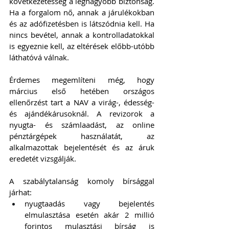
következetesség a legnagyobb biztonság. 
Ha a forgalom nő, annak a járulékokban 
és az adófizetésben is látszódnia kell. Ha 
nincs bevétel, annak a kontrolladatokkal 
is egyeznie kell, az eltérések előbb-utóbb 
láthatóvá válnak.
Érdemes megemlíteni még, hogy 
március első hetében országos 
ellenőrzést tart a NAV a virág-, édesség- 
és ajándékárusoknál. A revizorok a 
nyugta- és számlaadást, az online 
pénztárgépek használatát, az 
alkalmazottak bejelentését és az áruk 
eredetét vizsgálják. 
A szabálytalanság komoly bírsággal 
járhat: 
nyugtaadás vagy bejelentés 
elmulasztása esetén akár 2 millió 
forintos mulasztási bírság is 