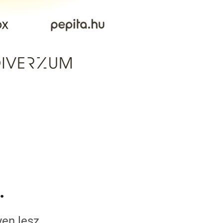
.
en lesz,