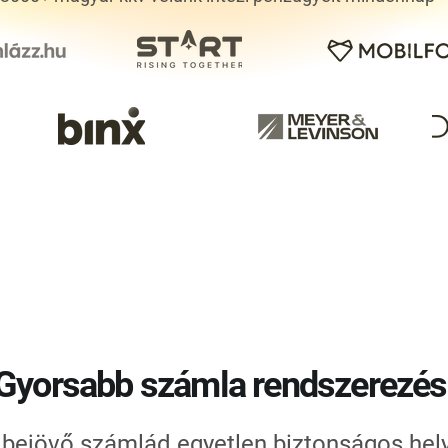
Gyorsabb számla rendszerezés
bejövő számlád egyetlen biztonságos hely