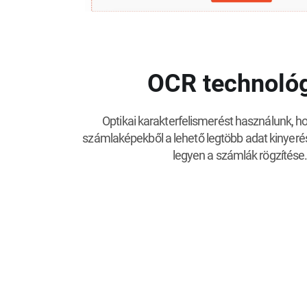
OCR technoló
Optikai karakterfelismerést használunk, h
számlaképekből a lehető legtöbb adat kinyeré
legyen a számlák rögzítése