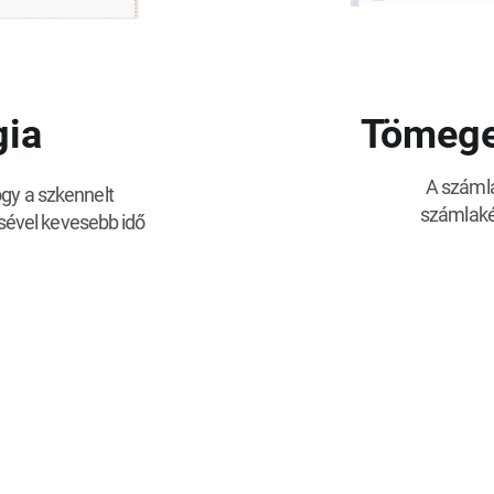
gia
Tömege
A számlak
ogy a szkennelt
számlaké
sével kevesebb idő
.