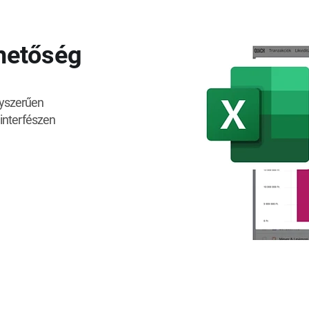
ehetőség
yszerűen
interfészen