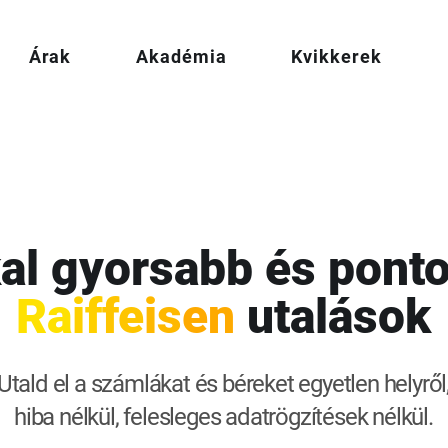
Árak
Akadémia
Kvikkerek
al gyorsabb és pont
Ra
if
fe
is
en
utalások
Utald el a számlákat és béreket egyetlen helyről
hiba nélkül, felesleges adatrögzítések nélkül.