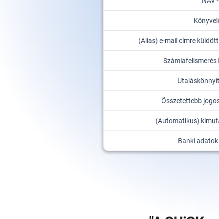
NAV -
Könyvel
(Alias) e-mail címre küldö
Számlafelismerés
Utaláskönnyít
Összetettebb jogos
(Automatikus) kimut
Banki adatok