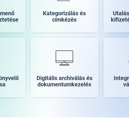
kimenő
Kategorizálás és
Utalá
ztetése
címkézés
kifize
önyvelő
Digitális archiválás és
Integ
sa
dokumentumkezelés
vá