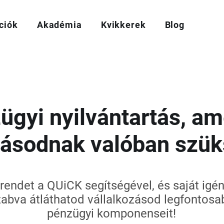
ciók
Akadémia
Kvikkerek
Blog
ügyi nyilvántartás, am
zásodnak valóban szü
 rendet a QUiCK segítségével, és saját igé
zabva átláthatod vállalkozásod legfontosa
pénzügyi komponenseit!