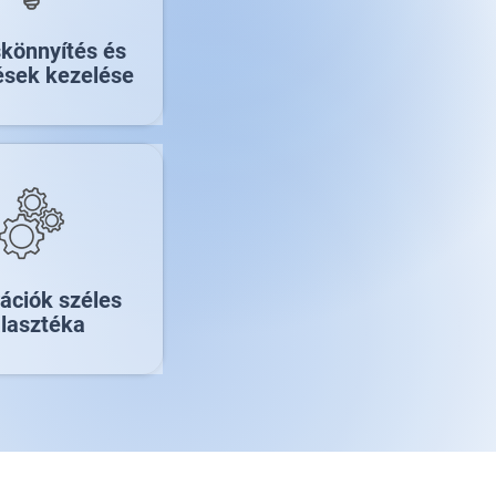
skönnyítés és
tések kezelése
rációk széles
lasztéka