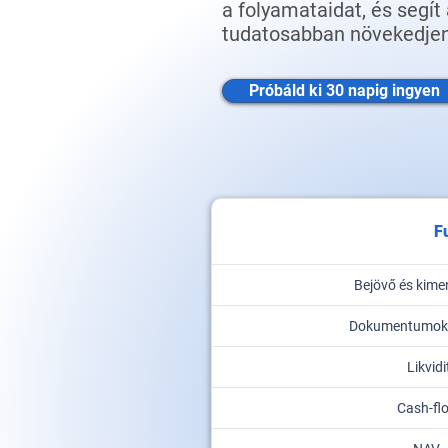
a folyamataidat, és segí
tudatosabban növekedjen
Próbáld ki 30 napig ingyen
F
Bejövő és kime
Dokumentumok k
Likvid
Cash-flo