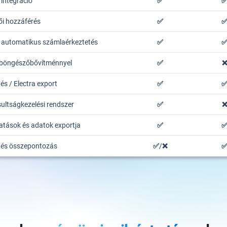
 integráció
✅
ői hozzáférés
✅
tt automatikus számlaérkeztetés
✅
 böngészőbővítménnyel
✅
és / Electra export
✅
ultságkezelési rendszer
✅
atások és adatok exportja
✅
 és összepontozás
✅/❌