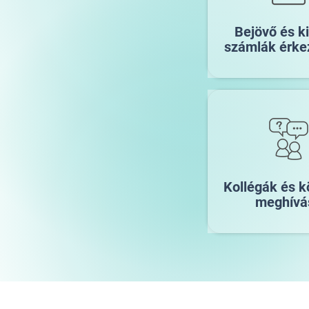
Bejövő és 
számlák érke
Kollégák és k
meghívá