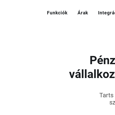
Funkciók
Árak
Integrá
Pénz
vállalko
Tarts
s