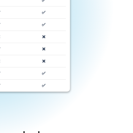
✅
✅
✅
✅
✅
✅
❌
❌
✅
❌
❌
❌
✅
✅
✅
✅