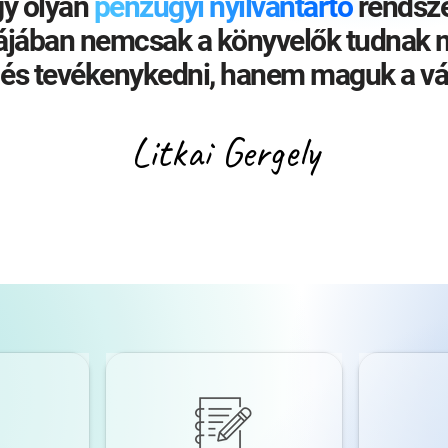
gy olyan
pé
nz
üg
yi
ny
il
vá
nt
ar
tó
rendsze
ájában nemcsak a könyvelők tudnak 
 és tevékenykedni, hanem maguk a váll
Litkai Gergely