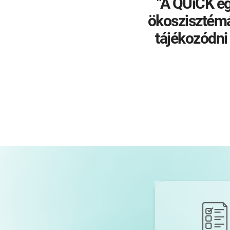
"A QUiCK e
ökoszisztém
tájékozódni