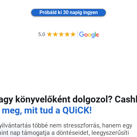
Próbáld ki 30 napig ingyen
vagy könyvelőként dolgozol? Cas
 meg, mit tud a QUiCK!
yilvántartás többé nem stresszforrás, hanem egy
mint nap támogatja a döntéseidet, leegyszerűsíti