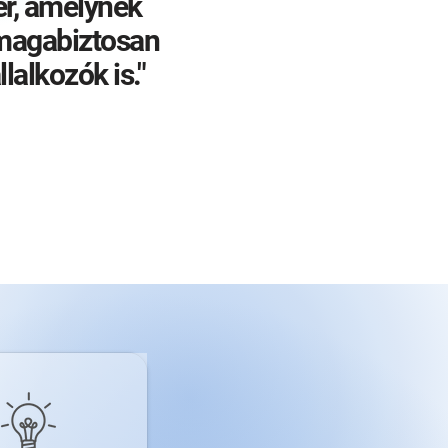
r, amelynek
magabiztosan
alkozók is."