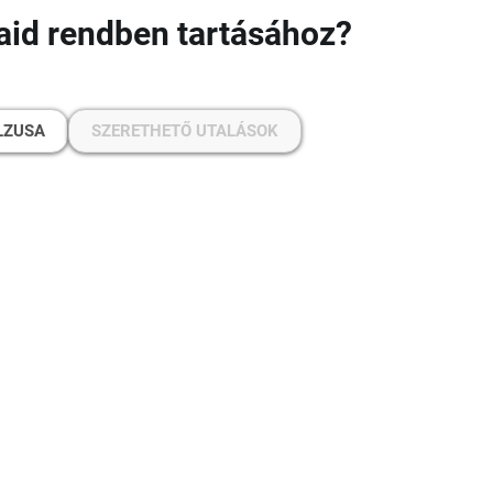
jaid rendben tartásához?
LZUSA
SZERETHETŐ UTALÁSOK