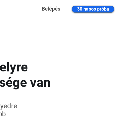
Belépés
30 napos próba
elyre
ksége van
nyedre
bb