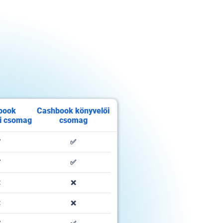
book
Cashbook könyvelői
ói csomag
csomag
✅
✅
✅
✅
❌
❌
❌
❌