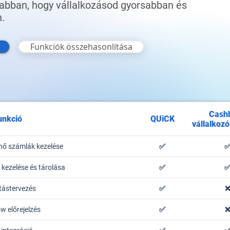
t abban, hogy vállalkozásod gyorsabban és
.
Funkciók összehasonlítása
Cash
unkció
QUiCK
vállalkoz
nő számlák kezelése
✅
ezelése és tárolása
✅
itástervezés
✅
w előrejelzés
✅