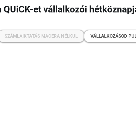
a QUiCK-et vállalkozói hétköznap
SZÁMLAIKTATÁS MACERA NÉLKÜL
VÁLLALKOZÁSOD PU