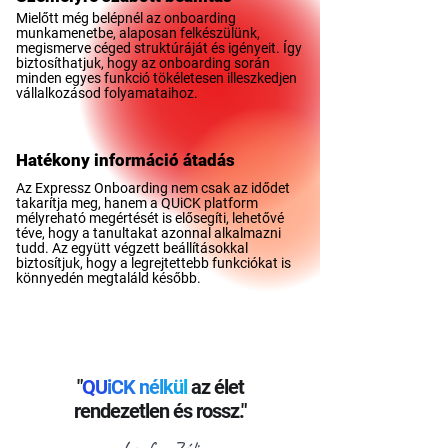
Mielőtt még belépnél az onboarding
munkamenetbe, alaposan felkészülünk,
megismerve céged struktúráját és igényeit. Így
biztosíthatjuk, hogy az onboarding során
minden egyes funkció tökéletesen illeszkedjen
vállalkozásod folyamataihoz.
Hatékony információ átadás
Az Expressz Onboarding nem csak az idődet
takarítja meg, hanem a QUiCK platform
mélyreható megértését is elősegíti, lehetővé
téve, hogy a tanultakat azonnal alkalmazni
tudd. Az együtt végzett beállításokkal
biztosítjuk, hogy a legrejtettebb funkciókat is
könnyedén megtaláld később.
"
Q
U
i
C
K
n
é
lk
ü
l
az élet
rendezetlen és rossz."