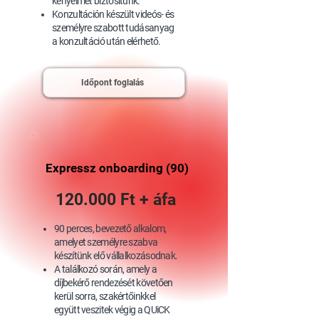
kényelmet biztosítunk.
Konzultáción készült videós- és
személyre szabott tudásanyag
a konzultáció után elérhető.
Időpont foglalás
Expressz onboarding (90)
120.000 Ft + áfa
90 perces, bevezető alkalom,
amelyet személyre szabva
készítünk elő vállalkozásodnak.
A találkozó során, amely a
díjbekérő rendezését követően
kerül sorra, szakértőinkkel
együtt veszitek végig a QUiCK