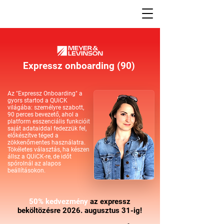
Expressz onboarding (90)
Az "Expressz Onboarding" a
gyors startod a QUiCK
világába: személyre szabott,
90 perces bevezető, ahol a
platform esszenciális funkcióit
saját adataiddal fedezzük fel,
előkészítve téged a
zökkenőmentes használatra.
Tökéletes választás, ha készen
állsz a QUiCK-re, de időt
spórolnál az alapos
beállításokon.
50% kedvezmény
az expressz
beköltözésre 2026. augusztus 31-ig!