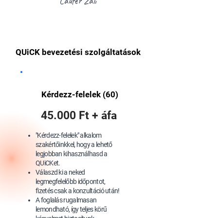
Laufer Záli
QUiCK bevezetési szolgáltatások
Kérdezz-felelek (60)
45.000 Ft + áfa
"Kérdezz-felelek" alkalom
szakértőinkkel, hogy a lehető
legjobban kihasználhasd a
QUiCKet.
Válaszd ki a neked
legmegfelelőbb időpontot,
fizetés csak a konzultáció után!
A foglalás rugalmasan
lemondható, így teljes körű