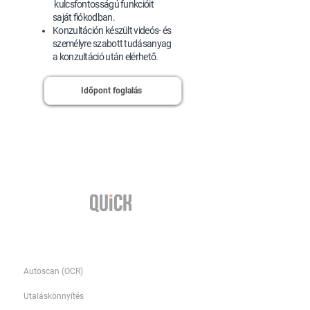
kulcsfontosságú funkcióit
saját fiókodban.
Konzultáción készült videós- és
személyre szabott tudásanyag
a konzultáció után elérhető.
Időpont foglalás
Funkciók
Autoscan (OCR)
Utaláskönnyítés