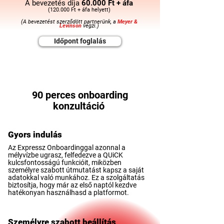
A bevezetés díja
60.000 Ft + áfa
(120.000 Ft + áfa helyett)
(A bevezetést szerződött partnerünk, a
Meyer &
Levinson
végzi.)
Időpont foglalás
90 perces onboarding
konzultáció
Gyors indulás
Az Expressz Onboardinggal azonnal a
mélyvízbe ugrasz, felfedezve a QUiCK
kulcsfontosságú funkcióit, miközben
személyre szabott útmutatást kapsz a saját
adatokkal való munkához. Ez a szolgáltatás
biztosítja, hogy már az első naptól kezdve
hatékonyan használhasd a platformot.
Személyre szabott beállítás