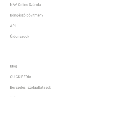
NAV Online Számla
Böngésző bővítmény
API
Újdonságok
Információk
Blog
QUiCKIPEDIA
Bevezetési szolgáltatások
Kvikkerek
Funkciók és árlista
Könyvelőirodáknak
Non-profitoknak