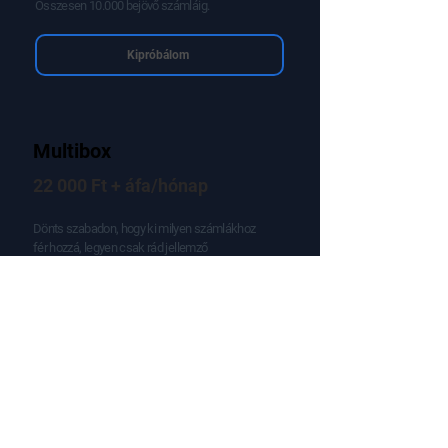
Kategóriák és címkék alapján látod havi
eredményeidet. A fiókot könyvelőd is eléri.
Összesen 10.000 bejövő számláig.
Kipróbálom
Multibox
22 000 Ft + áfa/hónap
Dönts szabadon, hogy ki milyen számlákhoz
fér hozzá, legyen csak rád jellemző
számlaiktatási- és jóváhagyási folyamatod.
Mindenki csak azokat az eredményeket lássa,
amiért valójában felel. Összesen 10.000 bejövő
számláig.
Kipróbálom