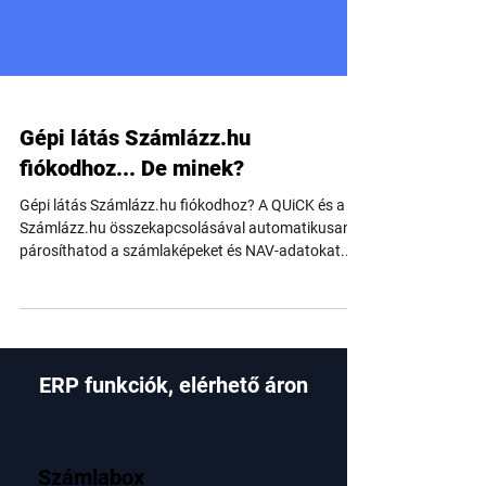
Gépi látás Számlázz.hu
fiókodhoz... De minek?
Gépi látás Számlázz.hu fiókodhoz? A QUiCK és a
Számlázz.hu összekapcsolásával automatikusan
párosíthatod a számlaképeket és NAV-adatokat.
Ismerd meg, hogyan könnyíti meg a számlaiktatást
a gépi látás technológia!
ERP funkciók, elérhető áron