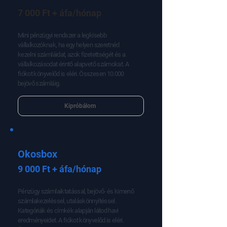
Számlabox
7 000 Ft + áfa/hónap
Mini pénzügyi rendszer a legkisebb
vállalkozóknak, ha egy helyen szeretnéd
kezelni számláidat, azok fizetettségét és a
vállalkozásodat érintő alapvető számokat. A
fiókot könyvelőd is eléri. Összesen 10.000
bejövő számláig.
Kipróbálom
Okosbox
9 000 Ft + áfa/hónap
Pénzügy számlaiktatással, bejövő- és kimenő
számlakezeléssel, utaláskönnyítéssel.