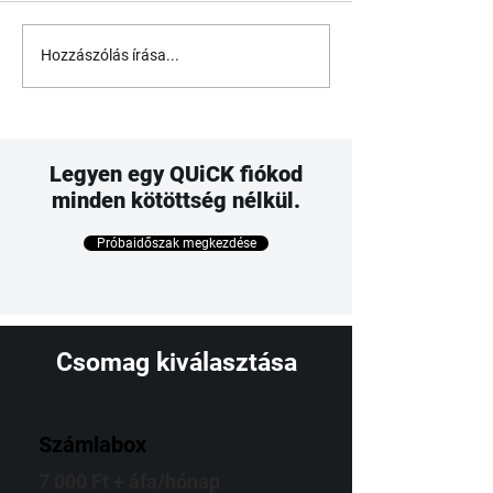
Hozzászólás írása...
Legyen egy QUiCK fiókod
minden kötöttség nélkül.
Próbaidőszak megkezdése
Csomag kiválasztása
Számlabox
7 000 Ft + áfa/hónap