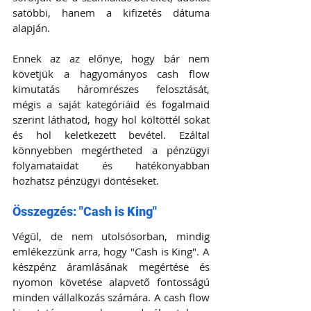
satöbbi, hanem a kifizetés dátuma 
alapján.
Ennek az az előnye, hogy bár nem 
követjük a hagyományos cash flow 
kimutatás háromrészes felosztását, 
mégis a saját kategóriáid és fogalmaid 
szerint láthatod, hogy hol költöttél sokat 
és hol keletkezett bevétel. Ezáltal 
könnyebben megértheted a pénzügyi 
folyamataidat és hatékonyabban 
hozhatsz pénzügyi döntéseket.
Összegzés: "Cash is King"
Végül, de nem utolsósorban, mindig 
emlékezzünk arra, hogy "Cash is King". A 
készpénz áramlásának megértése és 
nyomon követése alapvető fontosságú 
minden vállalkozás számára. A cash flow 