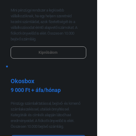
Mini pénzügyi rendszer a legkisebb
vállalkozóknak, ha egy helyen szeretnéd
kezelni számláidat, azok fizetettségét és a
vállalkozásodat érintő alapvető számokat. A
fiókot könyvelőd is eléri. Összesen 10.000
bejövő számláig.
Kipróbálom
Okosbox
9 000 Ft + áfa/hónap
Pénzügy számlaiktatással, bejövő- és kimenő
számlakezeléssel, utaláskönnyítéssel.
Kategóriák és címkék alapján látod havi
eredményeidet. A fiókot könyvelőd is eléri.
Összesen 10.000 bejövő számláig.