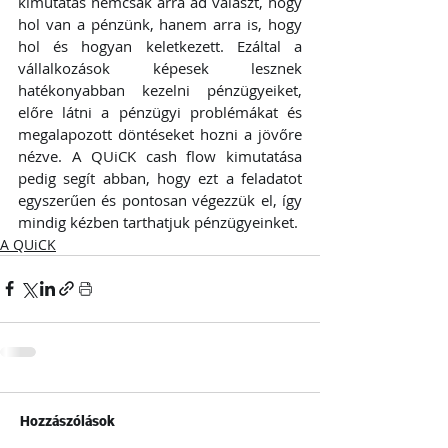
kimutatás nemcsak arra ad választ, hogy 
hol van a pénzünk, hanem arra is, hogy 
hol és hogyan keletkezett. Ezáltal a 
vállalkozások képesek lesznek 
hatékonyabban kezelni pénzügyeiket, 
előre látni a pénzügyi problémákat és 
megalapozott döntéseket hozni a jövőre 
nézve. A QUiCK cash flow kimutatása 
pedig segít abban, hogy ezt a feladatot 
egyszerűen és pontosan végezzük el, így 
mindig kézben tarthatjuk pénzügyeinket.
A QUiCK
Hozzászólások