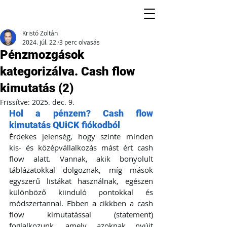
Kristó Zoltán
2024. júl. 22.
3 perc olvasás
Pénzmozgások
kategorizálva. Cash flow
kimutatás (2)
Frissítve:
2025. dec. 9.
Hol a pénzem? Cash flow 
kimutatás QUiCK fiókodból
Érdekes jelenség, hogy szinte minden 
kis- és középvállalkozás mást ért cash 
flow alatt. Vannak, akik bonyolult 
táblázatokkal dolgoznak, míg mások 
egyszerű listákat használnak, egészen 
különböző kiinduló pontokkal és 
módszertannal. Ebben a cikkben a cash 
flow kimutatással (statement) 
foglalkozunk, amely azoknak nyújt 