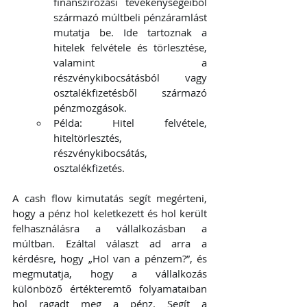
finanszírozási tevékenységeiből 
származó múltbeli pénzáramlást 
mutatja be. Ide tartoznak a 
hitelek felvétele és törlesztése, 
valamint a 
részvénykibocsátásból vagy 
osztalékfizetésből származó 
pénzmozgások.
Példa: Hitel felvétele, 
hiteltörlesztés, 
részvénykibocsátás, 
osztalékfizetés.
A cash flow kimutatás segít megérteni, 
hogy a pénz hol keletkezett és hol került 
felhasználásra a vállalkozásban a 
múltban. Ezáltal választ ad arra a 
kérdésre, hogy „Hol van a pénzem?”, és 
megmutatja, hogy a vállalkozás 
különböző értékteremtő folyamataiban 
hol ragadt meg a pénz. Segít a 