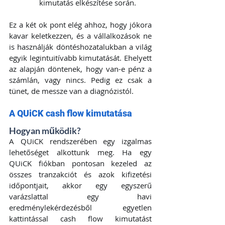
kimutatás elkészítése során.
Ez a két ok pont elég ahhoz, hogy jókora 
kavar keletkezzen, és a vállalkozások ne 
is használják döntéshozatalukban a világ 
egyik legintuitívabb kimutatását. Ehelyett 
az alapján döntenek, hogy van-e pénz a 
számlán, vagy nincs. Pedig ez csak a 
tünet, de messze van a diagnózistól.
A QUiCK cash flow kimutatása
Hogyan működik?
A QUiCK rendszerében egy izgalmas 
lehetőséget alkottunk meg. Ha egy 
QUiCK fiókban pontosan kezeled az 
összes tranzakciót és azok kifizetési 
időpontjait, akkor egy egyszerű 
varázslattal egy havi 
eredménylekérdezésből egyetlen 
kattintással cash flow kimutatást 