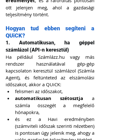
eredményét
, és a ráfordítás pontosan 
ott jelenjen meg, ahol a gazdasági 
teljesítmény történt.
Hogyan tud ebben segíteni a 
QUiCK?
1. Automatikusan, ha géppel 
számlázol (API-n keresztül)
Ha például 
Számlázz.hu
 vagy más 
rendszer használatával gép-gép 
kapcsolaton keresztül számlázol (Számla 
Agent), és feltünteted az elszámolási 
időszakot, akkor a QUiCK:
felismeri az időszakot,
automatikusan szétosztja
 a 
számla összegét a megfelelő 
hónapokra,
és ez a Havi eredményben 
(számviteli időszak szerinti nézetben) 
is pontosan úgy jelenik meg, ahogy a 
valós gazdasági teljesítmény történt.