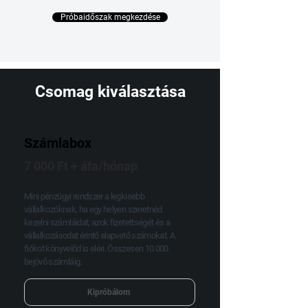
Próbaidőszak megkezdése
Csomag kiválasztása
Számlabox
7 000 Ft + áfa/hónap
Mini pénzügyi rendszer a legkisebb
vállalkozóknak, ha egy helyen szeretnéd
kezelni számláidat, azok fizetettségét és a
vállalkozásodat érintő alapvető számokat. A
fiókot könyvelőd is eléri. Összesen 10.000
bejövő számláig.
Kipróbálom