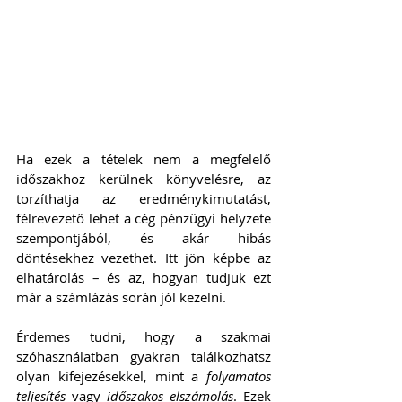
Ha ezek a tételek nem a megfelelő 
időszakhoz kerülnek könyvelésre, az 
torzíthatja az eredménykimutatást, 
félrevezető lehet a cég pénzügyi helyzete 
szempontjából, és akár hibás 
döntésekhez vezethet. Itt jön képbe az 
elhatárolás – és az, hogyan tudjuk ezt 
már a számlázás során jól kezelni.
Érdemes tudni, hogy a szakmai 
szóhasználatban gyakran találkozhatsz 
olyan kifejezésekkel, mint a 
folyamatos 
teljesítés
 vagy 
időszakos elszámolás
. Ezek 