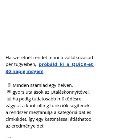
Ha szeretnél rendet tenni a vállalkozásod 
pénzügyeiben, 
próbáld ki a QUiCK-et 
30 napig ingyen!
 📄 Minden számlád egy helyen,
 💸 gyors utalások az Utaláskönnyítővel,
 📊 ha pedig tudatosabb működésre 
vágysz, a kontrolling funkciók segítenek: 
a rendszer megtanulja a kategóriáidat és 
címkéidet, így egy kattintással átláthatod 
az eredményeidet.