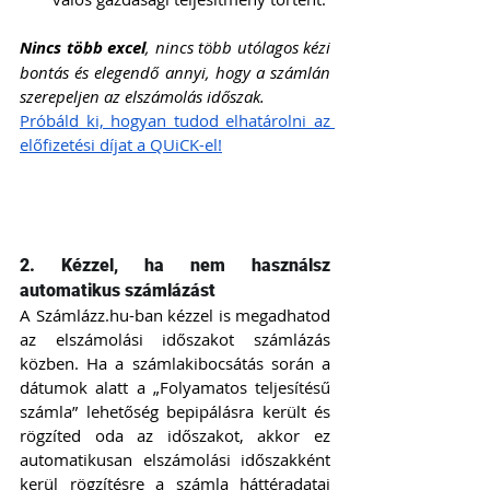
Nincs több excel
, nincs több utólagos kézi 
bontás és elegendő annyi, hogy a számlán 
szerepeljen az elszámolás időszak.
Próbáld ki, hogyan tudod elhatárolni az 
előfizetési díjat a QUiCK-el!
2. Kézzel, ha nem használsz 
automatikus számlázást
A Számlázz.hu-ban kézzel is megadhatod 
az elszámolási időszakot számlázás 
közben. Ha a számlakibocsátás során a 
dátumok alatt a „Folyamatos teljesítésű 
számla” lehetőség bepipálásra került és 
rögzíted oda az időszakot, akkor ez 
automatikusan elszámolási időszakként 
kerül rögzítésre a számla háttéradatai 