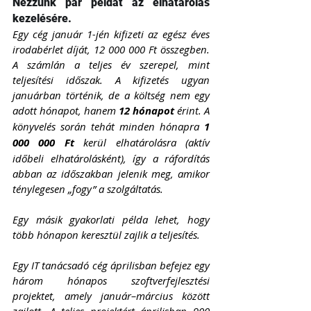
Nézzünk pár példát az elhatárolás 
kezelésére. 
Egy cég január 1-jén kifizeti az egész éves 
irodabérlet díját, 12 000 000 Ft összegben. 
A számlán a teljes év szerepel, mint 
teljesítési időszak. A kifizetés ugyan 
januárban történik, de a költség nem egy 
adott hónapot, hanem 
12 hónapot
 érint. A 
könyvelés során tehát minden hónapra 
1 
000 000 Ft
 kerül elhatárolásra (aktív 
időbeli elhatárolásként), így a ráfordítás 
abban az időszakban jelenik meg, amikor 
ténylegesen „fogy” a szolgáltatás.
Egy másik gyakorlati példa lehet, hogy 
több hónapon keresztül zajlik a teljesítés. 
Egy IT tanácsadó cég áprilisban befejez egy 
három hónapos szoftverfejlesztési 
projektet, amely január–március között 