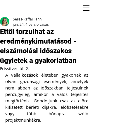
Seres-Raffai Fanni
jún. 24.
4 perc olvasás
Ettől torzulhat az
eredménykimutatásod -
elszámolási időszakos
ügyletek a gyakorlatban
Frissítve:
júl. 2.
A vállalkozások életében gyakoriak az 
olyan gazdasági események, amelyek 
nem abban az időszakban teljesülnek 
pénzügyileg, amikor a valós teljesítés 
megtörténik. Gondoljunk csak az előre 
kifizetett bérleti díjakra, előfizetésekre 
vagy több hónapra szóló 
projektmunkákra.