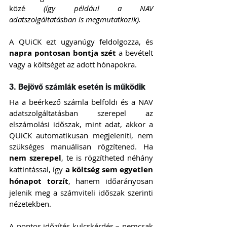
közé 
(így például a NAV 
adatszolgáltatásban is megmutatkozik).
A QUiCK ezt ugyanúgy feldolgozza, és 
napra pontosan bontja szét
 a bevételt 
vagy a költséget az adott hónapokra.
3. Bejövő számlák esetén is működik
Ha a beérkező számla belföldi és a NAV 
adatszolgáltatásban szerepel az 
elszámolási időszak, mint adat, akkor a 
QUiCK automatikusan megjeleníti, nem 
szükséges manuálisan rögzítened. Ha 
nem szerepel
, te is rögzítheted néhány 
kattintással, így 
a költség sem egyetlen 
hónapot torzít
, hanem időarányosan 
jelenik meg a számviteli időszak szerinti 
nézetekben.
A pontos időzítés kulcskérdés – nemcsak 