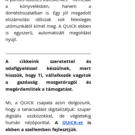
a könyvelésben, hanem a 
döntéshozatalban is. Egy jól megadott 
elszámolási időszak sok felesleges 
utómunkától kímél meg. A QUiCK ebben 
is egyszerű, automatizált megoldást 
nyújt.
A cikkeink szeretettel és 
odafigyeléssel készülnek, mert 
hisszük, hogy Ti, vállalkozók vagytok 
a gazdaság mozgatórugói és 
megérdemlitek a támogatást. 
Mi, a QUiCK csapata azon dolgozunk, 
hogy a tanácsadást digitalizáljuk: szuper 
digitális eszközökkel, de végletekig 
humán nézőponttal. 
A 
QUiCK-et
 is 
ebben a szellemben fejlesztjük.