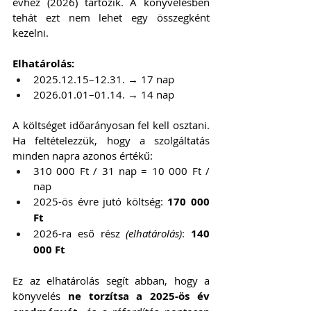
évhez (2026) tartozik. A könyvelésben 
tehát ezt nem lehet egy összegként 
kezelni.
Elhatárolás:
2025.12.15–12.31. → 17 nap
2026.01.01–01.14. → 14 nap
A költséget időarányosan fel kell osztani. 
Ha feltételezzük, hogy a szolgáltatás 
minden napra azonos értékű:
310 000 Ft / 31 nap = 10 000 Ft / 
nap
2025-ös évre jutó költség: 
170 000 
Ft
2026-ra eső rész 
(elhatárolás)
: 
140 
000 Ft
Ez az elhatárolás segít abban, hogy a 
könyvelés 
ne torzítsa a 2025-ös év 