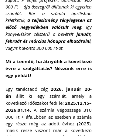
zajlott. A teljes projektért áprilisban 900 
000 Ft + áfa összegről állítanak ki egyetlen 
számlát. Bár a számla áprilisban 
keletkezik, 
a teljesítmény ténylegesen az 
előző negyedévben valósult meg
. Így 
könyveléskor célszerű a bevételt 
január, 
február és március hónapra elhatárolni
, 
vagyis havonta 300 000 Ft-ot.
Mi a teendő, ha átnyúlik a következő 
évre a szolgáltatás? Nézzünk erre is 
egy példát!
Egy tanácsadó cég 
2026. január 20-
án
 állít ki egy számlát, amely a 
következő időszakot fedi le: 
2025.12.15–
2026.01.14.
 A számla végösszege 310 
000 Ft + áfa.Ebben az esetben a számla 
egy része még az adott évhez (2025), 
másik része viszont már a következő 