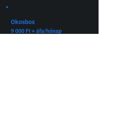
Okosbox
9 000 Ft + áfa/hónap
Pénzügy számlaiktatással, bejövő- és kimenő
számlakezeléssel, utaláskönnyítéssel.
Kategóriák és címkék alapján látod havi
eredményeidet. A fiókot könyvelőd is eléri.
Összesen 10.000 bejövő számláig.
Kipróbálom
Multibox
22 000 Ft + áfa/hónap
Dönts szabadon, hogy ki milyen számlákhoz