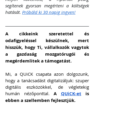
segítenek gyorsan megérteni a költségek 
hatását. 
Próbáld ki 30 napig ingyen!
A cikkeink szeretettel és 
odafigyeléssel készülnek, mert 
hisszük, hogy Ti, vállalkozók vagytok 
a gazdaság mozgatórugói és 
megérdemlitek a támogatást. 
Mi, a QUiCK csapata azon dolgozunk, 
hogy a tanácsadást digitalizáljuk: szuper 
digitális eszközökkel, de végletekig 
humán nézőponttal. 
A 
QUiCK-et
 is 
ebben a szellemben fejlesztjük.