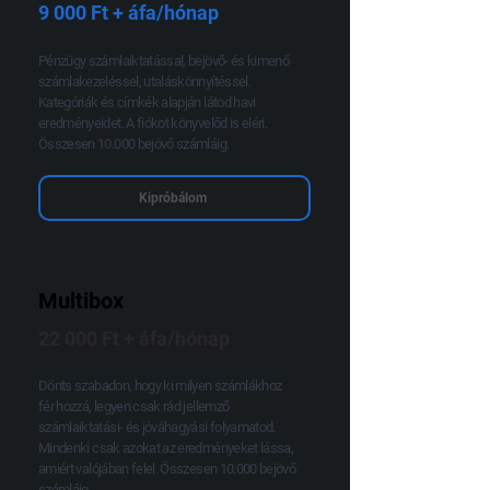
9 000 Ft + áfa/hónap
Pénzügy számlaiktatással, bejövő- és kimenő
számlakezeléssel, utaláskönnyítéssel.
Kategóriák és címkék alapján látod havi
eredményeidet. A fiókot könyvelőd is eléri.
Összesen 10.000 bejövő számláig.
Kipróbálom
Multibox
22 000 Ft + áfa/hónap
Dönts szabadon, hogy ki milyen számlákhoz
fér hozzá, legyen csak rád jellemző
számlaiktatási- és jóváhagyási folyamatod.
Mindenki csak azokat az eredményeket lássa,
amiért valójában felel. Összesen 10.000 bejövő
számláig.