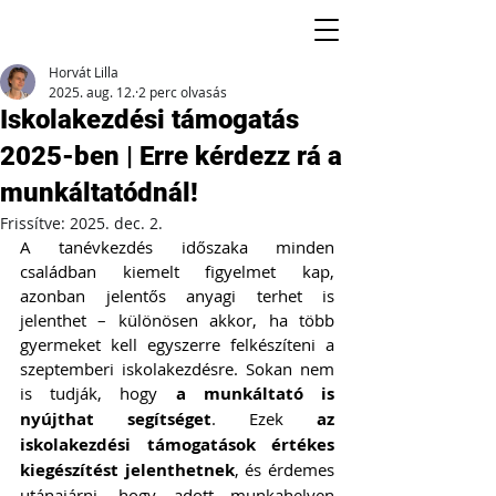
Horvát Lilla
2025. aug. 12.
2 perc olvasás
Iskolakezdési támogatás
2025-ben | Erre kérdezz rá a
munkáltatódnál!
Frissítve:
2025. dec. 2.
A tanévkezdés időszaka minden 
családban kiemelt figyelmet kap, 
azonban jelentős anyagi terhet is 
jelenthet – különösen akkor, ha több 
gyermeket kell egyszerre felkészíteni a 
szeptemberi iskolakezdésre. Sokan nem 
is tudják, hogy 
a munkáltató is 
nyújthat segítséget
. Ezek 
az 
iskolakezdési támogatások értékes 
kiegészítést jelenthetnek
, és érdemes 
utánajárni, hogy adott munkahelyen 