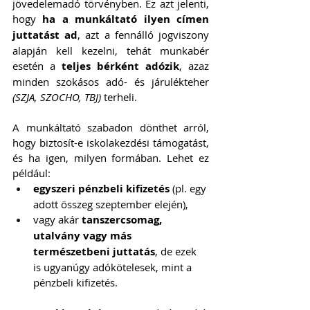
jövedelemadó törvényben. Ez azt jelenti, 
hogy 
ha a munkáltató ilyen címen 
juttatást ad
, azt a fennálló jogviszony 
alapján kell kezelni, tehát munkabér 
esetén a 
teljes bérként adózik
, azaz 
minden szokásos adó- és járulékteher 
(SZJA, SZOCHO, TBJ)
 terheli.
A munkáltató szabadon dönthet arról, 
hogy biztosít-e iskolakezdési támogatást, 
és ha igen, milyen formában. Lehet ez 
például:
egyszeri pénzbeli kifizetés
 (pl. egy 
adott összeg szeptember elején),
vagy akár 
tanszercsomag, 
utalvány vagy más 
természetbeni juttatás
, de ezek 
is ugyanúgy adókötelesek, mint a 
pénzbeli kifizetés.