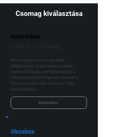
Csomag kiválasztása
Számlabox
7 000 Ft + áfa/hónap
Mini pénzügyi rendszer a legkisebb
vállalkozóknak, ha egy helyen szeretnéd
kezelni számláidat, azok fizetettségét és a
vállalkozásodat érintő alapvető számokat. A
fiókot könyvelőd is eléri. Összesen 10.000
bejövő számláig.
Kipróbálom
Okosbox