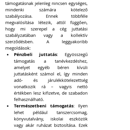
támogatásnak jelenleg nincsen egységes, 
mindenki számára kötelező 
szabályozása. Ennek többféle 
megvalósítása létezik, attól függően, 
hogy mi szerepel a cég juttatási 
szabályzatában vagy a kollektív 
szerződésben. A leggyakoribb 
megoldások:
Pénzbeli juttatás
: Egyösszegű 
támogatás a tanévkezdéshez, 
amelyet egyéb béren kívüli 
juttatásként számol el, így minden 
adó- és járulékkötelezettség 
vonatkozik rá – vagyis nettó 
értékben lesz kifizetve, de szabadon 
felhasználható.
Természetbeni támogatás
: Ilyen 
lehet például tanszercsomag, 
könyvutalvány, iskolai eszközök 
vagy akár ruházat biztosítása. Ezek 