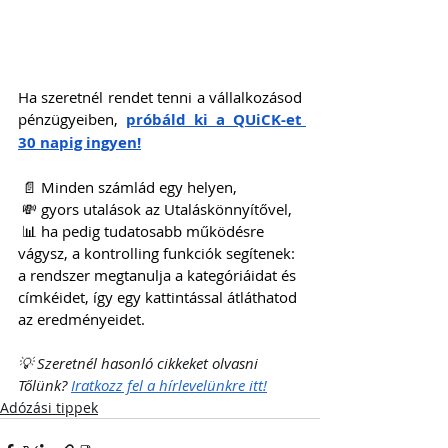
Ha szeretnél rendet tenni a vállalkozásod 
pénzügyeiben, 
próbáld ki a QUiCK-et 
30 napig ingyen!
 📄 Minden számlád egy helyen,
 💸 gyors utalások az Utaláskönnyítővel,
 📊 ha pedig tudatosabb működésre 
vágysz, a kontrolling funkciók segítenek: 
a rendszer megtanulja a kategóriáidat és 
címkéidet, így egy kattintással átláthatod 
az eredményeidet.
💡 Szeretnél hasonló cikkeket olvasni 
Tőlünk? 
Iratkozz fel a hírlevelünkre itt!
Adózási tippek