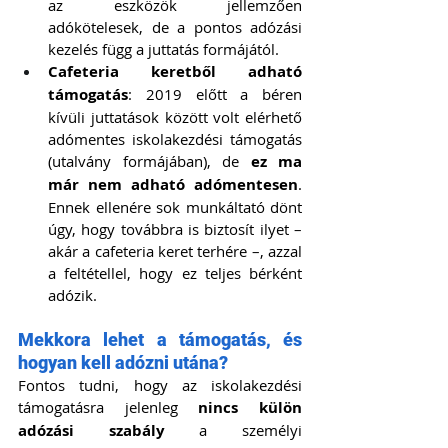
az eszközök jellemzően 
adókötelesek, de a pontos adózási 
kezelés függ a juttatás formájától.
Cafeteria keretből adható 
támogatás
: 2019 előtt a béren 
kívüli juttatások között volt elérhető 
adómentes iskolakezdési támogatás 
(utalvány formájában), de 
ez ma 
már nem adható adómentesen
. 
Ennek ellenére sok munkáltató dönt 
úgy, hogy továbbra is biztosít ilyet – 
akár a cafeteria keret terhére –, azzal 
a feltétellel, hogy ez teljes bérként 
adózik.
Mekkora lehet a támogatás, és 
hogyan kell adózni utána?
Fontos tudni, hogy az iskolakezdési 
támogatásra jelenleg 
nincs külön 
adózási szabály
 a személyi 