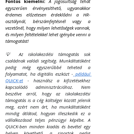
Fontos kiemelni:
A jogosultság tehát 
egyszerűen érvényesíthető, ugyanakkor 
érdemes előzetesen érdeklődni a HR-
osztálynál, bérszámfejtésnél vagy a 
vezetőnél, hogy milyen lehetőségek vannak, 
és milyen feltételekkel lehet igénybe venni a 
támogatást!
💡 Az iskolakezdési támogatás sok 
családnak valódi segítség. Munkáltatóként 
pedig még egyszerűbbé teheted a 
folyamatot, ha digitális eszközt -
 például 
QUiCK-et
 - használsz a kifizetésekhez 
kapcsolódó adminisztrációhoz. Nem 
beszélve arról, hogy az iskolakezdési 
támogatás is a cég költségei között jelenik 
meg, ezért nem árt, ha munkáltatóként 
mindig átlátod, hogyan illeszkedik ez a 
vállalkozásod teljes pénzügyi képébe. A 
QUiCK-ben minden kiadás és bevétel egy 
helyen követhető, a riportok pedig 