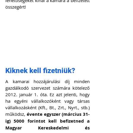
lehetőségeket kínál a kamara a befizetett 
összegért!
Kiknek kell fizetniük?
A kamarai hozzájárulási díj minden 
gazdálkodó szervezet számára kötelező 
2012. január 1. óta. Ez azt jelenti, hogy 
ha egyéni vállalkozóként vagy társas 
vállalkozásként (Kft., Bt., Zrt., Nyrt., stb.) 
működsz, 
évente egyszer (március 31-
ig) 5000 forintot kell befizetned a 
Magyar Kereskedelmi és 