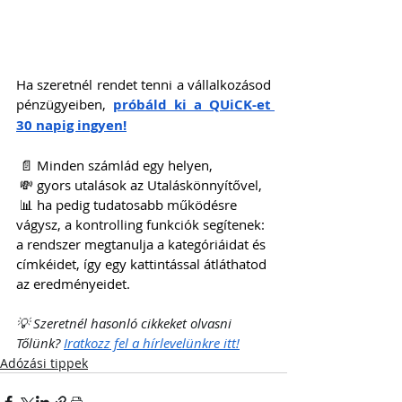
Ha szeretnél rendet tenni a vállalkozásod 
pénzügyeiben, 
próbáld ki a QUiCK-et 
30 napig ingyen!
 📄 Minden számlád egy helyen,
 💸 gyors utalások az Utaláskönnyítővel,
 📊 ha pedig tudatosabb működésre 
vágysz, a kontrolling funkciók segítenek: 
a rendszer megtanulja a kategóriáidat és 
címkéidet, így egy kattintással átláthatod 
az eredményeidet.
💡 Szeretnél hasonló cikkeket olvasni 
Tőlünk? 
Iratkozz fel a hírlevelünkre itt!
Adózási tippek