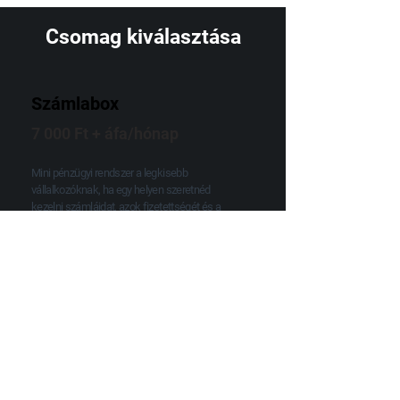
Csomag kiválasztása
Számlabox
7 000 Ft + áfa/hónap
Mini pénzügyi rendszer a legkisebb
vállalkozóknak, ha egy helyen szeretnéd
kezelni számláidat, azok fizetettségét és a
vállalkozásodat érintő alapvető számokat. A
fiókot könyvelőd is eléri. Összesen 10.000
bejövő számláig.
Kipróbálom
Okosbox