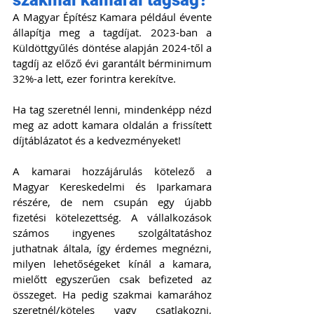
szakmai kamarai tagság?
A Magyar Építész Kamara például évente 
állapítja meg a tagdíjat. 2023-ban a 
Küldöttgyűlés döntése alapján 2024-től a 
tagdíj az előző évi garantált bérminimum 
32%-a lett, ezer forintra kerekítve.
Ha tag szeretnél lenni, mindenképp nézd 
meg az adott kamara oldalán a frissített 
díjtáblázatot és a kedvezményeket!
A kamarai hozzájárulás kötelező a 
Magyar Kereskedelmi és Iparkamara 
részére, de nem csupán egy újabb 
fizetési kötelezettség. A vállalkozások 
számos ingyenes szolgáltatáshoz 
juthatnak általa, így érdemes megnézni, 
milyen lehetőségeket kínál a kamara, 
mielőtt egyszerűen csak befizeted az 
összeget. Ha pedig szakmai kamarához 
szeretnél/köteles vagy csatlakozni, 