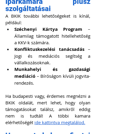
Iparkamara plusz 
szolgáltatásai
A BKIK további lehetőségeket is kínál, 
például:
Széchenyi Kártya Program
 – 
Államilag támogatott hitellehetőség 
a KKV-k számára. 
Konfliktuskezelési tanácsadás
 – 
Jogi és mediációs segítség a 
vállalkozásoknak. 
Munkahelyi és gazdasági 
mediáció
 – Bíróságon kívüli jogvita-
rendezés.
Ha budapesti vagy, érdemes megnézni a 
BKIK oldalát, mert lehet, hogy olyan 
támogatásokat találsz, amikről eddig 
nem is tudtál! A többi kamara 
elérhetőségét 
ide kattintva megtalálod.