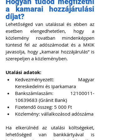
Hogyan tudod megfizetni 
a kamarai hozzájárulási 
díjat? 
Lehetőséged van utalással és ebben az 
esetben elengedhetetlen, hogy a 
közlemény rovatban mindenképpen 
tüntesd fel az adószámodat és a MKIK 
javasolja, hogy „kamarai hozzájárulás” is 
szerepeljen a közleményben.
Utalási adatok:
Kedvezményezett: Magyar 
Kereskedelmi és Iparkamara
Bankszámlaszám: 12100011-
10639683 (Gránit Bank)
Fizetendő összeg: 5 000 Ft
Közlemény: vállalkozásod adószáma
Ha elkerülnéd az utalási költségeket, 
lehetőséged van bankkártyával is 