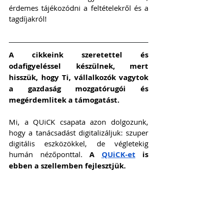
érdemes tájékozódni a feltételekről és a 
tagdíjakról!
A cikkeink szeretettel és 
odafigyeléssel készülnek, mert 
hisszük, hogy Ti, vállalkozók vagytok 
a gazdaság mozgatórugói és 
megérdemlitek a támogatást. 
Mi, a QUiCK csapata azon dolgozunk, 
hogy a tanácsadást digitalizáljuk: szuper 
digitális eszközökkel, de végletekig 
humán nézőponttal. 
A 
QUiCK-et
 is 
ebben a szellemben fejlesztjük.