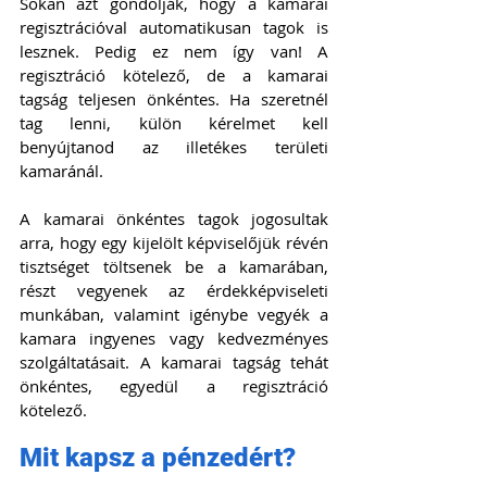
Sokan azt gondolják, hogy a kamarai 
regisztrációval automatikusan tagok is 
lesznek. Pedig ez nem így van! A 
regisztráció kötelező, de a kamarai 
tagság teljesen önkéntes. Ha szeretnél 
tag lenni, külön kérelmet kell 
benyújtanod az illetékes területi 
kamaránál.
A kamarai önkéntes tagok jogosultak 
arra, hogy egy kijelölt képviselőjük révén 
tisztséget töltsenek be a kamarában, 
részt vegyenek az érdekképviseleti 
munkában, valamint igénybe vegyék a 
kamara ingyenes vagy kedvezményes 
szolgáltatásait. A kamarai tagság tehát 
önkéntes, egyedül a regisztráció 
kötelező.
Mit kapsz a pénzedért?