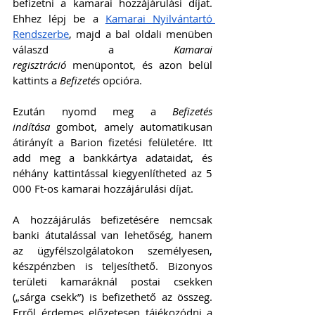
befizetni a kamarai hozzájárulási díjat. 
Ehhez lépj be a 
Kamarai Nyilvántartó 
Rendszerbe
, majd a bal oldali menüben 
válaszd a 
Kamarai 
regisztráció
 menüpontot, és azon belül 
kattints a 
Befizetés 
opcióra.
Ezután nyomd meg a 
Befizetés 
indítása
 gombot, amely automatikusan 
átirányít a Barion fizetési felületére. Itt 
add meg a bankkártya adataidat, és 
néhány kattintással kiegyenlítheted az 5 
000 Ft-os kamarai hozzájárulási díjat.
A hozzájárulás befizetésére nemcsak 
banki átutalással van lehetőség, hanem 
az ügyfélszolgálatokon személyesen, 
készpénzben is teljesíthető. Bizonyos 
területi kamaráknál postai csekken 
(„sárga csekk”) is befizethető az összeg. 
Erről érdemes előzetesen tájékozódni a 