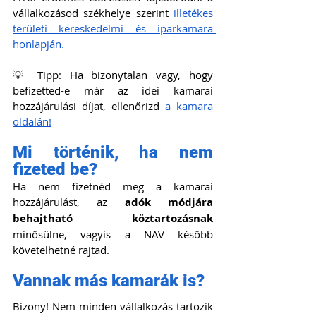
vállalkozásod székhelye szerint 
illetékes 
területi kereskedelmi és iparkamara 
honlapján.
💡 
Tipp:
 Ha bizonytalan vagy, hogy 
befizetted-e már az idei kamarai 
hozzájárulási díjat, ellenőrizd 
a kamara 
oldalán!
Mi történik, ha nem 
fizeted be?
Ha nem fizetnéd meg a kamarai 
hozzájárulást, az 
adók módjára 
behajtható köztartozásnak
minősülne, vagyis a NAV később 
követelhetné rajtad.
Vannak más kamarák is?
Bizony! Nem minden vállalkozás tartozik 