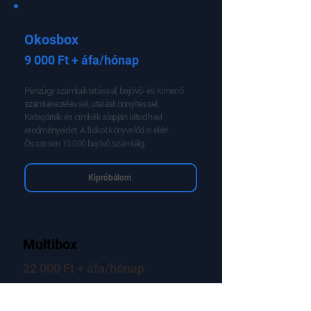
Kipróbálom
Okosbox
9 000 Ft + áfa/hónap
Pénzügy számlaiktatással, bejövő- és kimenő
számlakezeléssel, utaláskönnyítéssel.
Kategóriák és címkék alapján látod havi
eredményeidet. A fiókot könyvelőd is eléri.
Összesen 10.000 bejövő számláig.
Kipróbálom
Multibox
22 000 Ft + áfa/hónap