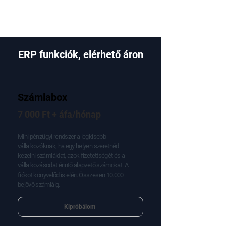
immár a Kulcs-Soft ökoszisztémában. Itt a
Connect, összehasonlítjuk a QUiCK-kel.
ERP funkciók, elérhető áron
Számlabox
7 000 Ft + áfa/hónap
Mini pénzügyi rendszer a legkisebb
vállalkozóknak, ha egy helyen szeretnéd
kezelni számláidat, azok fizetettségét és a
vállalkozásodat érintő alapvető számokat. A
fiókot könyvelőd is eléri. Összesen 10.000
bejövő számláig.