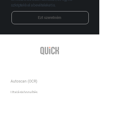
szkriptekkel a bevételeket is.
Ezt szeretném
Funkciók
Autoscan (OCR)
Utaláskönnyítés
NAV Online Számla
Böngésző bővítmény
API
Újdonságok