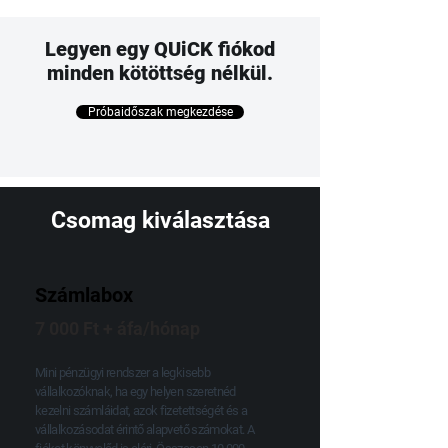
Legyen egy QUiCK fiókod
minden kötöttség nélkül.
Próbaidőszak megkezdése
Csomag kiválasztása
Számlabox
7 000 Ft + áfa/hónap
Mini pénzügyi rendszer a legkisebb
vállalkozóknak, ha egy helyen szeretnéd
kezelni számláidat, azok fizetettségét és a
vállalkozásodat érintő alapvető számokat. A