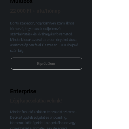
Multibox
22 000 Ft + áfa/hónap
Dönts szabadon, hogy ki milyen számlákhoz
fér hozzá, legyen csak rád jellemző
számlaiktatási- és jóváhagyási folyamatod.
Mindenki csak azokat az eredményeket lássa,
amiért valójában felel. Összesen 10.000 bejövő
számláig.
Kipróbálom
Enterprise
Lépj kapcsolatba velünk!
Minden funkció korlátlan tranzakció számmal.
Dedikált ügyfélszolgálat és onboarding.
Nemcsak költségeidet kategorizálhatod vagy
címkézheted automatikusan, de egyedi