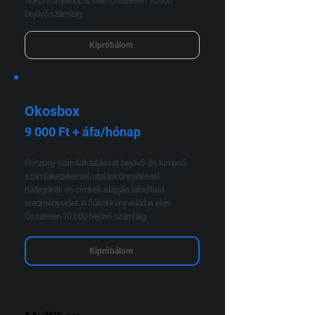
fiókot könyvelőd is eléri. Összesen 10.000
bejövő számláig.
Kipróbálom
Okosbox
9 000 Ft + áfa/hónap
Pénzügy számlaiktatással, bejövő- és kimenő
számlakezeléssel, utaláskönnyítéssel.
Kategóriák és címkék alapján látod havi
eredményeidet. A fiókot könyvelőd is eléri.
Összesen 10.000 bejövő számláig.
Kipróbálom