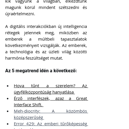
kik vagyunk a világban, elkezdtünk 
magunk körül mindent szétszedni és 
újraértelmezni. 
A digitális interakciókban új intelligencia 
rétegek jelennek meg, miközben az 
emberek a múltbeli tapasztalatok 
következményeit vizsgálják. Az emberek, 
a technológia és az üzleti világ közötti 
harmónia feszültséget mutat.
Az 5 megatrend idén a következő: 
Hova tűnt a szerelem? Az 
ügyfélközpontúság hanyatlása 
Érző interfészek, azaz a Great 
Interface Shift. 
Meh-diocrity: A közömbös 
középszerűség 
Error 429: Az emberi tűrőképesség 