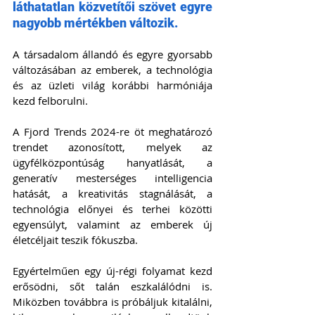
láthatatlan közvetítői szövet egyre 
nagyobb mértékben változik.  
A társadalom állandó és egyre gyorsabb 
változásában az emberek, a technológia 
és az üzleti világ korábbi harmóniája 
kezd felborulni. 
A Fjord Trends 2024-re öt meghatározó 
trendet azonosított, melyek az 
ügyfélközpontúság hanyatlását, a 
generatív mesterséges intelligencia 
hatását, a kreativitás stagnálását, a 
technológia előnyei és terhei közötti 
egyensúlyt, valamint az emberek új 
életcéljait teszik fókuszba. 
Egyértelműen egy új-régi folyamat kezd 
erősödni, sőt talán eszkalálódni is. 
Miközben továbbra is próbáljuk kitalálni, 