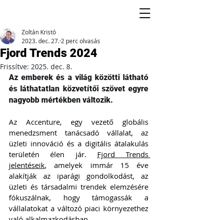
Zoltán Kristó
2023. dec. 27.
2 perc olvasás
Fjord Trends 2024
Frissítve:
2025. dec. 8.
Az emberek és a világ közötti látható 
és láthatatlan közvetítői szövet egyre 
nagyobb mértékben változik.  
Az Accenture, egy vezető globális 
menedzsment tanácsadó vállalat, az 
üzleti innováció és a digitális átalakulás 
területén élen jár. 
Fjord Trends 
jelentéseik
, amelyek immár 15 éve 
alakítják az iparági gondolkodást, az 
üzleti és társadalmi trendek elemzésére 
fókuszálnak, hogy támogassák a 
vállalatokat a változó piaci környezethez 
való alkalmazkodásban.