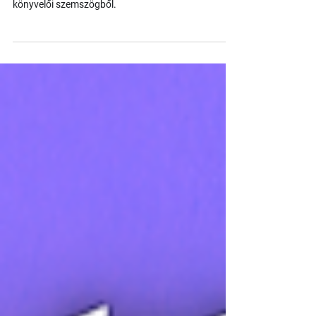
a QUiCK-kel?
Billcity vagy QUiCK ez itt a kérdés. A cikkben
összehasonlítjuk a két rendszert kifejezetten
könyvelői szemszögből.