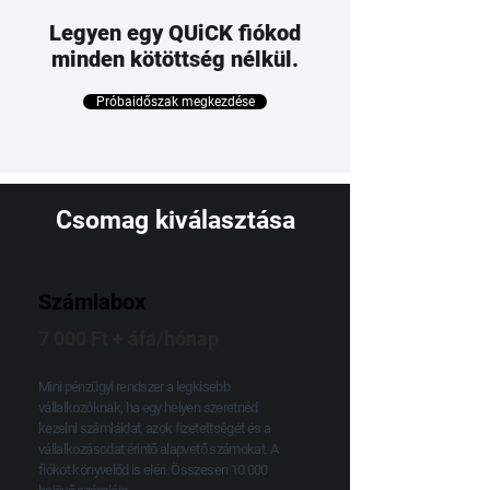
Legyen egy QUiCK fiókod
minden kötöttség nélkül.
Próbaidőszak megkezdése
Csomag kiválasztása
Számlabox
7 000 Ft + áfa/hónap
Mini pénzügyi rendszer a legkisebb
vállalkozóknak, ha egy helyen szeretnéd
kezelni számláidat, azok fizetettségét és a
vállalkozásodat érintő alapvető számokat. A
fiókot könyvelőd is eléri. Összesen 10.000