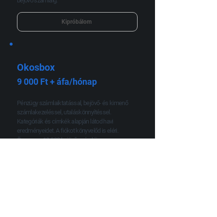
bejövő számláig.
Kipróbálom
Okosbox
9 000 Ft + áfa/hónap
Pénzügy számlaiktatással, bejövő- és kimenő
számlakezeléssel, utaláskönnyítéssel.
Kategóriák és címkék alapján látod havi
eredményeidet. A fiókot könyvelőd is eléri.
Összesen 10.000 bejövő számláig.
Kipróbálom
Multibox