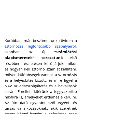
Korábban már beszámoltunk röviden a 
sztornózás legfontosabb szabályairól
, 
azonban az új
 “Számlázási 
alapismeretek” sorozatunk
 első 
részében részletesen körüljárjuk, mikor 
és hogyan kell sztornó számlát kiállítani, 
milyen különbségek vannak a sztornózás 
és a helyesbítés között, és mire figyel a 
NAV az adatszolgáltatás és a bevallások 
során. Emellett kitérünk a leggyakoribb 
hibákra is, amelyeket érdemes elkerülni. 
Az útmutató egyaránt szól egyéni- és 
társas vállalkozásoknak, akik szeretnék 
biztos kézzel kezelni a számlázás ezen 