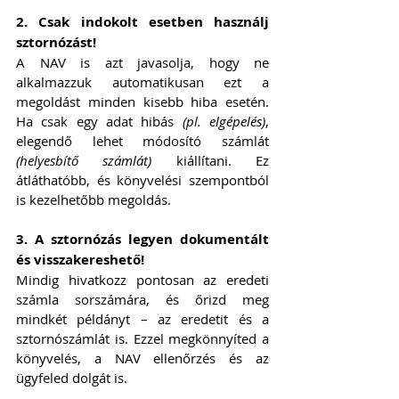
2. Csak indokolt esetben használj 
sztornózást!
A NAV is azt javasolja, hogy ne 
alkalmazzuk automatikusan ezt a 
megoldást minden kisebb hiba esetén. 
Ha csak egy adat hibás 
(pl. elgépelés)
, 
elegendő lehet módosító számlát 
(helyesbítő számlát)
 kiállítani. Ez 
átláthatóbb, és könyvelési szempontból 
is kezelhetőbb megoldás.
3. A sztornózás legyen dokumentált 
és visszakereshető!
Mindig hivatkozz pontosan az eredeti 
számla sorszámára, és őrizd meg 
mindkét példányt – az eredetit és a 
sztornószámlát is. Ezzel megkönnyíted a 
könyvelés, a NAV ellenőrzés és az 
ügyfeled dolgát is.