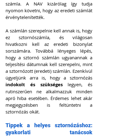
számla. A NAV kizárólag így tudja 
nyomon követni, hogy az eredeti számlát 
érvénytelenítették.
A számlán szerepelnie kell annak is, hogy 
ez sztornószámla, és világosan 
hivatkozni kell az eredeti bizonylat 
sorszámára. Továbbá lényeges lépés, 
hogy a sztornó számlán ugyanannak a 
teljesítési dátumnak kell szerepelni, mint 
a sztornózott (eredeti) számlán. Ezenkívül 
ügyeljünk arra is, hogy a sztornózás 
indokolt és szükséges
 legyen, és 
rutinszerűen ne alkalmazzuk minden 
apró hiba esetében. Érdemes lehet akár 
megjegyzésben is feltüntetni a 
sztornózás okát.
Tippek a helyes sztornózáshoz: 
gyakorlati tanácsok 