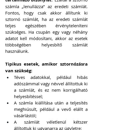
számla „lenullázza” az eredeti számlát. 
Fontos, hogy csak akkor állítunk ki 
sztornó számlát, ha az eredeti számlát 
teljes egészében érvényteleníteni 
szükséges. Ha csupán egy vagy néhány 
adatot kell módosítani, akkor az esetek 
többségében helyesbítő számlát 
használunk.
Tipikus esetek, amikor sztornózásra 
van szükség:
Téves adatokkal, például hibás 
adószámmal vagy névvel állítottuk ki 
a számlát, és ez nem korrigálható 
helyesbítéssel;
A számla kiállítása után a teljesítés 
meghiúsult, például a vevő elállt a 
vásárlástól;
A számlát véletlenül kétszer 
állítottuk ki ugyanarra az ügyletre;