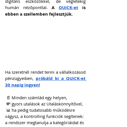
digitális eszközökkel, de végletekig 
humán nézőponttal. 
A 
QUiCK-et
 is 
ebben a szellemben fejlesztjük.
Ha szeretnél rendet tenni a vállalkozásod 
pénzügyeiben, 
próbáld ki a QUiCK-et 
30 napig ingyen!
 📄 Minden számlád egy helyen,
 💸 gyors utalások az Utaláskönnyítővel,
 📊 ha pedig tudatosabb működésre 
vágysz, a kontrolling funkciók segítenek: 
a rendszer megtanulja a kategóriáidat és 