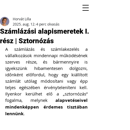
Horvát Lilla
2025. aug. 12.
4 perc olvasás
Számlázási alapismeretek I.
rész | Sztornózás
A számlázás és számlakezelés a 
vállalkozások mindennapi működésének 
szerves része, és bármennyire is 
igyekszünk hibamentesen dolgozni, 
időnként előfordul, hogy egy kiállított 
számlát utólag módosítani vagy épp 
teljes egészében érvényteleníteni kell. 
Ilyenkor kerülhet elő a „sztornózás” 
fogalma, melynek 
alapvetéseivel 
mindenképpen érdemes tisztában 
lennünk
.