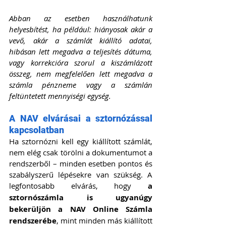
Abban az esetben használhatunk 
helyesbítést, ha például: hiányosak akár a 
vevő, akár a számlát kiállító adatai, 
hibásan lett megadva a teljesítés dátuma, 
vagy korrekcióra szorul a kiszámlázott 
összeg, nem megfelelően lett megadva a 
számla pénzneme vagy a számlán 
feltüntetett mennyiségi egység.
A NAV elvárásai a sztornózással 
kapcsolatban
Ha sztornózni kell egy kiállított számlát, 
nem elég csak törölni a dokumentumot a 
rendszerből – minden esetben pontos és 
szabályszerű lépésekre van szükség. A 
legfontosabb elvárás, hogy 
a 
sztornószámla is ugyanúgy 
bekerüljön a NAV Online Számla 
rendszerébe
, mint minden más kiállított 