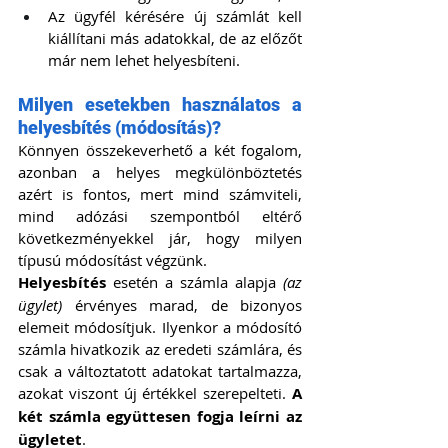
Az ügyfél kérésére új számlát kell 
kiállítani más adatokkal, de az előzőt 
már nem lehet helyesbíteni.
Milyen esetekben használatos a 
helyesbítés (módosítás)?
Könnyen összekeverhető a két fogalom, 
azonban a helyes megkülönböztetés 
azért is fontos, mert mind számviteli, 
mind adózási szempontból eltérő 
következményekkel jár, hogy milyen 
típusú módosítást végzünk.
Helyesbítés 
esetén a számla alapja 
(az 
ügylet)
 érvényes marad, de bizonyos 
elemeit módosítjuk. Ilyenkor a módosító 
számla hivatkozik az eredeti számlára, és 
csak a változtatott adatokat tartalmazza, 
azokat viszont új értékkel szerepelteti. 
A 
két számla együttesen fogja leírni az 
ügyletet
.