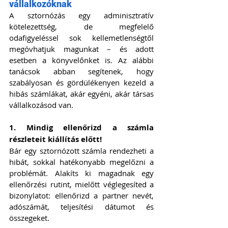
vállalkozóknak
A sztornózás egy adminisztratív 
kötelezettség, de megfelelő 
odafigyeléssel sok kellemetlenségtől 
megóvhatjuk magunkat – és adott 
esetben a könyvelőnket is. Az alábbi 
tanácsok abban segítenek, hogy 
szabályosan és gördülékenyen kezeld a 
hibás számlákat, akár egyéni, akár társas 
vállalkozásod van.
1. Mindig ellenőrizd a számla 
részleteit kiállítás előtt!
Bár egy sztornózott számla rendezheti a 
hibát, sokkal hatékonyabb megelőzni a 
problémát. Alakíts ki magadnak egy 
ellenőrzési rutint, mielőtt véglegesíted a 
bizonylatot: ellenőrizd a partner nevét, 
adószámát, teljesítési dátumot és 
összegeket.