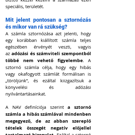
speciális, területét.
Mit jelent pontosan a sztornózás 
és mikor van rá szükség?
A számla sztornózása azt jelenti, hogy 
egy korábban kiállított számla teljes 
egészében érvényét veszti, vagyis 
az
 adózási és számviteli szempontból 
többé nem vehető figyelembe
. A 
sztornó számla célja, hogy egy hibás 
vagy okafogyott számlát formálisan is 
„töröljünk”, és ezáltal kiizgazítsuk a 
könyvelési és adózási 
nyilvántartásainkat.
A NAV definíciója szerint 
a sztornó 
számla a hibás számlával mindenben 
megegyező, de az abban szereplő 
tételek összegét negatív előjellel 
tartalmazó bizonylat
. Ezáltal a sztornó 