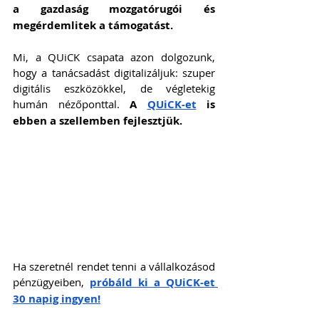
a gazdaság mozgatórugói és 
megérdemlitek a támogatást. 
Mi, a QUiCK csapata azon dolgozunk, 
hogy a tanácsadást digitalizáljuk: szuper 
digitális eszközökkel, de végletekig 
humán nézőponttal. 
A 
QUiCK-et
 is 
ebben a szellemben fejlesztjük.
Ha szeretnél rendet tenni a vállalkozásod 
pénzügyeiben, 
próbáld ki a QUiCK-et 
30 napig ingyen!