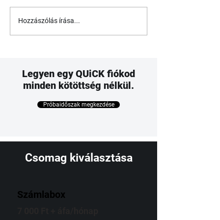
Hozzászólás írása...
Legyen egy QUiCK fiókod
minden kötöttség nélkül.
Próbaidőszak megkezdése
Csomag kiválasztása
Számlabox
7 000 Ft + áfa/hónap