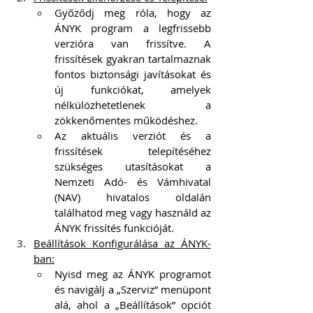
Győződj meg róla, hogy az 
ÁNYK program a legfrissebb 
verzióra van frissítve. A 
frissítések gyakran tartalmaznak 
fontos biztonsági javításokat és 
új funkciókat, amelyek 
nélkülözhetetlenek a 
zökkenőmentes működéshez.
Az aktuális verziót és a 
frissítések telepítéséhez 
szükséges utasításokat a 
Nemzeti Adó- és Vámhivatal 
(NAV) hivatalos oldalán 
találhatod meg vagy használd az 
ÁNYK frissítés funkcióját.
Beállítások Konfigurálása az ÁNYK-
ban:
Nyisd meg az ÁNYK programot 
és navigálj a „Szerviz” menüpont 
alá, ahol a „Beállítások” opciót 