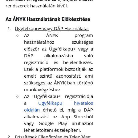
rendszerek használatán kívül.
Az ÁNYK Használatának Előkészítése
Ügyfélkapu+ vagy DÁP Használata:
Az ÁNYK program 
használatához szükséges 
először az Ügyfélkapu+ vagy a 
DÁP alkalmazásba való 
regisztráció és bejelentkezés. 
Ezek a platformok biztosítják az 
emelt szintű azonosítást, ami 
szükséges az ÁNYK-ban történő 
munkavégzéshez.
Az Ügyfélkapu+ regisztrációja 
a
Ügyfélkapu hivatalos 
oldalán
 érhető el, míg a DÁP 
alkalmazást az App Store-ból 
vagy Google Play áruházból 
lehet letölteni és telepíteni.
Frissítések Ellenőrzése és Telepítése: