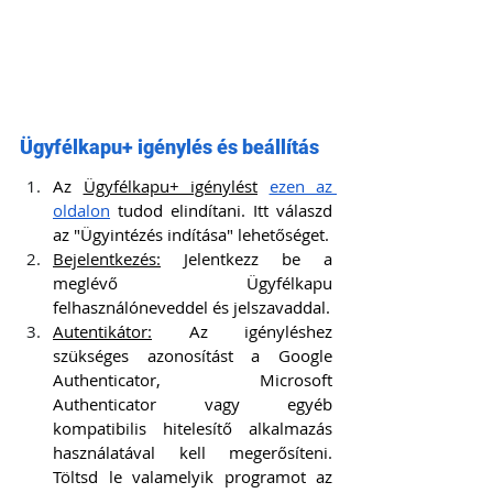
Ügyfélkapu+ igénylés és beállítás
Az 
Ügyfélkapu+ igénylést
ezen az 
oldalon
 tudod elindítani. Itt válaszd 
az "Ügyintézés indítása" lehetőséget.
Bejelentkezés:
 Jelentkezz be a 
meglévő Ügyfélkapu 
felhasználóneveddel és jelszavaddal.
Autentikátor:
 Az igényléshez 
szükséges azonosítást a Google 
Authenticator, Microsoft 
Authenticator vagy egyéb 
kompatibilis hitelesítő alkalmazás 
használatával kell megerősíteni. 
Töltsd le valamelyik programot az 