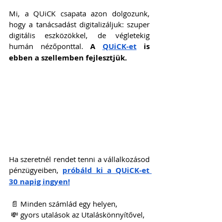
Mi, a QUiCK csapata azon dolgozunk, 
hogy a tanácsadást digitalizáljuk: szuper 
digitális eszközökkel, de végletekig 
humán nézőponttal. 
A 
QUiCK-et
 is 
ebben a szellemben fejlesztjük.
Ha szeretnél rendet tenni a vállalkozásod 
pénzügyeiben, 
próbáld ki a QUiCK-et 
30 napig ingyen!
 📄 Minden számlád egy helyen,
 💸 gyors utalások az Utaláskönnyítővel,