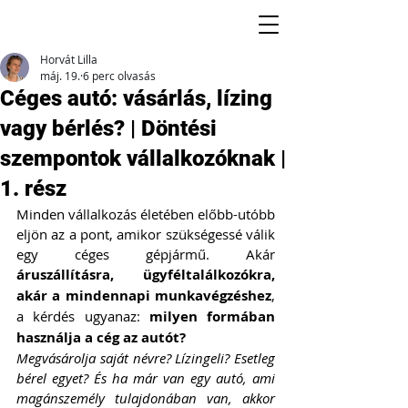
Horvát Lilla
máj. 19.
6 perc olvasás
Céges autó: vásárlás, lízing
vagy bérlés? | Döntési
szempontok vállalkozóknak |
1. rész
Minden vállalkozás életében előbb-utóbb 
eljön az a pont, amikor szükségessé válik 
egy céges gépjármű. Akár 
áruszállításra, ügyféltalálkozókra, 
akár a mindennapi munkavégzéshez
, 
a kérdés ugyanaz: 
milyen formában 
használja a cég az autót?
Megvásárolja saját névre? Lízingeli? Esetleg 
bérel egyet? És ha már van egy autó, ami 
magánszemély tulajdonában van, akkor 