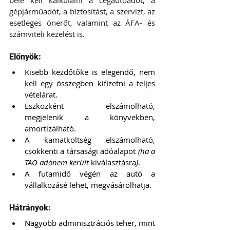
bele kell kalkulálni a cégautóadót, a 
gépjárműadót, a biztosítást, a szervizt, az 
esetleges önerőt, valamint az ÁFA- és 
számviteli kezelést is.
Előnyök:
Kisebb kezdőtőke is elegendő, nem 
kell egy összegben kifizetni a teljes 
vételárat.
Eszközként elszámolható, 
megjelenik a könyvekben, 
amortizálható.
A kamatköltség elszámolható, 
csökkenti a társasági adóalapot 
(ha a 
TAO adónem került 
kiválasztásra
)
.
A futamidő végén az autó a 
vállalkozásé lehet, megvásárolhatja.
Hátrányok:
Nagyobb adminisztrációs teher, mint 