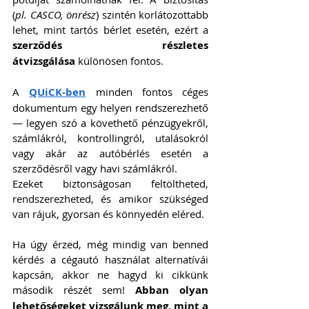
(
pl. CASCO, önrész
) szintén korlátozottabb 
lehet, mint tartós bérlet esetén, ezért a 
szerződés részletes 
átvizsgálása
 különösen fontos.
A 
QUiCK-ben
 minden fontos céges 
dokumentum egy helyen rendszerezhető 
— legyen szó a követhető pénzügyekről, 
számlákról, kontrollingról, utalásokról 
vagy akár az autóbérlés esetén a 
szerződésről vagy havi számlákról.
Ezeket biztonságosan feltöltheted, 
rendszerezheted, és amikor szükséged 
van rájuk, gyorsan és könnyedén eléred.
Ha úgy érzed, még mindig van benned 
kérdés a cégautó használat alternatívái 
kapcsán, akkor ne hagyd ki cikkünk 
második részét sem! 
Abban olyan 
lehetőségeket vizsgálunk meg, mint a 