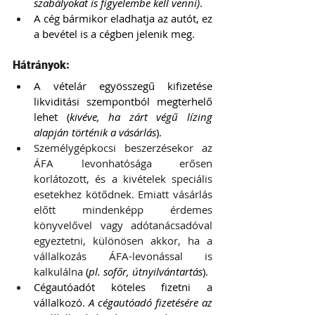
szabályokat is figyelembe kell venni)
.
A cég bármikor eladhatja az autót, ez 
a bevétel is a cégben jelenik meg.
Hátrányok:
A vételár egyösszegű kifizetése 
likviditási szempontból megterhelő 
lehet (
kivéve, ha zárt végű lízing 
alapján történik a vásárlás
).
Személygépkocsi beszerzésekor az 
ÁFA levonhatósága erősen 
korlátozott, és a kivételek speciális 
esetekhez kötődnek. Emiatt vásárlás 
előtt mindenképp érdemes 
könyvelővel vagy adótanácsadóval 
egyeztetni, különösen akkor, ha a 
vállalkozás ÁFA-levonással is 
kalkulálna
 (
pl. sofőr, útnyilvántartás
).
Cégautóadót köteles fizetni a 
vállalkozó. 
A cégautóadó fizetésére az 