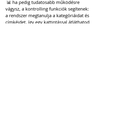
 📊 ha pedig tudatosabb működésre 
vágysz, a kontrolling funkciók segítenek: 
a rendszer megtanulja a kategóriáidat és 
címkéidet, így egy kattintással átláthatod 
az eredményeidet.
💡 Szeretnél hasonló cikkeket olvasni 
Tőlünk? 
Iratkozz fel a hírlevelünkre itt!
Adózási tippek
Hozzászólások
Hozzászólás írása...