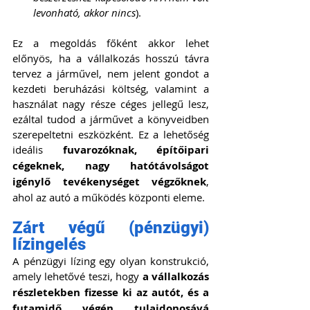
levonható, akkor nincs
).
Ez a megoldás főként akkor lehet 
előnyös, ha a vállalkozás hosszú távra 
tervez a járművel, nem jelent gondot a 
kezdeti beruházási költség, valamint a 
használat nagy része céges jellegű lesz, 
ezáltal tudod a járművet a könyveidben 
szerepeltetni eszközként. Ez a lehetőség 
ideális 
fuvarozóknak, építőipari 
cégeknek, nagy hatótávolságot 
igénylő tevékenységet végzőknek
, 
ahol az autó a működés központi eleme.
Zárt végű (pénzügyi) 
lízingelés
A pénzügyi lízing egy olyan konstrukció, 
amely lehetővé teszi, hogy 
a vállalkozás 
részletekben fizesse ki az autót, és a 
futamidő végén tulajdonosává 