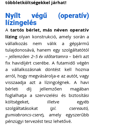
többletköltségekkel járhat!
Nyílt végű (operatív) 
lízingelés
A 
tartós bérlet, más néven operatív 
lízing
 olyan konstrukció, amely során a 
vállalkozás nem válik a gépjármű 
tulajdonosává, hanem egy szolgáltatótól 
–
 jellemzően 2–5 év időtartamra
 – bérli azt 
fix havidíjért cserébe. A futamidő végén 
a vállalkozásnak döntést kell hoznia 
arról, hogy megvásárolja-e az autót, vagy 
visszaadja azt a lízingcégnek. A havi 
bérleti díj jellemzően magában 
foglalhatja a szervizelési és biztosítási 
költségeket, illetve egyéb 
szolgáltatásokat (
pl. csereautó, 
gumiabroncs-csere
), amely egyszerűbb 
pénzügyi tervezést tesz lehetővé.