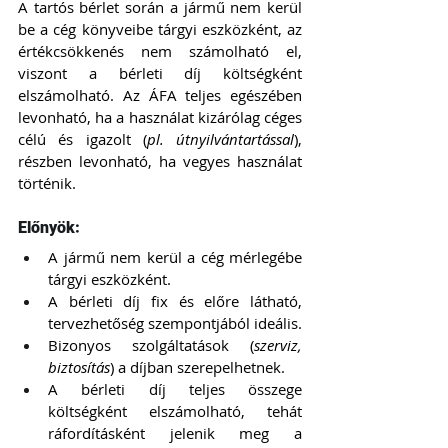
A tartós bérlet során a jármű nem kerül 
be a cég könyveibe tárgyi eszközként, az 
értékcsökkenés nem számolható el, 
viszont a bérleti díj költségként 
elszámolható. Az ÁFA teljes egészében 
levonható, ha a használat kizárólag céges 
célú és igazolt (
pl. útnyilvántartással
), 
részben levonható, ha vegyes használat 
történik.
Előnyök:
A jármű nem kerül a cég mérlegébe 
tárgyi eszközként.
A bérleti díj fix és előre látható, 
tervezhetőség szempontjából ideális.
Bizonyos szolgáltatások (
szerviz, 
biztosítás
) a díjban szerepelhetnek.
A bérleti díj teljes összege 
költségként elszámolható, tehát 
ráfordításként jelenik meg a 