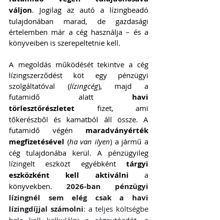
váljon
. Jogilag az autó a lízingbeadó 
tulajdonában marad, de gazdasági 
értelemben már a cég használja – és a 
könyveiben is szerepeltetnie kell.
A megoldás működését tekintve a cég 
lízingszerződést köt egy pénzügyi 
szolgáltatóval (
lízingcég
), majd a 
futamidő alatt 
havi 
törlesztőrészletet
 fizet, ami 
tőkerészből és kamatból áll össze. A 
futamidő végén 
maradványérték 
megfizetésével
 (
ha van ilyen
) a jármű a 
cég tulajdonába kerül. A pénzügyileg 
lízingelt eszközt egyébként 
tárgyi 
eszközként kell aktiválni
 a 
könyvekben. 
2026-ban pénzügyi 
lízingnél sem elég csak a havi 
lízingdíjjal számolni
: a teljes költségbe 