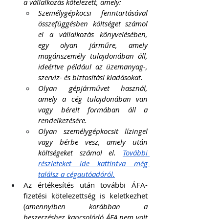
a vállalkozás kötelezett, amely:
Személygépkocsi fenntartásával 
összefüggésben költséget számol 
el a vállalkozás könyvelésében, 
egy olyan járműre, amely 
magánszemély tulajdonában áll, 
ideértve például az üzemanyag-, 
szerviz- és biztosítási kiadásokat.
Olyan gépjárművet használ, 
amely a cég tulajdonában van 
vagy bérelt formában áll a 
rendelkezésére.
Olyan személygépkocsit lízingel 
vagy bérbe vesz, amely után 
költségeket számol el. 
További 
részleteket ide kattintva még 
találsz a cégautóadóról.
Az értékesítés után további ÁFA-
fizetési kötelezettség is keletkezhet 
(
amennyiben korábban a 
beszerzéshez kapcsolódó ÁFA nem volt 