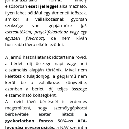
elsősorban 
eseti jelleggel
 alkalmazható. 
Ilyen lehet például egy átmeneti időszak, 
amikor a vállalkozásnak gyorsan 
szüksége van gépjárműre (
pl. 
csereautóként, projektfeladathoz vagy egy 
egyszeri fuvarhoz
), de nem kíván 
hosszabb távra elköteleződni.
A jármű használatának időtartama rövid, 
a bérleti díj összege napi vagy heti 
elszámolás alapján történik. Mivel nem 
keletkezik tulajdonjog, a gépjármű nem 
kerül be a vállalkozás könyveibe, 
azonban a bérleti díj teljes összege 
elszámolható költségként.
A rövid távú bérlésnél is érdemes 
megemlíteni, hogy személygépkocsi 
bérbevétele esetén létezik 
a 
gyakorlatban fontos 50%-os ÁFA-
levonási egyszerűsítés
: a NAV szerint a 