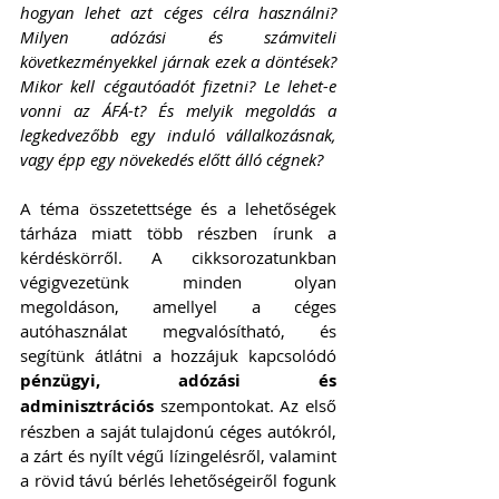
hogyan lehet azt céges célra használni? 
Milyen adózási és számviteli 
következményekkel járnak ezek a döntések? 
Mikor kell cégautóadót fizetni? Le lehet-e 
vonni az ÁFÁ-t? És melyik megoldás a 
legkedvezőbb egy induló vállalkozásnak, 
vagy épp egy növekedés előtt álló cégnek?
A téma összetettsége és a lehetőségek 
tárháza miatt több részben írunk a 
kérdéskörről. A cikksorozatunkban 
végigvezetünk minden olyan 
megoldáson, amellyel a céges 
autóhasználat megvalósítható, és 
segítünk átlátni a hozzájuk kapcsolódó 
pénzügyi, adózási és 
adminisztrációs
 szempontokat. Az első 
részben a saját tulajdonú céges autókról, 
a zárt és nyílt végű lízingelésről, valamint 
a rövid távú bérlés lehetőségeiről fogunk 