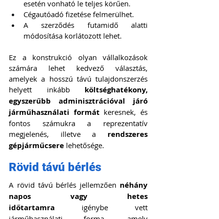
esetén vonható le teljes körűen.
Cégautóadó fizetése felmerülhet.
A szerződés futamidő alatti 
módosítása korlátozott lehet.
Ez a konstrukció olyan vállalkozások 
számára lehet kedvező választás, 
amelyek a hosszú távú tulajdonszerzés 
helyett inkább 
költséghatékony, 
egyszerűbb adminisztrációval járó 
járműhasználati formát
 keresnek, és 
fontos számukra a reprezentatív 
megjelenés, illetve a
 rendszeres 
gépjárműcsere
 lehetősége.
Rövid távú bérlés
A rövid távú bérlés jellemzően 
néhány 
napos vagy hetes 
időtartamra
 igénybe vett 
járműhasználati forma, amely 