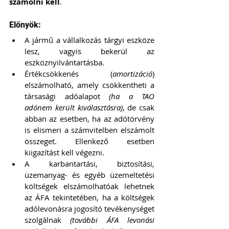
számolni kell
.
Előnyök:
A jármű a vállalkozás tárgyi eszköze 
lesz, vagyis bekerül az 
eszköznyilvántartásba.
Értékcsökkenés (
amortizáció
) 
elszámolható, amely csökkentheti a 
társasági adóalapot 
(ha a TAO 
adónem került kiválasztásra)
, de csak 
abban az esetben, ha az adótörvény 
is elismeri a számvitelben elszámolt 
összeget. Ellenkező esetben 
kiigazítást kell végezni.
A karbantartási, biztosítási, 
üzemanyag- és egyéb üzemeltetési 
költségek elszámolhatóak lehetnek 
az ÁFA tekintetében, ha a költségek 
adólevonásra jogosító tevékenységet 
szolgálnak
 (további ÁFA levonási 