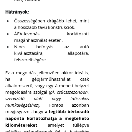
Hátrányok:
Összességében drágább lehet, mint 
a hosszabb távú konstrukciók.
ÁFA-levonás korlátozott 
magánhasználat esetén.
Nincs befolyás az autó 
kiválasztására, állapotára, 
felszereltségére.
Ez a megoldás jellemzően akkor ideális, 
ha a gépjárműhasználat csak 
alkalomszerű, vagy egy átmeneti helyzet 
megoldására szolgál (
pl. csúcsszezonban, 
szervizidő alatt vagy időszakos 
munkavégzéshez
). Fontos azonban 
megjegyezni, hogy 
a legtöbb bérbeadó 
naponta korlátozhatja a megtehető 
kilométereket
, amelyet túllépve 
pótdíjat számolhatnak fel. A biztosítás 